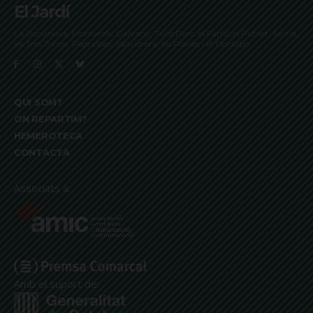
El Jardí
La Bonanova, Monterols, Galvany, Turó Parc, el Farró, el Putxet, Sarrià,
les Tres Torres, Pedralbes, Vallvidrera, les Planes i el Tibidabo
QUI SOM?
ON REPARTIM?
HEMEROTECA
CONTACTA
Associats a:
Amb el suport de: