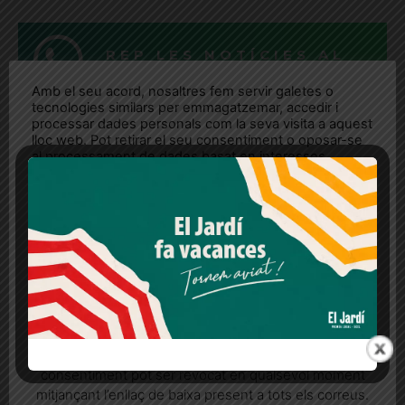
REP LES NOTÍCIES AL
MOMENT AL WHATSAPP!
Amb el seu acord, nosaltres fem servir galetes o
tecnologies similars per emmagatzemar, accedir i
processar dades personals com la seva visita a aquest
lloc web. Pot retirar el seu consentiment o oposar-se
al processament de dades basat en interessos
legítims en qualsevol moment fent clic a "Ajustos de
cookies" o a la nostra Política de privacitat en aquest
lloc web. Si cliques "acceptar" dones el teu
consentiment
Més informació
Acceptar
Rebutjar tot
Quan l’usuari crea un compte al Diari el Jardí, dona el
seu consentiment explícit per rebre comunicacions
informatives relacionades amb el servei. Aquest
consentiment pot ser revocat en qualsevol moment
mitjançant l’enllaç de baixa present a tots els correus.