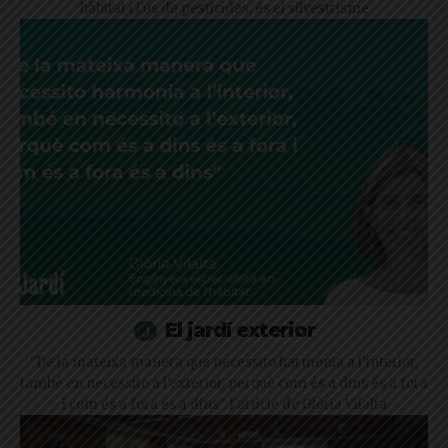
hàbitat i l'ús de pesticides, és el silvestrisme
El jardí exterior
"De la mateixa manera que necessito harmonia a l’interior,
també en necessito a l’exterior, perquè com és a dins és a fora
i com és a fora és a dins": l'article de Glòria Vilalta