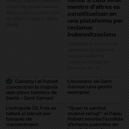
l’interior, també en necessito
mentre d’altres es
a l’exterior, perquè com és a
dins és a fora i com és a fora
constitueixen en
és a dins": l'article de Glòria
una plataforma per
Vilalta
reclamar
indemnitzacions
L’Ajuntament de Barcelona
aprova una proposició de
Junts per ajudar els
comerços afectats per
l'esvoranc de l'L9
Galvany i el Putxet
L’esvoranc de Sant
Gervasi: una gestió
concentren la majoria
exemplar
dels pisos turístics de
Sarrià – Sant Gervasi
L’avinguda J.V. Foix es
“Quan la sanitat
tallarà al trànsit per
esdevé refugi”: el Palau
tasques de
Robert mostra l’acollida
manteniment
d’infants palestins en