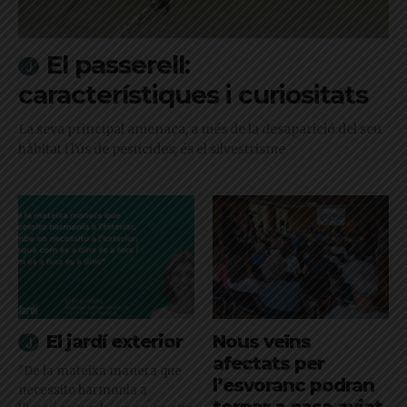
El passerell:
característiques i curiositats
La seva principal amenaça, a més de la desaparició del seu
hàbitat i l'ús de pesticides, és el silvestrisme
El jardí exterior
Nous veïns
afectats per
"De la mateixa manera que
l’esvoranc podran
necessito harmonia a
tornar a casa aviat