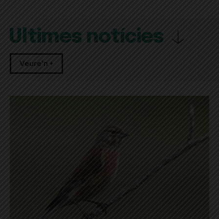
Últimes notícies
Veure'n +