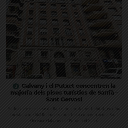
Galvany i el Putxet concentren la
majoria dels pisos turístics de Sarrià –
Sant Gervasi
El districte és el sisè de Barcelona amb més habitatges d’ús
turístic, amb 662 llicències i una forta concentració a Sant
Gervasi-Galvany i el Putxet i el Farró