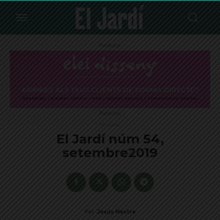
Publicitat
Publicitat
Portades
El Jardí núm 54,
setembre2019
Per
Jesús Mestre