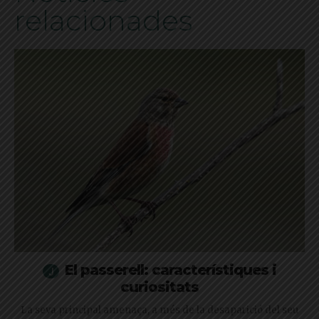
relacionades
El passerell: característiques i
curiositats
La seva principal amenaça, a més de la desaparició del seu