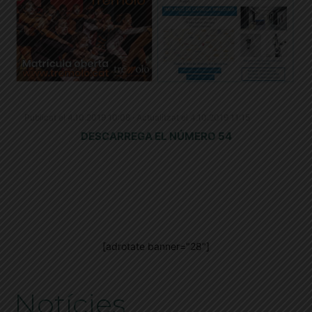
Publicat el 4.10.2019 10:08 · Actualitzat el 4.10.2019 11:15
DESCARREGA EL NÚMERO 54
[adrotate banner="28"]
Notícies