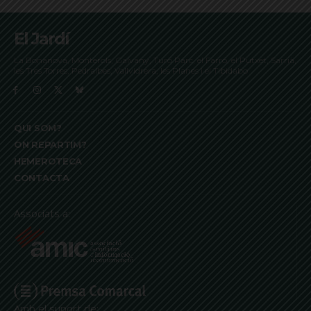
El Jardí
La Bonanova, Monterols, Galvany, Turó Parc, el Farró, el Putxet, Sarrià,
les Tres Torres, Pedralbes, Vallvidrera, les Planes i el Tibidabo
QUI SOM?
ON REPARTIM?
HEMEROTECA
CONTACTA
Associats a:
Amb el suport de: