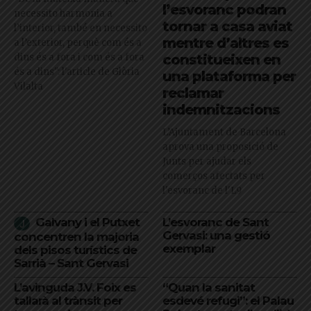
l’esvoranc podran
necessito harmonia a
tornar a casa aviat
l’interior, també en necessito
mentre d’altres es
a l’exterior, perquè com és a
dins és a fora i com és a fora
constitueixen en
és a dins": l'article de Glòria
una plataforma per
Vilalta
reclamar
indemnitzacions
L’Ajuntament de Barcelona
aprova una proposició de
Junts per ajudar els
comerços afectats per
l'esvoranc de l'L9
Galvany i el Putxet
L’esvoranc de Sant
Gervasi: una gestió
concentren la majoria
exemplar
dels pisos turístics de
Sarrià – Sant Gervasi
L’avinguda J.V. Foix es
“Quan la sanitat
tallarà al trànsit per
esdevé refugi”: el Palau