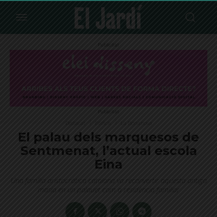
Publicitat
Publicitat
Destacat
Edificis
La Bonanova
El palau dels marquesos de
Sentmenat, l’actual escola
Eina
Una família aristocràtica catalana va reconvertir aquesta antiga
masia en un palauet com a residència familiar