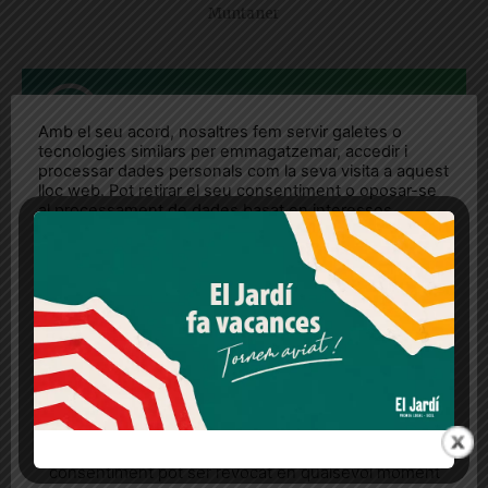
Muntaner
REP LES NOTÍCIES AL
MOMENT AL WHATSAPP!
Amb el seu acord, nosaltres fem servir galetes o
tecnologies similars per emmagatzemar, accedir i
processar dades personals com la seva visita a aquest
lloc web. Pot retirar el seu consentiment o oposar-se
al processament de dades basat en interessos
legítims en qualsevol moment fent clic a "Ajustos de
cookies" o a la nostra Política de privacitat en aquest
lloc web. Si cliques "acceptar" dones el teu
consentiment
Més informació
Acceptar
Rebutjar tot
Quan l’usuari crea un compte al Diari el Jardí, dona el
seu consentiment explícit per rebre comunicacions
informatives relacionades amb el servei. Aquest
consentiment pot ser revocat en qualsevol moment