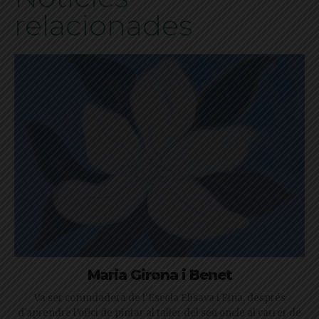
relacionades
Maria Girona i Benet
Va ser cofundadora de l'Escola Elisava i Eina, després
d'aprendre l’ofici de pintar al taller del seu oncle al carrer de