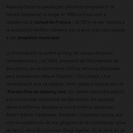
Aquesta finca ha passat per diferents propietaris: la
família Setmenat va llogar el 1960 la finca com a
residència al
cònsol de França
, i el 1974 va ser venuda a
la promotora Nuñez i Navarro per a anys més tard passar
a ser
propietat municipal
.
La finca també ha sofert al llarg del temps diverses
remodelacions, i el 1993, propietat de l’Ajuntament de
Barcelona, ​​es va escometre l’última reforma efectuada
pels arquitectes Miquel Espinet i Toni Ubach. Una
remodelació que va adaptar l’antic palau a l’actual seu de
l’
Escola Eina de disseny i art.
Un centre d’estudis adscrit
a la Universitat Autònoma de Barcelona. En aquesta
darrera reforma, destaca el mural interior pintat per
Albert Ràfols Casamada, fundador d’aquesta escola, així
com la substitució de les gàrgoles de la coberta per unes
de ferro, obra de l’escultor Sergi Aguilar. En el jardí és de