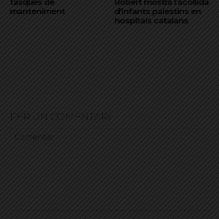
tasques de
Robert mostra l’acollida
manteniment
d’infants palestins en
hospitals catalans
FER UN COMENTARI
Comentar