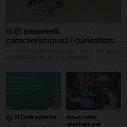
El passerell:
característiques i curiositats
La seva principal amenaça, a més de la desaparició del seu
hàbitat i l'ús de pesticides, és el silvestrisme
El jardí exterior
Nous veïns
afectats per
"De la mateixa manera que