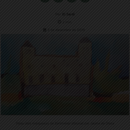
Per
El Jardí
2
min.
2 de desembre de 2019
Palau dels marquesos de Sentmenat dibuixat per Jaume de Oleza