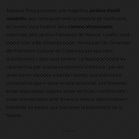
Aquesta finca posseeix uns magnífics
jardins d’estil
romàntic
que conjuguen amb la simetria de l’edificació,
en la més pura tradició dels
cànons afrancesats
importats dels jardins francesos de l’època. L’edifici està
inscrit com a Bé d’Interès Local i forma part de l’Inventari
del Patrimoni Cultural de Catalunya pel seu valor
arquitectònic i dels seus jardins. La façana principal es
caracteritza per la seva composició simètrica i per les
dues torres situades a banda i banda, una estructura
compositiva que li dona un aire senyorial. Les finestres
estan disposades segons eixos verticals i horitzontals i
estan emmarcades amb diversos relleus laboriosament
treballats en pedra, que trenquen la planimetria de la
façana.
Publicitat