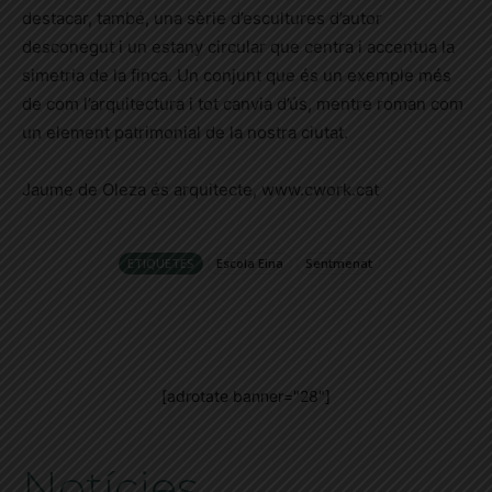
destacar, també, una sèrie d’escultures d’autor
desconegut i un estany circular que centra i accentua la
simetria de la finca. Un conjunt que és un exemple més
de com l’arquitectura i tot canvia d’ús, mentre roman com
un element patrimonial de la nostra ciutat.
Jaume de Oleza és arquitecte, www.cwork.cat
ETIQUETES
Escola Eina
Sentmenat
[adrotate banner="28"]
Notícies