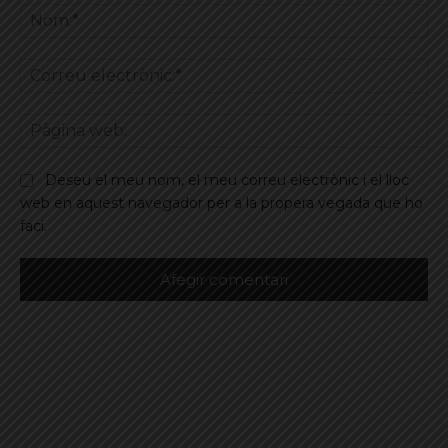
No
Co
ele
Pà
we
Deseu el meu nom, el meu correu electrònic i el lloc
web en aquest navegador per a la propera vegada que ho
faci.