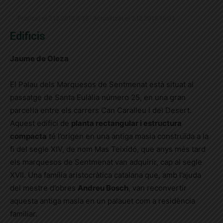
Publicat el 2.12.2019 6:35 · Actualitzat el 2.12.2019 15:03
Edificis
Jaume de Oleza
El Palau dels Marquesos de Sentmenat està situat al
passatge de Santa Eulàlia número 25, en una gran
parcel·la entre els carrers Can Caralleu i del Desert.
Aquest edifici de
planta rectangular i estructura
compacta
té l’origen en una antiga masia construïda a la
fi del segle XIV, de nom Mas Teixidó, que anys més tard
els marquesos de Sentmenat van adquirir, cap al segle
XVII. Una família aristocràtica catalana que, amb l’ajuda
del mestre d’obres
Andreu Bosch
, van reconvertir
aquesta antiga masia en un palauet com a residència
familiar.