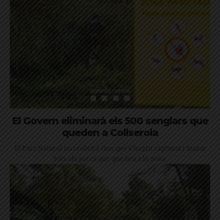
El Govern eliminarà els 500 senglars que
queden a Collserola
El Parc Natural no reobrirà fins que s'hagin capturat i matat
tots els porcs que queden a la zona