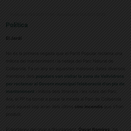
Publicat el 15.6.2021 17:00 · Actualitzat el 15.6.2021 22:23
Política
El Jardí
No és la primera vegada que el Partit Popular reclama una
millora del manteniment i la neteja del Parc Natural de
Collserola. Fa un any en aquestes mateixes dates diversos
membres dels
populars van visitar la zona de Vallvidrera
per reclamar al Govern municipal l’elaboració d’un pla de
manteniment
i millora dels itineraris i les rutes del Parc.
Ara, el PP ha tornat a posar la mirada al Parc de Collserola
però aquest cop arran dels últims
cinc incendis
que s’han
produït.
El portaveu del grup a l’Ajuntament,
Óscar Ramírez,
ha