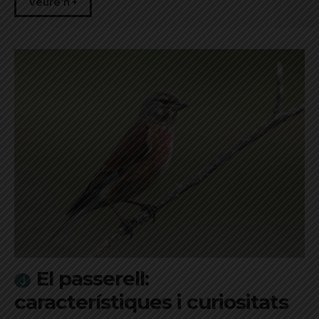
Veure'n +
El passerell:
característiques i curiositats