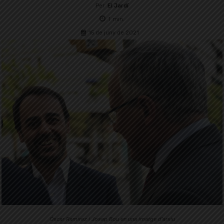
Per
El Jardí
1
min.
15 de juny de 2021
Óscar Ramírez i Josep Bou en una imatge d'arxiu