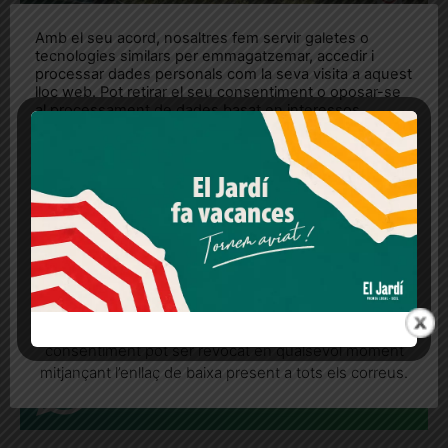
Amb el seu acord, nosaltres fem servir galetes o
tecnologies similars per emmagatzemar, accedir i
processar dades personals com la seva visita a aquest
lloc web. Pot retirar el seu consentiment o oposar-se
al processament de dades basat en interessos
legítims en qualsevol moment fent clic a "Ajustos de
cookies" o a la nostra Política de privacitat en aquest
lloc web. Si cliques "acceptar" dones el teu
consentiment
Se suavitzen les restriccions a Collserola
per la pesta porcina: es pot anar al bosc
Més informació
Acceptar
Rebutjar tot
Es pot anar a passejar o en bicicleta, però es demana evitar
les aglomeracions i continuen prohibides les activitats
Quan l’usuari crea un compte al Diari el Jardí, dona el
organitzades de lleure al medi natural
seu consentiment explícit per rebre comunicacions
informatives relacionades amb el servei. Aquest
consentiment pot ser revocat en qualsevol moment
mitjançant l’enllaç de baixa present a tots els correus.
REP LES NOTÍCIES AL
MOMENT AL WHATSAPP!