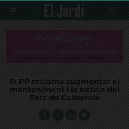
Publicitat
Publicitat
Destacat
Les Planes
Tibidabo
Vallvidrera
Política
El PP reclama augmentar el
manteniment i la neteja del
Parc de Collserola