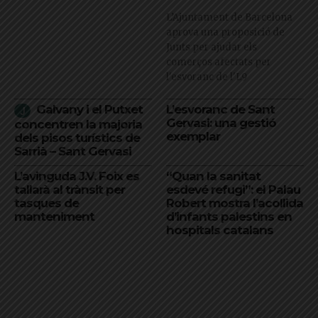
L’Ajuntament de Barcelona
aprova una proposició de
Junts per ajudar els
comerços afectats per
l'esvoranc de l'L9
Galvany i el Putxet
L’esvoranc de Sant
Gervasi: una gestió
concentren la majoria
exemplar
dels pisos turístics de
Sarrià – Sant Gervasi
L’avinguda J.V. Foix es
“Quan la sanitat
tallarà al trànsit per
esdevé refugi”: el Palau
tasques de
Robert mostra l’acollida
manteniment
d’infants palestins en
hospitals catalans