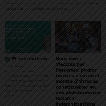
La seva principal amenaça, a més de la desaparició del seu
hàbitat i l'ús de pesticides, és el silvestrisme
El jardí exterior
Nous veïns
afectats per
"De la mateixa manera que
l’esvoranc podran
necessito harmonia a
tornar a casa aviat
l’interior, també en necessito
mentre d’altres es
a l’exterior, perquè com és a
dins és a fora i com és a fora
constitueixen en
és a dins": l'article de Glòria
una plataforma per
Vilalta
reclamar
indemnitzacions