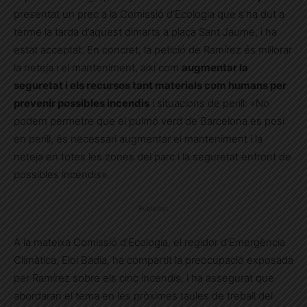
presentat un prec a la Comissió d’Ecologia que s’ha dut a
terme la tarda d’aquest dimarts a plaça Sant Jaume, i ha
estat acceptat. En concret, la petició de Ramírez és millorar
la neteja i el manteniment, així com
augmentar la
seguretat i els recursos tant materials com humans per
prevenir possibles incendis
i situacions de perill: «No
podem permetre que el pulmó verd de Barcelona es posi
en perill, és necessari augmentar el manteniment i la
neteja en totes les zones del parc i la seguretat enfront de
possibles incendis».
Publicitat
A la mateixa Comissió d’Ecologia, el regidor d’Emergència
Climàtica, Eloi Badia, ha compartit la preocupació exposada
per Ramírez sobre els cinc incendis, i ha assegurat que
abordaran el tema en les pròximes taules de treball del