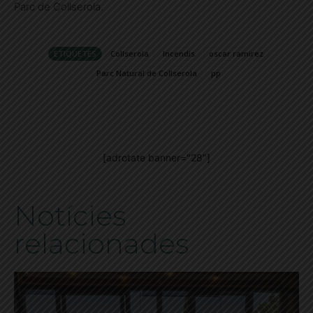
Parc de Collserola.
ETIQUETES
Collserola
Incendis
oscar ramirez
Parc Natural de Collserola
pp
[adrotate banner="28"]
Notícies
relacionades