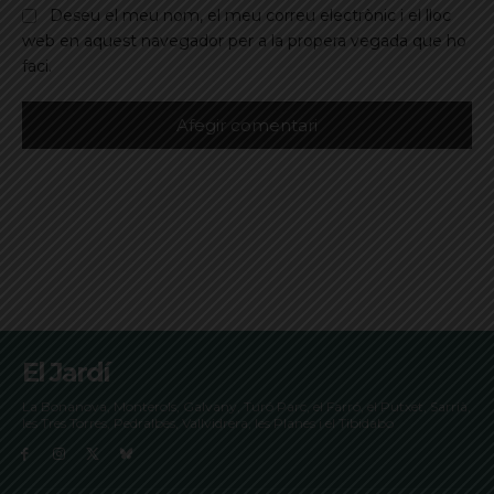
Deseu el meu nom, el meu correu electrònic i el lloc
web en aquest navegador per a la propera vegada que ho
faci.
El Jardí
La Bonanova, Monterols, Galvany, Turó Parc, el Farró, el Putxet, Sarrià,
les Tres Torres, Pedralbes, Vallvidrera, les Planes i el Tibidabo