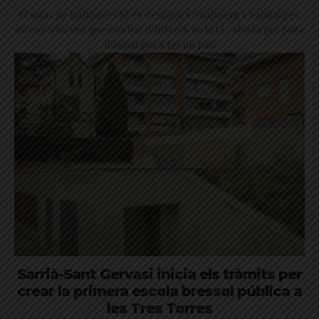
El solar de Dalmases 63 es destinarà finalment a habitatges,
un cop s'ha vist que una llar d'infants no hi té cabuda per falta
d'espai per a fer un pati
Sarrià-Sant Gervasi inicia els tràmits per
crear la primera escola bressol pública a
les Tres Torres