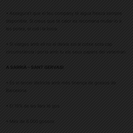
• Assegura’t que el teu company té aigua fresca sempre
disponible. Si creus que té calor es recomana mullar-lo a
les potes, el coll i la boca.
• Si viatges amb ell no el deixis sol al cotxe sota cap
circumstància i porta amb tu els seus papers del veterinari.
A SARRIÀ – SANT GERVASI
• És el tercer districte amb més tinença de gossos de
Barcelona
• El 16% de les llars té gos
• Més de 8.000 gossos