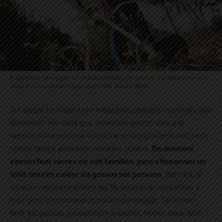
Preparant el terreny per fer-lo més còmode pels gossos. Cal desbrossar-lo i
adaptar-lo als diferents usos que tindrà. ©Elena Bulet
Tot plegat ho organitzen mitjançant paquets mensuals que
dissenyen per cada gos, entenent quants dies a la
setmana una persona vol deixar el seu gos amb ells, però
oferint també aquestes xerrades i tallers.
De moment
s’estan fent càrrec de vuit families, però s’han posat un
límit: màxim cuidar sis gossos per persona.
Per tant, si
en algun moment arriben als 18, miraran si contracten a
més gent o estudiaran fórmules per seguir: “No volem
tenir els gossos pastant com a cabres. Volem estar fent