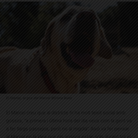
El Marley, el gos del Marcel ©Elena Bulet
El Marcel creu que al districte hi ha molt teixit social amb
gossos, “a primera i última hora del dia veus com la gent va
a fer llargs passejos, però no al migdia”. Això va fer pensar
al Marcel en la idea que els gossos estan sols durant tot el