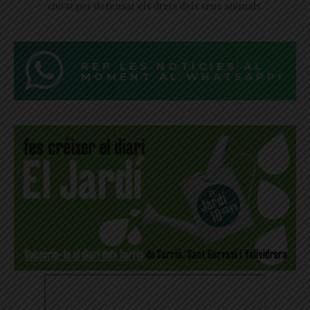
ciutat per defensar els drets dels seus animals.
REP LES NOTÍCIES AL
MOMENT AL WHATSAPP!