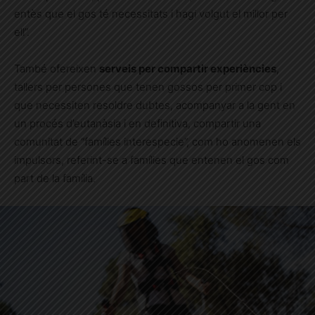
entès que el gos té necessitats i hagi volgut el millor per
ell”.
També ofereixen
serveis per compartir experiències
,
tallers per persones que tenen gossos per primer cop i
que necessiten resoldre dubtes, acompanyar a la gent en
un procés d’eutanàsia i en definitiva, compartir una
comunitat de “famílies interespecie”, com ho anomenen els
impulsors, referint-se a famílies que entenen el gos com
part de la família.