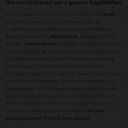
Una escola bressol per a gossos: Dog&Welfare
De fet, aquesta educació a la qual es refereix la
Camila
, és
una de les tasques que es desenvolupa des de
Dog&Welfare, una iniciativa que aquesta veterinària ha
fundat juntament amb
Marcel Vives,
psicòleg de Sant
Gervasi, i
Rebeca Garcia
, periodista. La iniciativa la tenia al
cap la Camila des de feia temps, i la va anar materialitzant.
Va conèixer al Marcel justament mentre ell passejava al
seu gos Marley i ella a un gos que estava cuidant
mitjançant una app, i junts van anar desenvolupant la idea,
sumant també a la Rebeca. “Volem oferir programes de
conscienciació, de tinència responsable. Explicar que els
gossos són diferents, que tots tenen una experiència”,
ens expliquen des d’un terreny que acaben d’adquirir a
Cardedeu per desenvolupar la seva idea.
Els seus
principals clients? A Sarrià-Sant Gervasi.