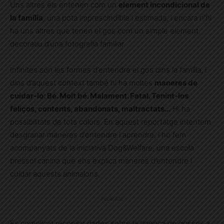
Uns altres els entenen com un
element incondicional de
la família
, una pota imprescindible i estimada, i encara n’hi
ha uns altres que tenen el gos com un simple element
decoratiu d’una fotografia familiar.
Infinites són les formes d’entendre el gos dins la família, i
dins d’aquest context també hi ha moltes
maneres de
cuidar-lo: Bé. Molt bé. Malament. Fatal. Tenint-los
feliços, contents, abandonats, maltractats…
Hi ha
possibilitats de tots colors. En aquest reportatge intentem
desgranar maneres d’entendre i aprendre, i ho fem
acompanyats de la iniciativa Dog&Welfare, una escola
bressol canina que ens explica maneres d’entendre i
cuidar aquests animalons.
Publicitat
És complicat recopilar dades sobre la tinença de gossos a