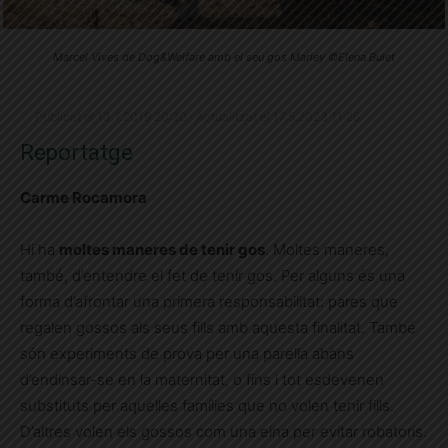
Marcel Vives de Dog&Welfare amb el seu gos Marley ©Elena Bulet
Publicat el 13.7.2019 20:20 · Actualitzat el 17.5.2023 11:26
Reportatge
Carme Rocamora
Hi ha
moltes maneres de tenir gos
. Moltes maneres,
també, d’entendre el fet de tenir gos. Per alguns és una
forma d’afrontar una primera responsabilitat: pares que
regalen gossos als seus fills amb aquesta finalitat. També
són experiments de prova per una parella abans
d’endinsar-se en la maternitat, o fins i tot esdevenen
substituts per aquelles famílies que no volen tenir fills.
D’altres volen els gossos com una eina per evitar robatoris.