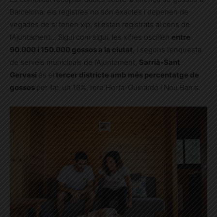
Barcelona: els registres no són exactes i depenen de
vegades de si tenen xip, si estan registrats al cens de
l’Ajuntament… Sigui com sigui, les xifres oscil·len
entre
90.000 i 150.000 gossos a la ciutat
, i segons l’enquesta
de serveis municipals de l’Ajuntament,
Sarrià-Sant
Gervasi
és el
tercer districte amb més percentatge de
gossos
per llar, un 16%, rere Horta-Guinardó i Nou Barris.