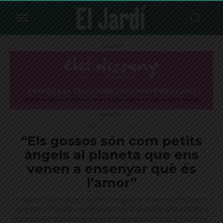
Publicitat
Publicitat
Destacat
Societat
“Els gossos són com petits
àngels al planeta que ens
venen a ensenyar què és
l’amor”
En aquest reportatge intentem desgranar maneres d’entendre i
aprendre, i ho fem acompanyats de la iniciativa Dog&Welfare,
una escola bressol canina que ens explica maneres d’entendre i