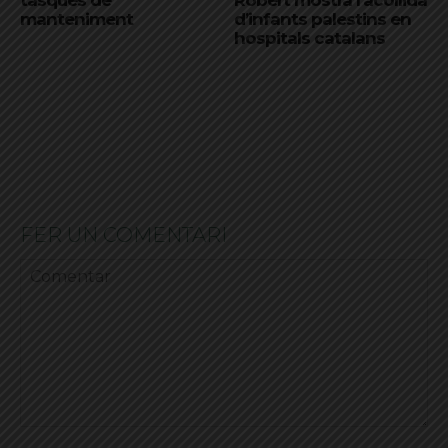
tasques de
Robert mostra l’acollida
manteniment
d’infants palestins en
hospitals catalans
FER UN COMENTARI
Comentar