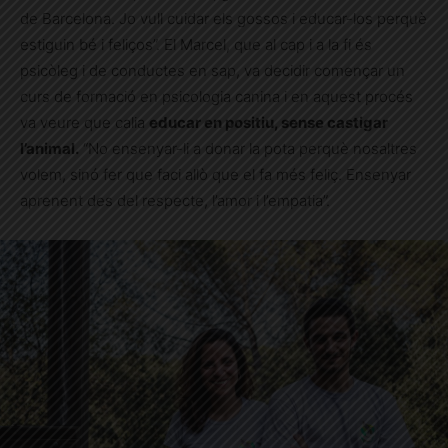
de Barcelona. Jo vull cuidar els gossos i educar-los perquè
estiguin bé i feliços”. El Marcel, que al cap i a la fi és
psicòleg i de conductes en sap, va decidir començar un
curs de formació en psicologia canina i en aquest procés
va veure que calia
educar en positiu, sense castigar
l’animal.
“No ensenyar-li a donar la pota perquè nosaltres
volem, sinó fer que faci allò que el fa més feliç. Ensenyar
aprenent des del respecte, l’amor i l’empatia”.