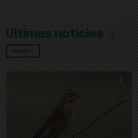
Últimes notícies
Veure'n +