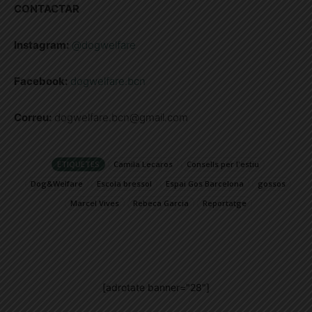
CONTACTAR
Instagram:
@dogwelfare
Facebook:
dogwelfare.bcn
Correu:
dogwelfare.bcn@gmail.com
ETIQUETES
Camila Lecaros
Consells per l'estiu
Dog&Welfare
Escola bressol
Espai Gos Barcelona
gossos
Marcel Vives
Rebeca Garcia
Reportatge
[adrotate banner="28"]