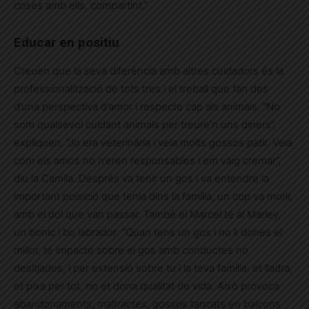
coses amb ells, compartint.”
Educar en positiu
Creuen que la seva diferència amb altres cuidadors és la
professionalització de tots tres i el treball que fan des
d’una perspectiva d’amor i respecte cap als animals. “No
som qualsevol cuidant animals per treure’n uns diners”,
expliquen. “Jo era veterinària i veia molts gossos patir. Veia
com els amos no n’eren responsables i em vaig cremar”,
diu la Camila. Després va tenir un gos i va entendre la
important poisició que tenia dins la família, un cop va morir,
amb el dol que van passar. També el Marcel té al Marley,
un bonic i bo labrador: “Quan tens un gos i no li dones el
millor, té impacte sobre el gos amb conductes no
desitjades, i per extensió sobre tu i la teva família: et lladra,
et pixa per tot, no et dona qualitat de vida. Això provoca
abandonaments, maltractes, gossos tancats en balcons