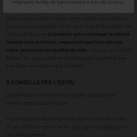
mitjançant l’enllaç de baixa present a tots els correus.
d’estimables.” Hi haurà gàbies al terreny? Ni parlar-ne!
Durant aquests mesos, el Marcel i la Camila l’estan
desbrossant, podant i regant, entre d’altres, per adaptar-lo
a les seves necessitats. Ho fan amb el so de les cigales de
música de fons, en
un projecte que vol enriquir la vida de
l’animal
amb activitats, respectant que facin allò que
volen, procurant-los qualitat de vida.
I és que, com diu el
Marcel, “els gossos són com petits àngels al planeta que
ens vénen a ensenyar què és l’amor.”
3 CONSELLS PER L’ESTIU
Dog&Welfare ens ofereix tres consells per cuidar els
nostres gossos aquest estiu:
• Evitar passejar durant les hores de més calor (entre les
11 i les 18 h) i en cas de fer-ho, que sigui un passeig curt i
per zones d’ombra.