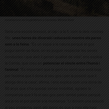
Instal·lacions de Dog&Welfare a Cardedeu ©Elena Bulet
Seria una escola bressol, al cap i a la fi, com la dels nostres
fills:
unes hores de diversió i educació mentre els pares
som a la feina
. “És un espai a la natura perquè el gos
pugui sentir-se lliure, on es puguin respectar les seves
conductes i que això li generi qualitat de vida”, ens explica
la Camila, que creu en
potenciar el vincle entre l’humà i
l’animal
: “És important que la gent no senti que està boja
per l’estima que li dona al seu gos i per la posició que li
atorga dins la casa”, afirma, i ens explica com una dona de
50 anys que s’ha quedat sense mobilitat, agraeix la
companyia que li fa el seu gos però també pateix perquè
ara ja no el pot portar a la muntanya: “Li donem una solució
al seu problema, però allò bonic és que a més ella hagi