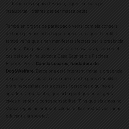
es troben els espais d’esbarjo, alguns criticats per
insalubritat, i d’altres per ser massa petits.
També en òrgans de participació veïnal com els consells
de barri i plenaris hi ha hagut queixes en aquest sentit, i
també veïns que s’han manifestat afectats per la presència
propera d’un pipicà just al costat de casa seva, com en el
cas del que hi ha ubicat a Casa Sagnier o a Piscines i
Esports. Per la
Camila Lecaros, fundadora de
Dog&Welfare
, Barcelona està intentant limitar la presència
de gossos a la ciutat, i creu que no hi ha gens d’equilibri
entre necessitats per a gossos i persones a qui no els
agraden. Creu, també, que hi ha gent que no és gens
cívica ni entén la corresponsabilitat: “Fins que els amos no
s’encarreguin adientment caldria fer lleis restrictives i anar
educant a la societat”.