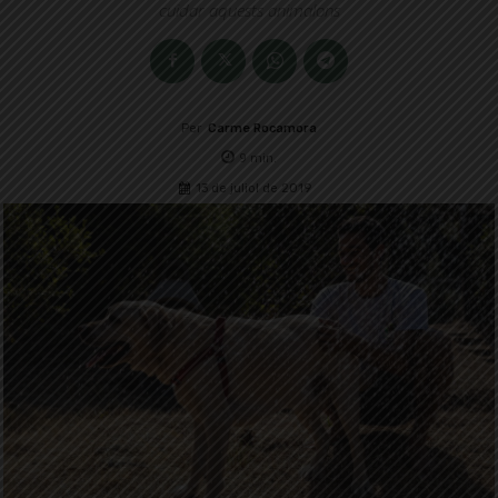
cuidar aquests animalons
Per
Carme Rocamora
9
min.
13 de juliol de 2019