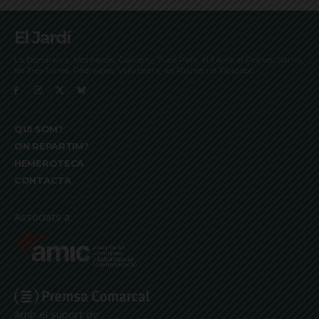
El Jardí
La Bonanova, Monterols, Galvany, Turó Parc, el Farró, el Putxet, Sarrià,
les Tres Torres, Pedralbes, Vallvidrera, les Planes i el Tibidabo
QUI SOM?
ON REPARTIM?
HEMEROTECA
CONTACTA
Associats a:
Amb el suport de: