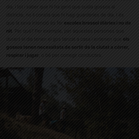
dia, i tot i saber que hi ha gent que cuida gossos al
districte, no li consta que hi hagi guarderies de dia. I és
que la seva intenció és fer
escoles bressol diàries i no de
nit
. Per què? Per exemple, per aquestes persones que
durant el dia tenen el gos tancat a casa i entenen que
els
gossos tenen necessitats de sortir de la ciutat a córrer,
respirar i jugar
, o bé per corregir conductes.