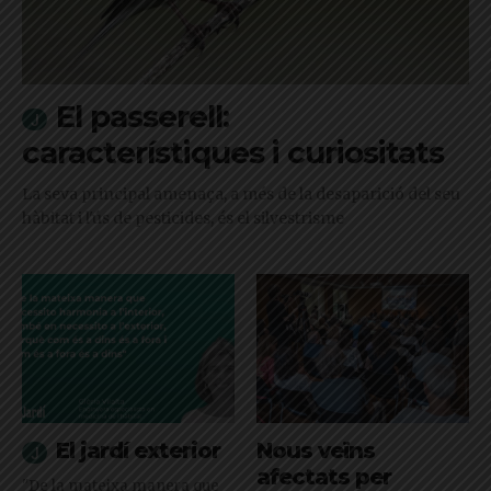
El passerell:
característiques i curiositats
La seva principal amenaça, a més de la desaparició del seu
hàbitat i l'ús de pesticides, és el silvestrisme
El jardí exterior
Nous veïns
afectats per
"De la mateixa manera que