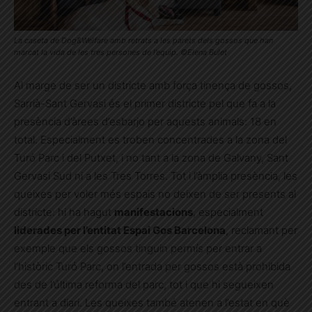
La caseta de Dog&Welfare amb retrats a les parets dels gossos que han
marcat la vida de les tres persones de l’equip. ©Elena Bulet
Al marge de ser un districte amb força tinença de gossos,
Sarrià-Sant Gervasi és el primer districte pel que fa a la
presència d’àrees d’esbarjo per aquests animals: 18 en
total. Especialment es troben concentrades a la zona del
Turó Parc i del Putxet, i no tant a la zona de Galvany, Sant
Gervasi Sud ni a les Tres Torres. Tot i l’àmplia presència, les
queixes per voler més espais no deixen de ser presents al
districte: hi ha hagut
manifestacions
, especialment
liderades per l’entitat Espai Gos Barcelona
, reclamant per
exemple que els gossos tinguin permís per entrar a
l’històric Turó Parc, on l’entrada per gossos està prohibida
des de l’última reforma del parc, tot i que hi segueixen
entrant a diari. Les queixes també atenen a l’estat en què