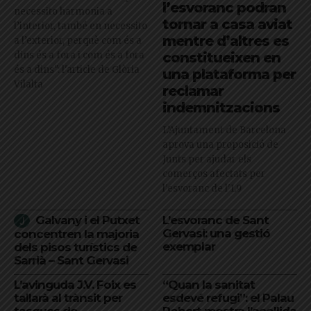
l’esvoranc podran
necessito harmonia a
tornar a casa aviat
l’interior, també en necessito
mentre d’altres es
a l’exterior, perquè com és a
dins és a fora i com és a fora
constitueixen en
és a dins": l'article de Glòria
una plataforma per
Vilalta
reclamar
indemnitzacions
L’Ajuntament de Barcelona
aprova una proposició de
Junts per ajudar els
comerços afectats per
l'esvoranc de l'L9
Galvany i el Putxet
L’esvoranc de Sant
Gervasi: una gestió
concentren la majoria
exemplar
dels pisos turístics de
Sarrià – Sant Gervasi
L’avinguda J.V. Foix es
“Quan la sanitat
tallarà al trànsit per
esdevé refugi”: el Palau