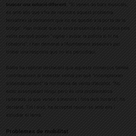
buscar una solució diferent
. “Si venen de bars musicals,
és amb ells que s’ha de resoldre aquest problema.
Nosaltres ja demanem que no es quedin a la porta de la
botiga”. Han indicat que la seva presència és positiva pels
veïns perquè poden “vigilar i avisar la policia si hi ha
robatoris”, i han demanat a l’Ajuntament asseure’s per
trobar una resposta que no els perjudiqui.
Batlle ha replicat destacant que aquests comerços també
contribueixen al malestar veïnal perquè “incompleixen
sistemàticament” la normativa de venta d’alcohol. “No
estic assenyalant ningú però és una problemàtica
reiterada, ja que venen a menors i fora dels horaris”, ha
declarat. Tot i això, ha acceptat reunir-se amb ells i
estudiar el tema.
Problemes de mobilitat