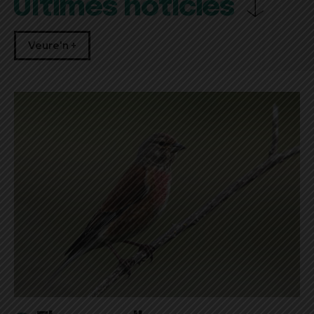
Últimes notícies
Veure'n +