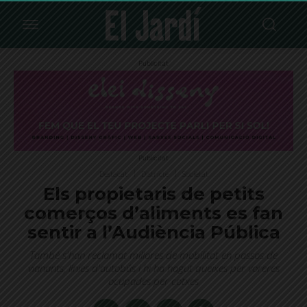
Publicitat
Publicitat
Destacat
Districte
Societat
Els propietaris de petits
comerços d’aliments es fan
sentir a l’Audiència Pública
També s'han reclamat millores de mobilitat en passos de
vianants, línies d'autobús i hi ha hagut queixes per voreres
ocupades per cotxes