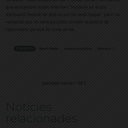
que actualment estan intentant “incloure en el pla
d’actuació l’estudi de què es pot fer amb l’espai”, però ha
remarcat que no serà possible complir la petició de
l’associació perquè és zona verda.
ETIQUETES
Albert Batlle
audiencia publica
Manacor 1
[adrotate banner="28"]
Notícies
relacionades