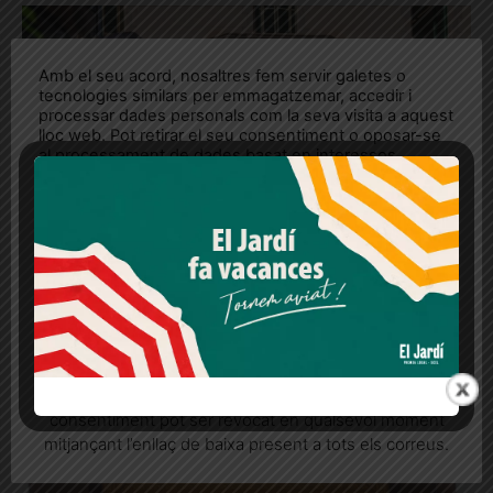
Amb el seu acord, nosaltres fem servir galetes o
tecnologies similars per emmagatzemar, accedir i
processar dades personals com la seva visita a aquest
lloc web. Pot retirar el seu consentiment o oposar-se
al processament de dades basat en interessos
legítims en qualsevol moment fent clic a "Ajustos de
cookies" o a la nostra Política de privacitat en aquest
lloc web. Si cliques "acceptar" dones el teu
consentiment
Més informació
Acceptar
Rebutjar tot
La nova comissaria de la Guàrdia Urbana
Quan l’usuari crea un compte al Diari el Jardí, dona el
seu consentiment explícit per rebre comunicacions
es començarà a construir a finals d’any
informatives relacionades amb el servei. Aquest
Ho ha dit Albert Batlle, que ha obert la porta a recuperar les
consentiment pot ser revocat en qualsevol moment
oficines actuals del cos a l'edifici històric de Can Ponsic per a
mitjançant l’enllaç de baixa present a tots els correus.
"usos culturals"