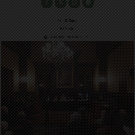
Per
El Jardí
3
min.
11 de desembre de 2019