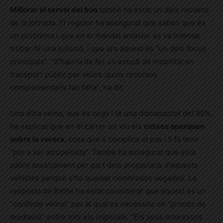
Millorar el servei del bus
també ha estat un dels reclams
de la jornada. El regidor ha assegurat que saben que és
un problema i que en el mandat anterior es va intentar
trobar-hi una solució, i que ara aquest és “un dels focus
principals”. “S’hauria de fer un estudi de mobilitat en
transport públic per veure quins recursos
complementaris fan falta”, ha dit.
Una altra veïna, que és cega i té una discapacitat del 80%,
ha explicat que en el carrer on viu els
cotxes aparquen
sobre la vorera
, cosa que li complica el pas i li fa tenir
“por a ser atropellada”. També ha assegurat que està
patint assetjament per part dels propietaris d’aquests
vehicles perquè s’ha queixat nombroses vegades. La
resposta de Batlle ha estat considerar que aquest és un
“conflicte veïnal” per al qual es necessita un “procés de
mediació” entre tots els implicats. “Els seus interessos