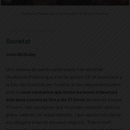
Audiència Pública del novembre de 2019 ©John McAulay
Publicat el 11.12.2019 16:23
Societat
John McAulay
Una desena de petits comerciants han aprofitat
l’Audiència Pública que s’ha fet aquest 28 de novembre a
la Seu del Districte per mostrar el seu descontentament
amb la
nova normativa que limita les hores d’obertura
dels seus comerços fins a les 21 hores
durant els mesos
d’hivern. Han assegurat que no poden competir amb les
grans cadenes de supermercats, i que aquest nou horari
els obligaria a tancar els seus negocis. “Estem molt
preocupats, hem de pagar les hipoteques de les botigues