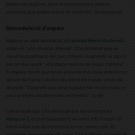
poden ser legítims, però hi ha interessos d’altres
persones que poden entrar en conflicte”, ha assegurat.
Remodelació d’espais
Segons un dels assistents, els
jardins Mercè Rodoreda
estan en “una situació dolenta”. S’ha reclamat que es
canviï la localització del parc infantil i engrandir el pipicà
per tal que quedi “una plaça maca on es pugui transitar”.
El regidor ha dit que tenen prevista una visita amb el nou
gerent de Parcs i Jardins als diferents espais verds del
districte. “Esperem que aviat puguem fer-hi una visita
in
situ
i prendre les decisions pertinents”, ha dit.
L’altre espai que s’ha demanat que es remodeli és
Manacor 1
, el qual l’associació de veïns d’El Putxet i el
Farró volen que es transformi en un centre cívic. El
conseller responsable del barri, Cèsar Millán, ha explicat