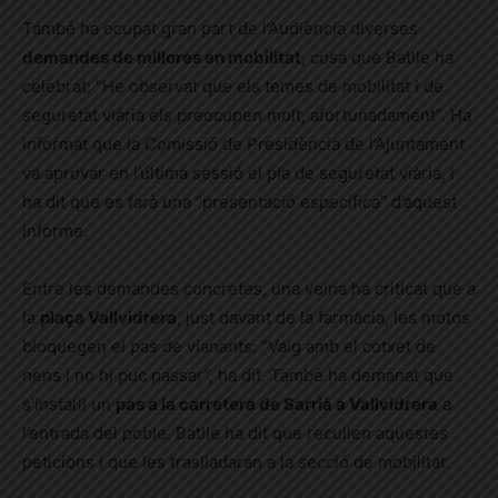
També ha ocupat gran part de l’Audiència diverses
demandes de millores en mobilitat
, cosa que Batlle ha
celebrat: “He observat que els temes de mobilitat i de
seguretat viària els preocupen molt, afortunadament”. Ha
informat que la Comissió de Presidència de l’Ajuntament
va aprovar en l’última sessió el pla de seguretat viària, i
ha dit que es farà una “presentació específica” d’aquest
informe.
Entre les demandes concretes, una veïna ha criticat que a
la
plaça Vallvidrera
, just davant de la farmàcia, les motos
bloquegen el pas de vianants: “Vaig amb el cotxet de
nens i no hi puc passar”, ha dit. També ha demanat que
s’instal·li un
pas a la carretera de Sarrià a Vallvidrera
a
l’entrada del poble. Batlle ha dit que recullen aquestes
peticions i que les traslladaran a la secció de mobilitat.