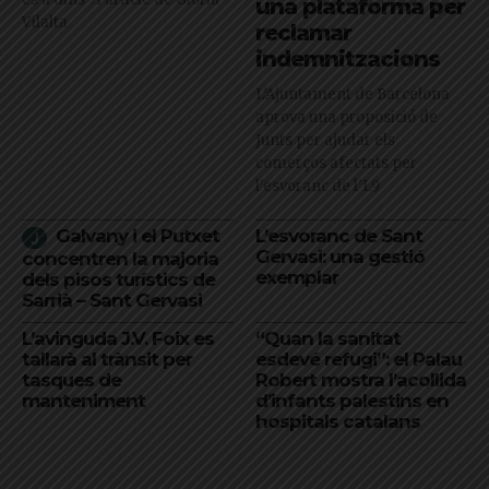
una plataforma per
Vilalta
reclamar
indemnitzacions
L’Ajuntament de Barcelona
aprova una proposició de
Junts per ajudar els
comerços afectats per
l'esvoranc de l'L9
Galvany i el Putxet
L’esvoranc de Sant
Gervasi: una gestió
concentren la majoria
exemplar
dels pisos turístics de
Sarrià – Sant Gervasi
L’avinguda J.V. Foix es
“Quan la sanitat
tallarà al trànsit per
esdevé refugi”: el Palau
tasques de
Robert mostra l’acollida
manteniment
d’infants palestins en
hospitals catalans