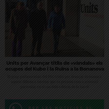
Units per Avançar titlla de «vàndals» els
ocupes del Kubo i la Ruïna a la Bonanova
El grup parlamentari del PSC-Units per Avançar demanarà
aquest dilluns a Interior que es personi com a acusació
particular en el cas dels edificis de la Sareb
REP LES NOTÍCIES AL