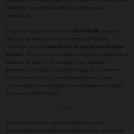
i alimentar les nostres famílies”, ha dit un dels
protestants.
Segons el regidor del districte,
Albert Batlle
, aquesta
decisió s’ha pres per donar resposta a la “petició
reiterada” que els
veïns han fet en relació amb el soroll
nocturn
: “Això correspon a una necessitat de respectar el
descans de la gent”. Ha assegurat que aquests
problemes són causats per la gent que surt durant les
nits a la zona d’oci de Sant Gervasi-Galvany, ja que
“moltes d’aquestes botigues són utilitzades per la gent
que va a les discoteques”.
Publicitat
Els comerciants han replicat insistint que, si la
problemàtica és causada per aquests locals, s’hauria de