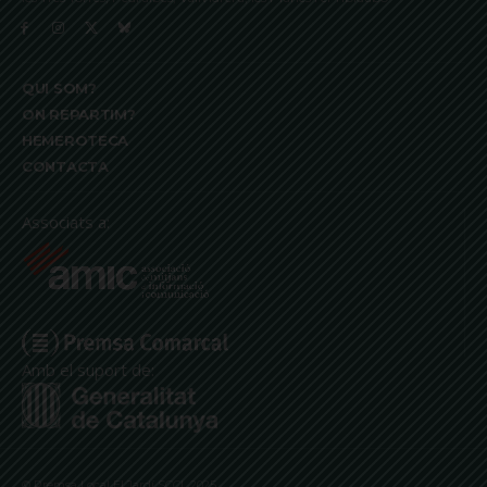
QUI SOM?
ON REPARTIM?
HEMEROTECA
CONTACTA
Associats a:
Amb el suport de:
© Premsa Local El Jardí SCCL 2025