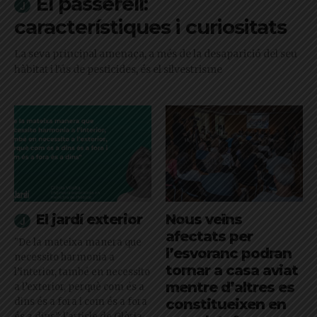
El passerell:
característiques i curiositats
La seva principal amenaça, a més de la desaparició del seu
hàbitat i l'ús de pesticides, és el silvestrisme
El jardí exterior
Nous veïns
afectats per
"De la mateixa manera que
l’esvoranc podran
necessito harmonia a
tornar a casa aviat
l’interior, també en necessito
mentre d’altres es
a l’exterior, perquè com és a
dins és a fora i com és a fora
constitueixen en
és a dins": l'article de Glòria