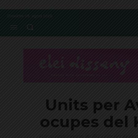
Dissabte 08, agost 2026
Units per A
ocupes del 
El grup parlamentari del PSC-Units per Avançar