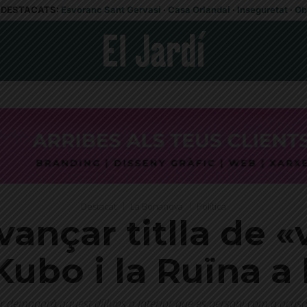
DESTACATS:
Esvoranc Sant Gervasi
·
Casa Orlandai
·
Inseguretat
·
Ob
Destacat
La Bonanova
Política
vançar titlla de «
Kubo i la Ruïna a
 demanarà aquest dilluns a Interior que es personi com a acusació