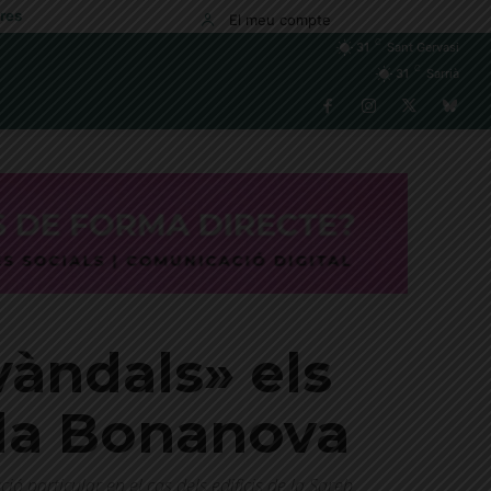
res
El meu compte
C
31
Sant Gervasi
C
31
Sarrià
vàndals» els
 la Bonanova
 particular en el cas dels edificis de la Sareb