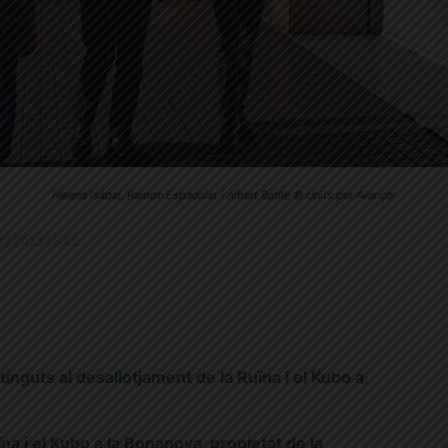
Helena Isábal, Ramon Espadaler i Albert Batlle © Units per Avançar
3.12.2023 16:43
etinguts al desallotjament de la Ruïna i el Kubo a
na i el Kubo a la Bonanova, propietat de la