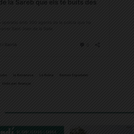
 kubo
la Bonanova
La Ruïna
Ramon Espadaler
Units per Avançar