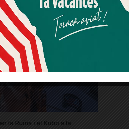
Més informació
Acceptar
Rebutjar tot
Quan l’usuari crea un compte al Diari el Jardí, dona el seu
consentiment explícit per rebre comunicacions
informatives relacionades amb el servei. Aquest
consentiment pot ser revocat en qualsevol moment
mitjançant l’enllaç de baixa present a tots els correus.