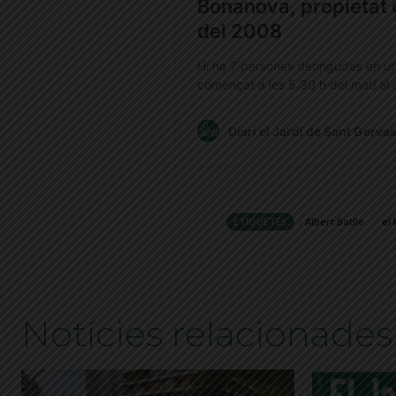
ETIQUETES
Albert Batlle
el
Notícies relacionades