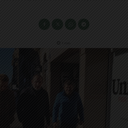
1
min.