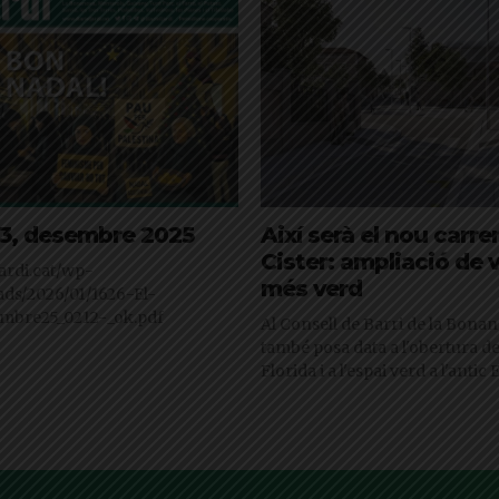
123, desembre 2025
Així serà el nou carre
Cister: ampliació de v
ljardi.cat/wp-
més verd
ads/2026/01/1626-El-
embre25_0212-_ok.pdf
Al Consell de Barri de la Bonan
també posa data a l'obertura del
Florida i a l'espai verd a l'antic