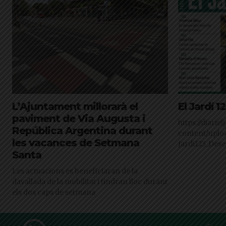
L’Ajuntament millorarà el
El Jardí 
paviment de Via Augusta i
https://diarie
República Argentina durant
content/uplo
les vacances de Setmana
Jardi123_Des
Santa
Les actuacions es beneficiaran de la
davallada de la mobilitat i tindran lloc durant
els dos caps de setmana