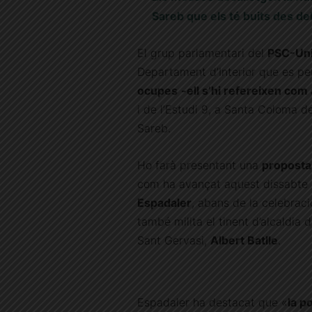
Sareb que els té buits des d
El grup parlamentari del
PSC-Uni
Departament d’Interior que es pe
ocupes
-ell s’hi refereixen com
i de l’Estudi 9, a Santa Coloma de
Sareb.
Ho farà presentant una
proposta
com ha avançat aquest dissabte el
Espadaler
, abans de la celebraci
també milita el tinent d’alcaldia 
Sant Gervasi,
Albert Batlle
.
Espadaler ha destacat que «
la p