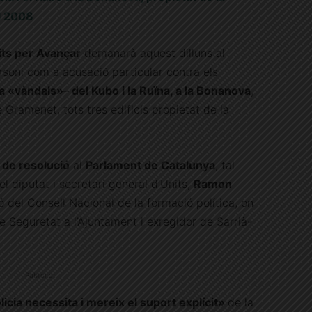
el 2008
ts per Avançar
demanarà aquest dilluns al
rsoni com a acusació particular contra els
 a «vàndals»
–
del Kubo i la Ruïna, a la Bonanova
,
 Gramenet, tots tres edificis propietat de la
 de resolució
al
Parlament de Catalunya
, tal
 diputat i secretari general d’Units,
Ramon
ó del Consell Nacional de la formació política, on
de Seguretat a l’Ajuntament i exregidor de Sarrià-
Publicitat
olicia necessita i mereix el suport explícit»
de la