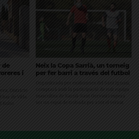
r de
Neix la Copa Sarrià, un torneig
oreres i
per fer barri a través del futbol
Organitzada per exalumnes del Sant Ignasi,
comptarà amb la participació de vuit equips
ova, Districte
masculins de Sarrià-Sant Gervasi i espera
 bar de Vil·la
ser un espai de trobada per a tot el veïnat
 El Kubo