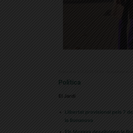
Publicat el 3.12.2023 15:34 · Actualitzat el 
Política
El Jardí
Llibertat provisional pels 7 d
la Bonanova
Els Mossos desallotgen la Ruï