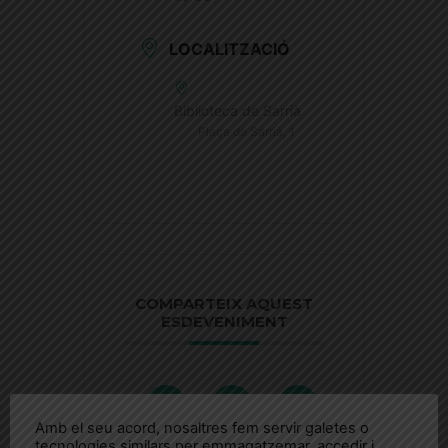
LOCALITZACIÓ
Biblioteca de Sarrià
Plaça de Sarrià, 1
COMPARTEIX AQUEST
ESDEVENIMENT
Amb el seu acord, nosaltres fem servir galetes o
tecnologies similars per emmagatzemar, accedir i