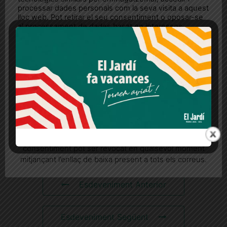
processar dades personals com la seva visita a aquest
lloc web. Pot retirar el seu consentiment o oposar-se
al processament de dades basat en interessos
legítims en qualsevol moment fent clic a "Ajustos de
cookies" o a la nostra Política de privacitat en aquest
lloc web. Si cliques "acceptar" dones el teu
consentiment
Més informació
Acceptar
Rebutjar tot
Quan l’usuari crea un compte al Diari el Jardí, dona el
ESDEVENIMENTS
seu consentiment explícit per rebre comunicacions
informatives relacionades amb el servei. Aquest
RELACIONATS
consentiment pot ser revocat en qualsevol moment
mitjançant l’enllaç de baixa present a tots els correus.
Esdeveniment Anterior
Esdeveniment Següent