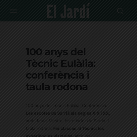
100 anys del
Tècnic Eulàlia:
conferència i
taula rodona
100 anys del Tècnic Eulàlia. Conferència:
Les escoles de Sarrià als segles XIX i XX,
amb Jesús Mestre, historiador de Sarrià.
I
t
aula rodona:
Fer classes al Tècnic: les
experiències viscudes,
amb les