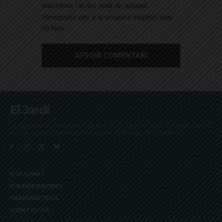
electrònic i el lloc web en aquest
navegador per a la propera vegada que
ho faci.
El Jardí
La Bonanova, Monterols, Galvany, Turó Parc, el Farró, el Putxet, Sarrià,
les Tres Torres, Pedralbes, Vallvidrera, les Planes i el Tibidabo
QUI SOM?
ON REPARTIM?
HEMEROTECA
CONTACTA