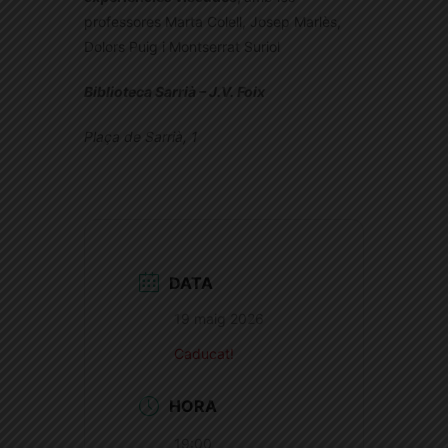
professores Marta Colell, Josep Marlès,
Dolors Puig i Montserrat Suriol
Biblioteca Sarrià – J.V. Foix
Plaça de Sarrià, 1
DATA
19 maig 2026
Caducat!
HORA
19:00