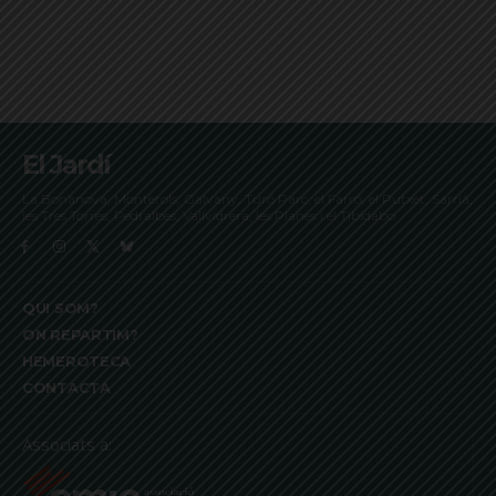
El Jardí
La Bonanova, Monterols, Galvany, Turó Parc, el Farró, el Putxet, Sarrià,
les Tres Torres, Pedralbes, Vallvidrera, les Planes i el Tibidabo
QUI SOM?
ON REPARTIM?
HEMEROTECA
CONTACTA
Associats a: