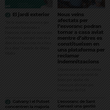
El jardí exterior
Nous veïns
afectats per
"De la mateixa manera que
l’esvoranc podran
necessito harmonia a
tornar a casa aviat
l’interior, també en necessito
mentre d’altres es
a l’exterior, perquè com és a
dins és a fora i com és a fora
constitueixen en
és a dins": l'article de Glòria
una plataforma per
Vilalta
reclamar
indemnitzacions
L’Ajuntament de Barcelona
aprova una proposició de
Junts per ajudar els
comerços afectats per
l'esvoranc de l'L9
Galvany i el Putxet
L’esvoranc de Sant
Gervasi: una gestió
concentren la majoria