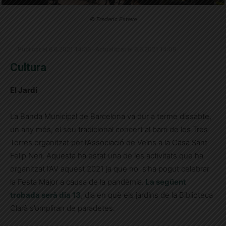
© Frederic Esteve
Publicat el 6.6.2021 14:06 · Actualitzat el 6.6.2021 14:09
Cultura
El Jardí
La Banda Municipal de Barcelona va dur a terme dissabte,
un any més, el seu tradicional concert al barri de les Tres
Torres organitzat per l’Associació de Veïns a la Casa Sant
Felip Neri. Aquesta ha estat una de les activitats que ha
organitzat l’AV aquest 2021 ja que no s’ha pogut celebrar
la Festa Major a causa de la pandèmia.
La següent
trobada serà dia 13
, dia en què els jardins de la Biblioteca
Clarà s’ompliran de paradetes.