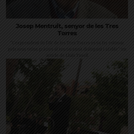
Josep Mentruit, senyor de les Tres
Torres
"L'expresident de l'AV de les Tres Torres es va fer estimar
pels seus veïns gràcies al seu tarannà dialogant i afable": un
article de Lluís Tusell