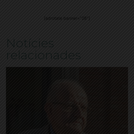
[adrotate banner="28"]
Notícies
relacionades