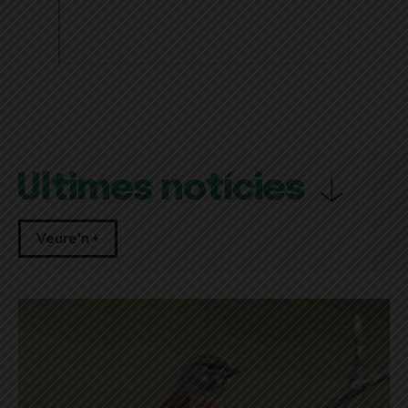
Últimes notícies
Veure'n +