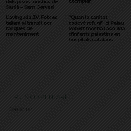
exemplar
dels pisos turístics de
Sarrià – Sant Gervasi
L’avinguda J.V. Foix es
“Quan la sanitat
tallarà al trànsit per
esdevé refugi”: el Palau
tasques de
Robert mostra l’acollida
manteniment
d’infants palestins en
hospitals catalans
FER UN COMENTARI