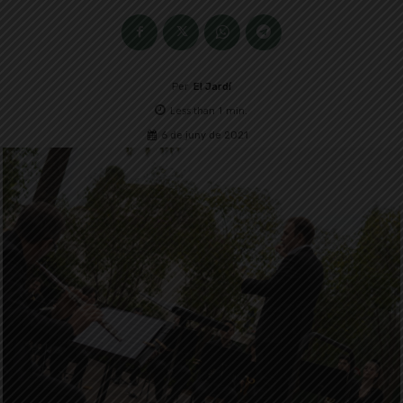
Per
El Jardí
Less than 1
min.
6 de juny de 2021