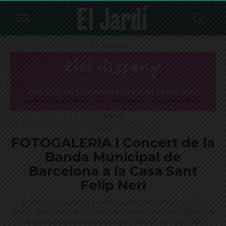
Publicitat
Publicitat
Cultura
Destacat
Les Tres Torres
FOTOGALERIA I Concert de la
Banda Municipal de
Barcelona a la Casa Sant
Felip Neri
El concert, organitzat per l'Associació de Veïns de les Tres
Torres, forma part del programa d'activitats que ha organitzat
l'AV aquest any que no s'ha pogut celebrar la Festa Major