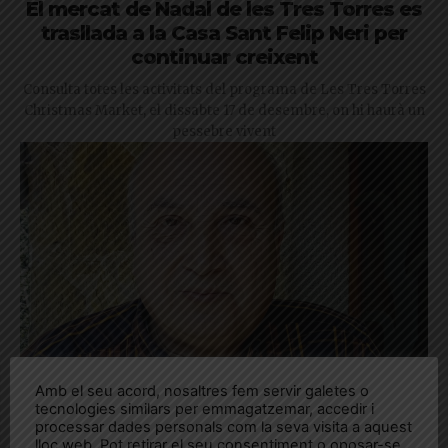
El mercat de Nadal de les Tres Torres es
trasllada a la Casa Sant Felip Neri per
continuar creixent
Consulta totes les activitats del programa de Les Tres Torres
Christmas Market, el dissabte 17 de desembre, on hi haurà un
pessebre vivent
Amb el seu acord, nosaltres fem servir galetes o
tecnologies similars per emmagatzemar, accedir i
processar dades personals com la seva visita a aquest
lloc web. Pot retirar el seu consentiment o oposar-se