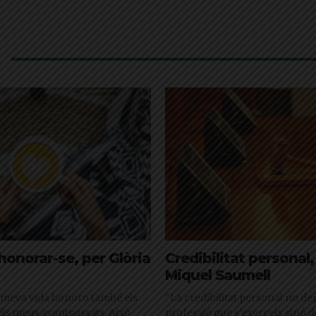
honorar-se, per Glòria
Credibilitat personal,
Miquel Saumell
 meva vida honoro també els
"La credibilitat personal no de
els meus avantpassats. Això
professió que s’exerceix sinó d