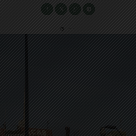
3
min.