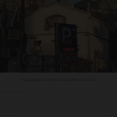
Desallotjament de la Ruïna i el Kubo © Frederic Esteve
1.12.2023 11:18