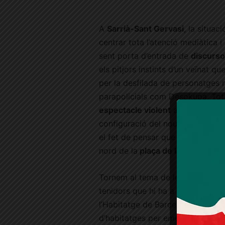
A
Sarrià-Sant Gervasi
, la situac
centrar tota l’atenció mediàtica 
sent porta d’entrada de
discurso
els pitjors instints d’un veïnat qu
per la desfilada de personatges n
parapolicials com Desokupa. Tot 
espectacle violent
al qual estem
configuració del nou Govern a l’E
el fet de pensar que el més greu 
nord de la
plaça de la Bonanova
.
Tornem al tema de les
ocupacio
tenidors que hi ha a Barcelona i 
l’Habitatge de Barcelona, va aten
d’habitatges per emergències soc