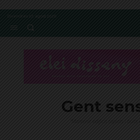
Divendres 07, agost 2026
Gent sens
"Mantenir edificis tapiats i buit