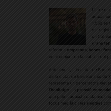
L’altre di
actualmen
1.552
es t
del regist
de Catalu
grans ten
referim a
empreses, bancs i fons
en el conjunt de la ciutat o del pa
Actualment, a la ciutat de Barcel
de la ciutat de Barcelona és de
7
representa un percentatge elevat,
l’habitatge
i la
pressió especula
que patim, aquesta dada ens haur
focus mediàtic i les energies com