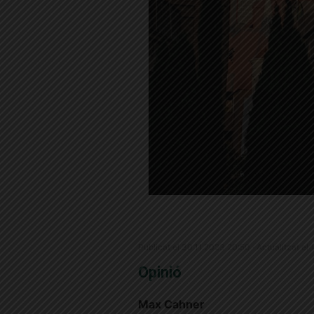
Publicat el 30.11.2023 20:50 · Actualitzat el 
Opinió
Max Cahner