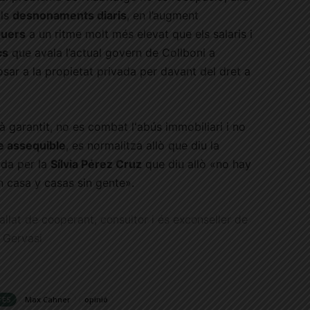
els
desnonaments diaris
, en l’augment
guers
a un ritme molt més elevat que els salaris i
cs
que avala l’actual govern de Collboni a
sar a la propietat privada per davant del dret a
à garantit, no es combat l
‘
abús immobiliari i no
e assequible
, es normalitza allò que diu la
da per la
Sílvia Pérez Cruz
que diu allò «no hay
n casa y casas sin gente».
allat de cooperant, consultor i és exconseller de
 Gervasi
TES
Max Cahner
opinió