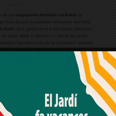
Publicitat
ió de les
ocupacions del Kubo i la Ruïna
va
i política durant la passada campanya electoral,
s d’odi
i fent apel·lacions a les baixes passions i
e va saber estar a l’altura i no deixar-se endur
efastos representants de la ultradreta i entitats
plegat, un assaig general del lamentable
 assistint aquestes setmanes arran de la
stat. Convido a fer una reflexió col·lectiva sobre
que succeeix als nostres barris no es troba al
Amb el seu acord, nosaltres fem servir galetes o
tecnologies similars per emmagatzemar, accedir i
processar dades personals com la seva visita a aquest lloc
web. Pot retirar el seu consentiment o oposar-se al
ns
, els 1.552 habitatges buits propietat de grans
processament de dades basat en interessos legítims en
les 765 famílies que, segons el Consorci de
qualsevol moment fent clic a "Ajustos de cookies" o a la
nostra Política de privacitat en aquest lloc web. Si cliques
dre la mesa de valoració per a l’adjudicació
"acceptar" dones el teu consentiment
ials durant el passat mes d’octubre. I