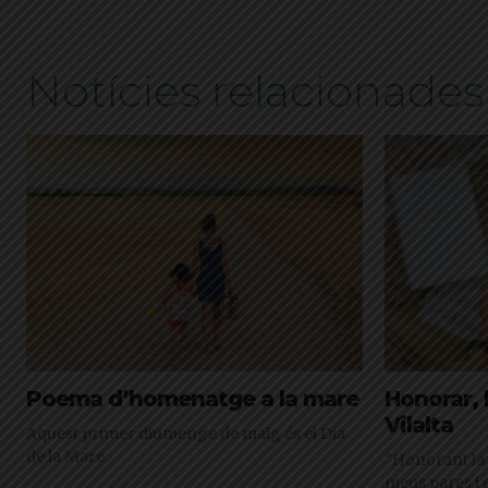
Notícies relacionades
Poema d’homenatge a la mare
Honorar, 
Vilalta
Aquest primer diumenge de maig és el Dia
de la Mare
"Honorant la
meus pares i 