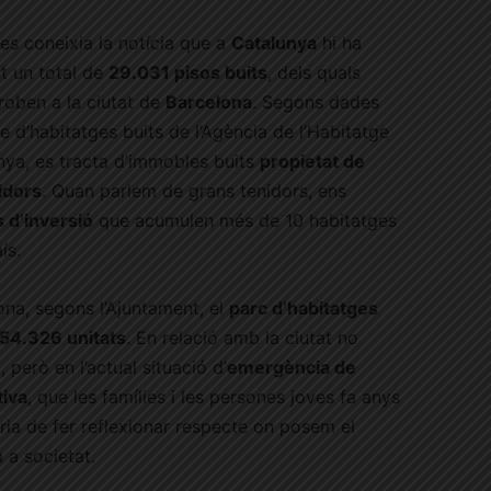
a es coneixia la notícia que a
Catalunya
hi ha
t un total de
29.031 pisos buits
, dels quals
roben a la ciutat de
Barcelona
. Segons dades
re d’habitatges buits de l’Agència de l’Habitatge
nya, es tracta d’immobles buits
propietat de
idors
. Quan parlem de grans tenidors, ens
 d’inversió
que acumulen més de 10 habitatges
ís.
ona, segons l’Ajuntament, el
parc d’habitatges
54.326 unitats
. En relació amb la ciutat no
 però en l’actual situació d’
emergència de
tiva
, que les famílies i les persones joves fa anys
ia de fer reflexionar respecte on posem el
 a societat.