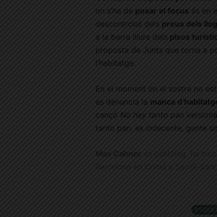
on s’ha de
posar el focus
és en 
descontrolat dels
preus dels llo
a la barra lliure dels
pisos turísti
proposta de Junts que torna a po
l’habitatge.
En el moment on el sostre no est
es denuncia la
manca d’habitatg
cançó
No hay tanto pan
versiona
tanto pan, es indecente, gente si
Max Cahner
és politòleg, ha treb
Barcelona en Comú a Sarrià-Sant
ETIQUE