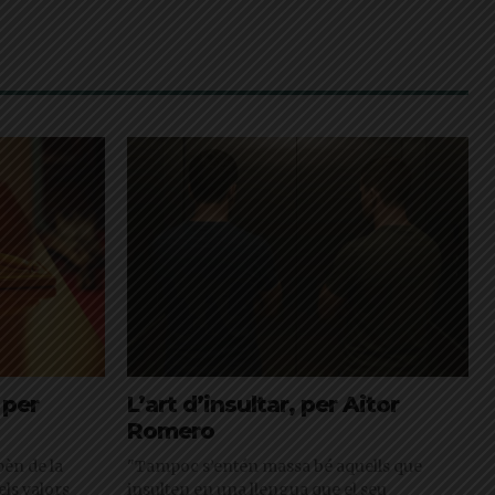
 per
L’art d’insultar, per Aitor
Romero
pèn de la
"Tampoc s’entén massa bé aquells que
els valors
insulten en una llengua que el seu