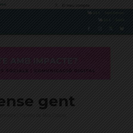
res
El meu compte
C
23.5
Sant Gervasi
C
23.4
Sarrià
sense gent
 permetre", l'opinió de Max Cahner