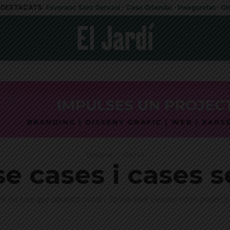
DESTACATS:
Esvoranc Sant Gervasi
·
Casa Orlandai
·
Inseguretat
·
Ob
Destacat
Opinió
e cases i cases 
s és un luxe que aquesta ciutat i Sarrià-Sant Gervasi no es poden