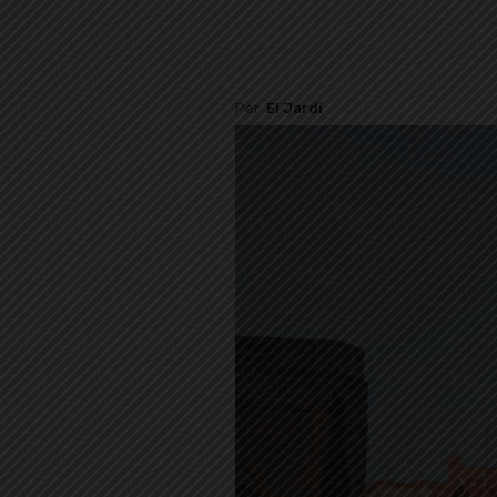
Per
El Jardí