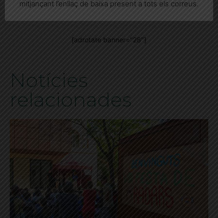
mitjançant l’enllaç de baixa present a tots els correus.
[adrotate banner="28"]
Notícies
relacionades