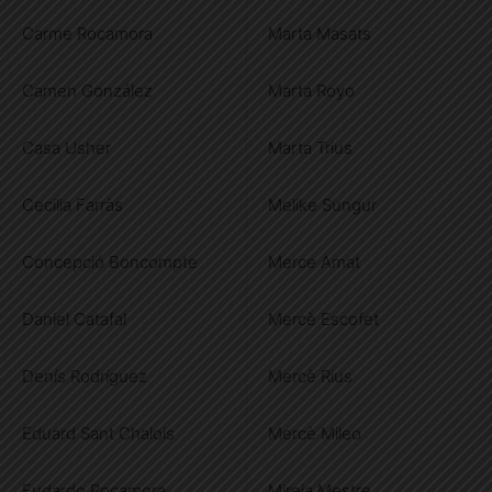
Carme Rocamora
Marta Masats
Camen González
Marta Royo
Casa Usher
Marta Trius
Cecilia Farràs
Melike Sungur
Concepció Boncompte
Merce Amat
Daniel Catafal
Mercè Escofet
Denís Rodríguez
Mercè Rius
Eduard Sant Chalois
Mercè Mileo
Eudardo Rocamora
Mireia Mestre