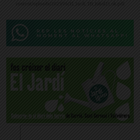
content/uploads/2025/06/El_Jardi_119_Juliol25_ok.pdf
REP LES NOTÍCIES AL
MOMENT AL WHATSAPP!