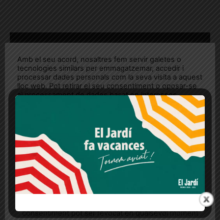
Amb el seu acord, nosaltres fem servir galetes o
tecnologies similars per emmagatzemar, accedir i
processar dades personals com la seva visita a aquest
lloc web. Pot retirar el seu consentiment o oposar-se
al processament de dades basat en interessos
legítims en qualsevol moment fent clic a "Ajustos de
cookies" o a la nostra Política de privacitat en aquest
lloc web. Si cliques "acceptar" dones el teu
consentiment
Més informació
Acceptar
Rebutjar tot
ETIQUETES
bonanova
diari el jardi
gràcies
Quan l’usuari crea un compte al Diari el Jardí, dona el
micromecenatge
Sant Gervasi
sarria
tres torres
seu consentiment explícit per rebre comunicacions
verkami
informatives relacionades amb el servei. Aquest
consentiment pot ser revocat en qualsevol moment