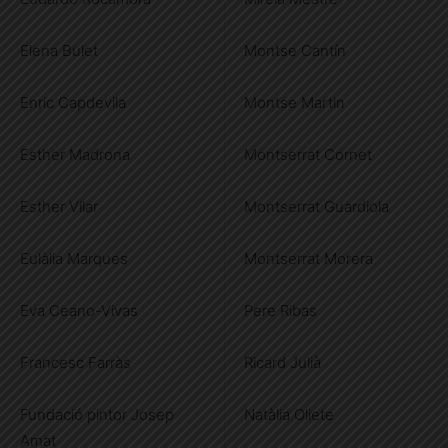
Elena Bulet
Montse Cantín
Enric Capdevila
Montse Martin
Esther Madrona
Montserrat Cornet
Esther Vilar
Montserrat Guardiola
Eulàlia Marques
Montserrat Morera
Eva Ceano-Vivas
Pere Ribas
Francesc Farràs
Ricard Julià
Fundació pintor Josep
Natàlia Oliete
Amat