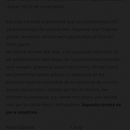
i posar l’opció de subscripció.
Aquesta ha estat la publicació que els col·laboradors d’El
Jardí hem pogut fer aquest mes. Esperem que l’hagueu
gaudit. Nosaltres, ens ho hem passat molt bé fent-la i
tenim ganes
de millorar-la mes rere mes. Una cosa està molt clara. Si
els col·laboradors hem pogut fer aquesta revista ha estat,
com sempre, gràcies al suport del comerç del barri però
per primer cop també gràcies a cadascuna de les
persones que heu participat de la campanya de
verkami
durant aquest estiu. Gràcies per les donacions, per
difondre la campanya, per donar-nos ànims, per felicitar-
nos, per la vostra il·lusió i entusiasme.
Aquesta revista és
per a vosaltres.
Albert Bassols
L’aura