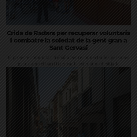
Crida de Radars per recuperar voluntaris
i combatre la soledat de la gent gran a
Sant Gervasi
El projecte comunitari treballa per reconnectar les persones
grans amb el barri i trencar la soledat no desitjada