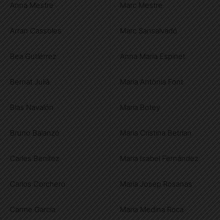
Anna Mestre
Marc Mestre
Arran Cassoles
Marc Sansalvadó
Bea Gutiérrez
Anna Maria Espinet
Bernat Julià
Maria Antònia Font
Blas Navalón
Maria Botey
Bruno Balanzó
Maria Cristina Betrian
Carles Benítez
Maria Isabel Fernández
Carlos Corchero
Maria Josep Rosanas
Carme Garcia
Maria Medina Roca