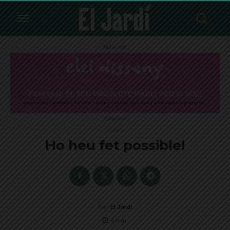
Publicitat
Publicitat
General
Ho heu fet possible!
Per
El Jardí
3
min.