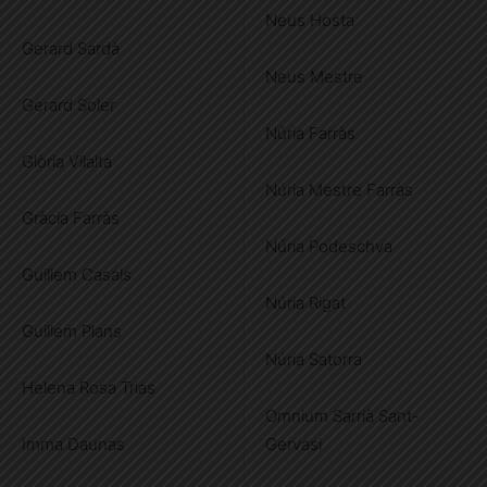
Neus Hosta
Gerard Sardà
Neus Mestre
Gerard Soler
Núria Farràs
Glòria Vilalta
Núria Mestre Farràs
Gràcia Farràs
Núria Podeschva
Guillem Casals
Núria Rigat
Guillem Plans
Núria Satorra
Helena Rosa Trias
Omnium Sarrià Sant-
Imma Daunas
Gervasi