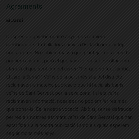
Agraïments
El Jardí
Després de gairebé quatre anys, ens reuníem
col·laboradors, treballadors i amics d’El Jardí per plantejar
nous reptes. No sabíem massa què plantejar-nos i com ho
podríem assumir, però el que vam fer va ser escoltar amb
atenció el que sentíem pel carrer: “Per què no feu, també,
El Jardí a Sarrià?”. Veïns de la part més alta del districte
reclamaven la mateixa publicació que hi havia als barris
veïns de Sant Gervasi, per la seva zona. I si els veïns
reclamaven informació, nosaltres no podíem fer res més
que donar-la. És la nostra vocació. Això sí, sense defraudar
per res els nostres estimats veïns de Sant Gervasi que han
estat fidels a la nostra publicació i amb els quals esperem
seguir molts més anys.