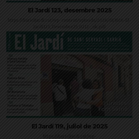
El Jardí 123, desembre 2025
https://diarieljardi.cat/wp-content/uploads/2026/01/1626-El-
Jardi123_Desembre25_0212-_ok.pdf
El Jardí 119, juliol de 2025
https://diarieljardi.cat/wp-