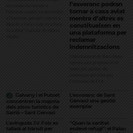
l’esvoranc podran
necessito harmonia a
tornar a casa aviat
l’interior, també en necessito
mentre d’altres es
a l’exterior, perquè com és a
dins és a fora i com és a fora
constitueixen en
és a dins": l'article de Glòria
una plataforma per
Vilalta
reclamar
indemnitzacions
L’Ajuntament de Barcelona
aprova una proposició de
Junts per ajudar els
comerços afectats per
l'esvoranc de l'L9
Galvany i el Putxet
L’esvoranc de Sant
Gervasi: una gestió
concentren la majoria
exemplar
dels pisos turístics de
Sarrià – Sant Gervasi
L’avinguda J.V. Foix es
“Quan la sanitat
tallarà al trànsit per
esdevé refugi”: el Palau