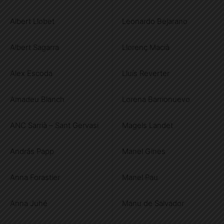
Albert Llobet
Leonardo Bejarano
Albert Sagarra
Llorenç Macià
Alex Escoda
Lluís Reverter
Amadeu Blanch
Lorena Barrionuevo
ANC Sarrià – Sant Gervasi
Magels Landet
András Papp
Manel Gines
Anna Forastier
Manel Pau
Anna Juhé
Manu de Salvador