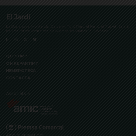
El Jardí
La Bonanova, Monterols, Galvany, Turó Parc, el Farró, el Putxet, Sarrià,
les Tres Torres, Pedralbes, Vallvidrera, les Planes i el Tibidabo
QUI SOM?
ON REPARTIM?
HEMEROTECA
CONTACTA
Associats a:
Amb el suport de: