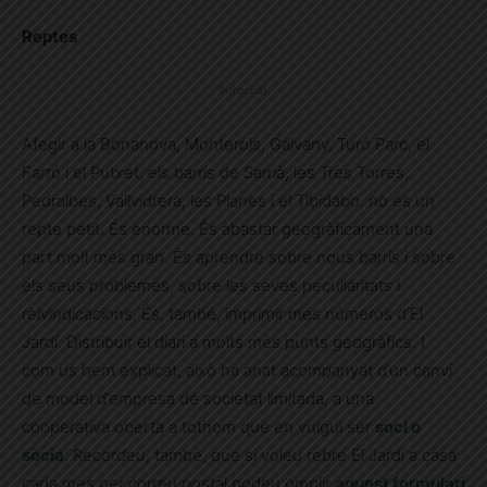
Reptes
Publicitat
Afegir a la Bonanova, Monterols, Galvany, Turó Parc, el
Farró i el Putxet, els barris de Sarrià, les Tres Torres,
Pedralbes, Vallvidrera, les Planes i el Tibidabo, no és un
repte petit. És enorme. És abastar geogràficament una
part molt més gran. És aprendre sobre nous barris i sobre
els seus problemes, sobre les seves peculiaritats i
reivindicacions. És, també, imprimir més números d’El
Jardí. Distribuir el diari a molts més punts geogràfics. I
com us hem explicat, això ha anat acompanyat d’un canvi
de model d’empresa de societat limitada, a una
cooperativa oberta a tothom que en vulgui ser
soci o
sòcia
. Recordeu, també, que si voleu rebre El Jardí a casa
cada mes per correu postal podeu omplir
aquest formulari