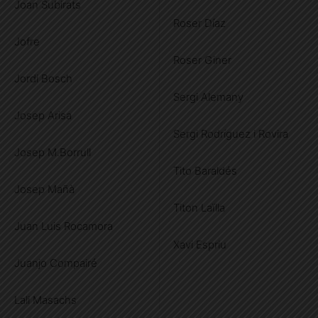
Joan Subirats
Roser Díaz
Jofre
Roser Giner
Jordi Bosch
Sergi Alemany
Josep Arisa
Sergi Rodríguez i Rovira
Josep M.Borrull
Tito Baraldés
Josep Mañà
Titon Laïlla
Juan Luis Rocamora
Xavi Espriu
Juanjo Compairé
Lali Masachs