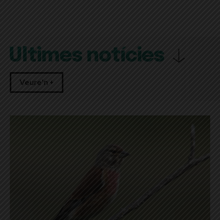
Últimes notícies
Veure'n +