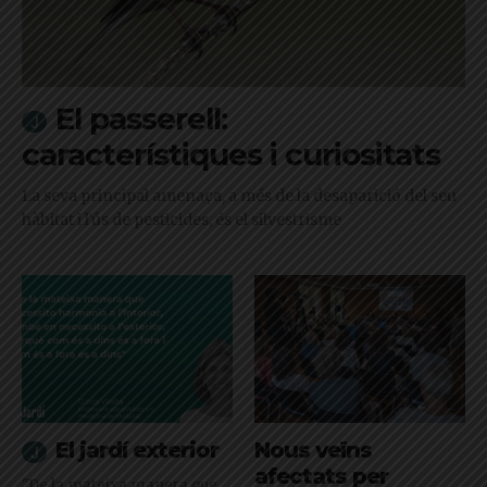
El passerell:
característiques i curiositats
La seva principal amenaça, a més de la desaparició del seu
hàbitat i l'ús de pesticides, és el silvestrisme
El jardí exterior
Nous veïns
afectats per
"De la mateixa manera que