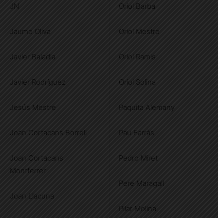
JN
Oriol Barba
Jaume Oliva
Oriol Mestre
Javier Baladia
Oriol Ramis
Javier Rodríguez
Oriol Solina
Jesús Mestre
Paquita Alemany
Joan Cortacans Borrell
Pau Farràs
Joan Cortacans
Pedro Miret
Montferrer
Pere Maragall
Joan Llacuna
Pilar Molina