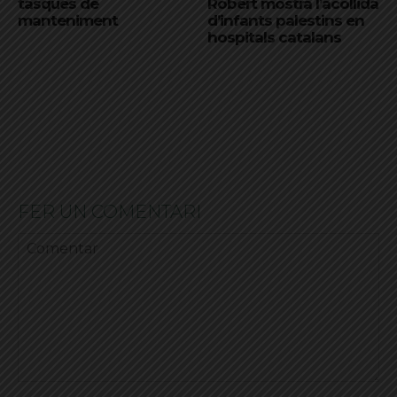
tasques de
Robert mostra l’acollida
manteniment
d’infants palestins en
hospitals catalans
FER UN COMENTARI
Comentar