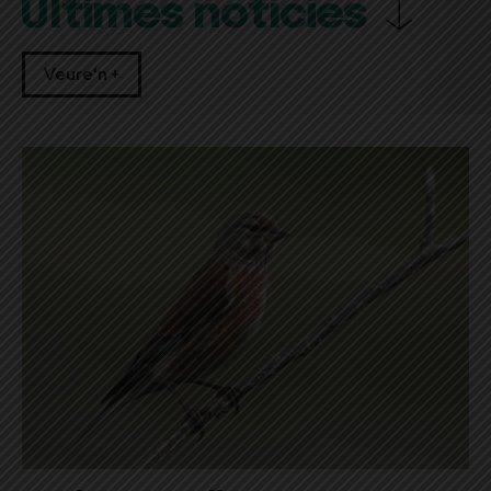
Últimes notícies
Veure'n +