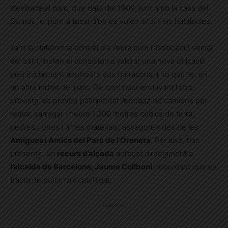
d’entrada al parc, que data del 1909, junt amb la casa del
Guarda, el punt a tocar d’on es volen situar els habitacles.
Tant la plataforma contrària a l’obra com l’associació veïnal
del barri, insten el consistori a valorar una nova ubicació
pels inicialment anunciats dos barracons, i no quatre, en
un altre indret del parc. De continuar endavant l’obra
prevista, es preveu pavimentar l’entrada de camions per
retirar, carregar i treure 1.000 metres cúbics de terra,
pedres, runes i altres materials, asseguren des de les
Amigues i Amics del Parc de l’Oreneta
. Per això, han
presentat un
recurs d’alçada
adreçat directament a
l’alcalde de Barcelona, Jaume Collboni
, recordant que es
tracta de patrimoni catalogat.
Publicitat