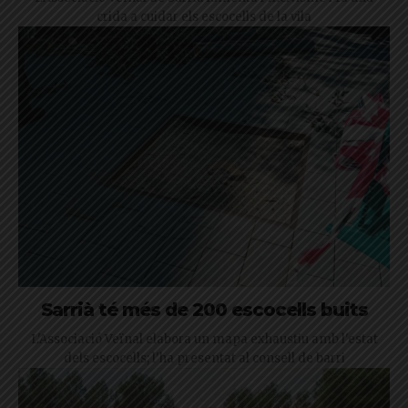
crida a cuidar els escocells de la vila
Sarrià té més de 200 escocells buits
L'Associació Veïnal elabora un mapa exhaustiu amb l'estat
dels escocells; l'ha presentat al consell de barri