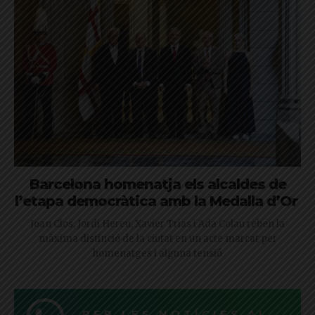
Barcelona homenatja els alcaldes de
l’etapa democràtica amb la Medalla d’Or
Joan Clos, Jordi Hereu, Xavier Trias i Ada Colau reben la
màxima distinció de la ciutat en un acte marcat per
homenatges i alguna tensió
REP LES NOTÍCIES AL