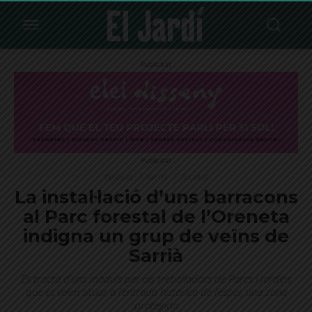
Publicitat
Publicitat
Destacat
Sarrià
Societat
La instal·lació d’uns barracons
al Parc forestal de l’Oreneta
indigna un grup de veïns de
Sarrià
Es tracta d’uns mòduls per als treballadors de Parcs i Jardins
que es volen situar a l’entrada històrica de l’espai, una zona
protegida