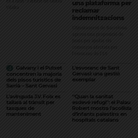
és a dins": l'article de Glòria
una plataforma per
Vilalta
reclamar
indemnitzacions
L’Ajuntament de Barcelona
aprova una proposició de
Junts per ajudar els
comerços afectats per
l'esvoranc de l'L9
Galvany i el Putxet
L’esvoranc de Sant
Gervasi: una gestió
concentren la majoria
exemplar
dels pisos turístics de
Sarrià – Sant Gervasi
L’avinguda J.V. Foix es
“Quan la sanitat
tallarà al trànsit per
esdevé refugi”: el Palau
tasques de
Robert mostra l’acollida
manteniment
d’infants palestins en
hospitals catalans