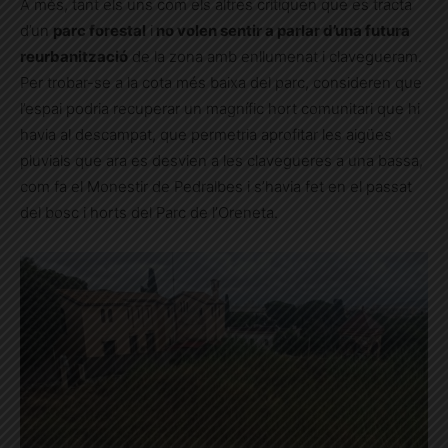
A més, tant els uns com els altres critiquen que es tracta
d’un
parc forestal
i
no volen sentir a parlar d’una futura
reurbanització
de la zona amb enllumenat i clavegueram.
Per trobar-se a la cota més baixa del parc, consideren que
l’espai podria recuperar un magnífic hort comunitari que hi
havia al descampat, que permetria aprofitar les aigües
pluvials que ara es desvien a les clavegueres a una bassa,
com fa el Monestir de Pedralbes i s’havia fet en el passat
del bosc i horts del Parc de l’Oreneta.