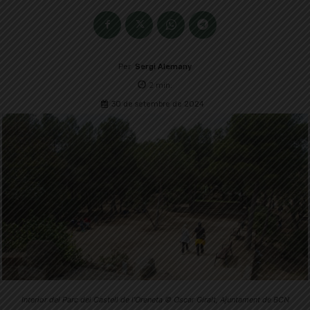
Per
Sergi Alemany
2
min.
30 de setembre de 2024
Interior del Parc del Castell de l'Oreneta © Oscar Giralt, Ajuntament de BCN