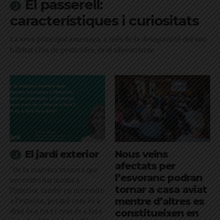
El passerell:
característiques i curiositats
La seva principal amenaça, a més de la desaparició del seu
hàbitat i l'ús de pesticides, és el silvestrisme
El jardí exterior
Nous veïns
afectats per
"De la mateixa manera que
l’esvoranc podran
necessito harmonia a
tornar a casa aviat
l’interior, també en necessito
mentre d’altres es
a l’exterior, perquè com és a
dins és a fora i com és a fora
constitueixen en