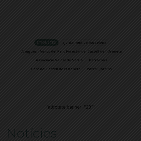
ETIQUETES
ajuntament de barcelona
Amigues i Amics del Parc Forestal del Castell de l'Oreneta
Associació Veïnal de Sarrià
Barracons
Parc del Castell de l'Oreneta
Parcs i Jardins
[adrotate banner="28"]
Notícies