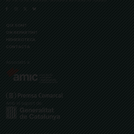
les Tres Torres, Pedralbes, Vallvidrera, les Planes i el Tibidabo
QUI SOM?
ON REPARTIM?
HEMEROTECA
CONTACTA
Associats a:
Amb el suport de: