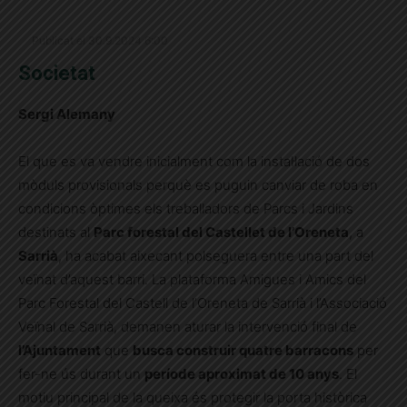
Publicat el 30.9.2024 6:00
Societat
Sergi Alemany
El que es va vendre inicialment com la instal·lació de dos
mòduls provisionals perquè es puguin canviar de roba en
condicions òptimes els treballadors de Parcs i Jardins
destinats al
Parc forestal del Castellet de l’Oreneta
, a
Sarrià
, ha acabat aixecant polseguera entre una part del
veïnat d’aquest barri. La plataforma Amigues i Amics del
Parc Forestal del Castell de l’Oreneta de Sarrià i l’Associació
Veïnal de Sarrià, demanen aturar la intervenció final de
l’Ajuntament
que
busca construir quatre barracons
per
fer-ne ús durant un
període aproximat de 10 anys
. El
motiu principal de la queixa és protegir la porta històrica