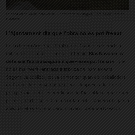
La zona on es volen instal·lar els 4 barracons © Amigues i Amics del Parc de
l’Oreneta
L’Ajuntament diu que l’obra no es pot frenar
En la darrera Audiència Pública del Districte celebrada a
mitjan de setembre, el conseller tècnic,
Blas Navalón, va
defensar l’obra assegurant que «no es pot frenar»
i que
no es malmetrà
l’entrada històrica
del parc forestal.
Segons va explicar, tot va començar quan els treballadors
de Parcs i Jardins van adreçar-se a Inspecció de Treball
per queixar-se de les condicons de l’actual local que tenen
per resguardar-se. «Com a Ajuntament, estàvem obligats a
adequar el local o ens denunciaven», defensa Navalón.