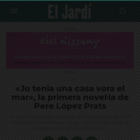
Publicitat
Publicitat
Cultura
«Jo tenia una casa vora el
mar», la primera novel·la de
Pere López Prats
Un volum de bon llegir que agafa ben aviat el lector, situant-lo
en uns barris ben diferents i en part tòpics de Barcelona: els
dolents són de Sarrià - Sant Gervasi