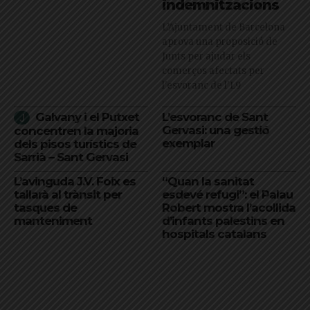
indemnitzacions
L’Ajuntament de Barcelona
aprova una proposició de
Junts per ajudar els
comerços afectats per
l'esvoranc de l'L9
Galvany i el Putxet
L’esvoranc de Sant
Gervasi: una gestió
concentren la majoria
exemplar
dels pisos turístics de
Sarrià – Sant Gervasi
L’avinguda J.V. Foix es
“Quan la sanitat
tallarà al trànsit per
esdevé refugi”: el Palau
tasques de
Robert mostra l’acollida
manteniment
d’infants palestins en
hospitals catalans