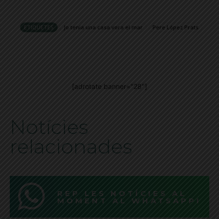
ETIQUETES
Jo tenia una casa vora el mar
Pere López Prats
[adrotate banner="28"]
Notícies
relacionades
REP LES NOTÍCIES AL
MOMENT AL WHATSAPP!