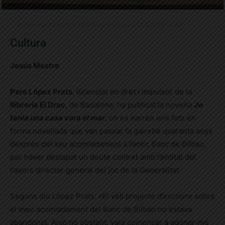
Publicat el 12.5.2026 14:35 · Actualitzat el 12.5.2026 14:35
Cultura
Jesús Mestre
Pere López Prats
, llicenciat en dret i impulsor de la
llibreria El Drac
, de Badalona, ha publicat la novel·la
Jo
tenia una casa vora el mar
, on es narren uns fets en
forma novel·lada que van passar fa gairebé quaranta anys
després del seu acomiadament a l’antic Banc de Bilbao,
per haver destapat un deute contret amb l’entitat del
llavors director general del joc de la Generalitat.
Segons diu López Prats: «El vell projecte d’escriure sobre
el meu acomiadament del Banc de Bilbao no estava
abandonat. Això no obstant, vaig començar a adonar-me