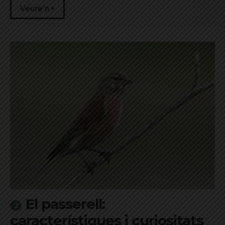
Veure'n +
El passerell:
característiques i curiositats