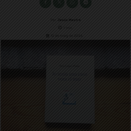
Per
Jesús Mestre
1
min.
12 de maig de 2026