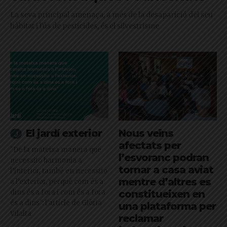
La seva principal amenaça, a més de la desaparició del seu
hàbitat i l'ús de pesticides, és el silvestrisme
El jardí exterior
Nous veïns
afectats per
"De la mateixa manera que
l’esvoranc podran
necessito harmonia a
tornar a casa aviat
l’interior, també en necessito
mentre d’altres es
a l’exterior, perquè com és a
dins és a fora i com és a fora
constitueixen en
és a dins": l'article de Glòria
una plataforma per
Vilalta
reclamar