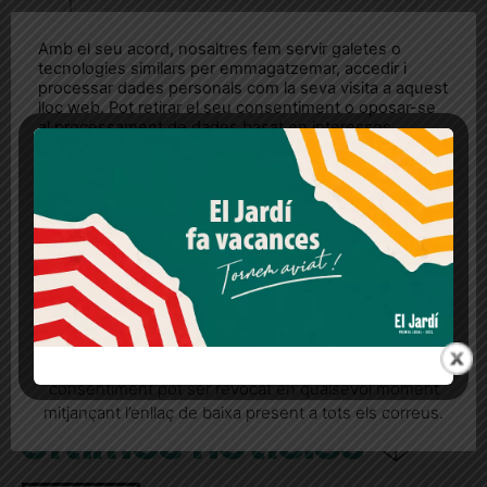
Amb el seu acord, nosaltres fem servir galetes o
tecnologies similars per emmagatzemar, accedir i
processar dades personals com la seva visita a aquest
lloc web. Pot retirar el seu consentiment o oposar-se
al processament de dades basat en interessos
legítims en qualsevol moment fent clic a "Ajustos de
cookies" o a la nostra Política de privacitat en aquest
lloc web. Si cliques "acceptar" dones el teu
consentiment
Més informació
Acceptar
Rebutjar tot
Quan l’usuari crea un compte al Diari el Jardí, dona el
seu consentiment explícit per rebre comunicacions
informatives relacionades amb el servei. Aquest
consentiment pot ser revocat en qualsevol moment
mitjançant l’enllaç de baixa present a tots els correus.
Últimes notícies