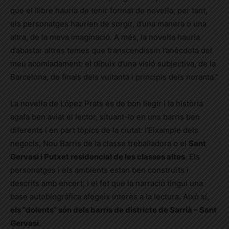
que el llibre hauria de tenir format de novel·la; per tant,
els personatges haurien de sorgir, d’una manera o una
altra, de la meva imaginació. A més, la novel·la hauria
d’abastar altres temes que transcendissin l’anècdota del
meu acomiadament: el dibuix d’una visió subjectiva, de la
Barcelona, de finals dels vuitanta i principis dels noranta.”
La novel·la de López Prats és de bon llegir i la història
agafa ben aviat el lector, situant-lo en uns barris ben
diferents i en part tòpics de la ciutat: l’Eixample dels
negocis, Nou Barris de la classe treballadora o el
Sant
Gervasi i Putxet residencial de les classes altes
. Els
personatges i els ambients estan ben construïts i
descrits amb encert, i el fet que la narració tingui una
base autobiogràfica afegeix interès a la lectura. Això sí,
els “dolents” són dels barris de districte de Sarrià – Sant
Gervasi
.