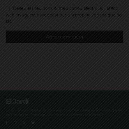
Deseu el meu nom, el meu correu electrònic i el lloc
web en aquest navegador per a la propera vegada que ho
faci.
El Jardí
La Bonanova, Monterols, Galvany, Turó Parc, el Farró, el Putxet, Sarrià,
les Tres Torres, Pedralbes, Vallvidrera, les Planes i el Tibidabo