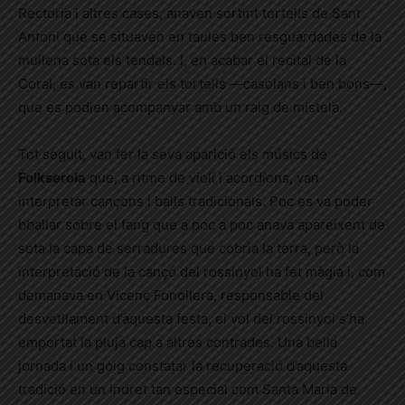
Rectoria i altres cases, anaven sortint tortells de Sant
Antoni que se situaven en taules ben resguardades de la
mullena sota els tendals. I, en acabar el recital de la
Coral, es van repartir els tortells —casolans i ben bons—,
que es podien acompanyar amb un raig de mistela.
Tot seguit, van fer la seva aparició els músics de
Folkserola
que, a ritme de violí i acordions, van
interpretar cançons i balls tradicionals. Poc es va poder
bballar sobre el fang que a poc a poc anava apareixent de
sota la capa de serradures que cobria la terra, però la
interpretació de la cançó del rossinyol ha fet màgia i, com
demanava en Vicenç Fonollera, responsable del
desvetllament d’aquesta festa, el vol del rossinyol s’ha
emportat la pluja cap a altres contrades. Una bella
jornada i un goig constatar la recuperació d’aquesta
tradició en un indret tan especial com Santa Maria de