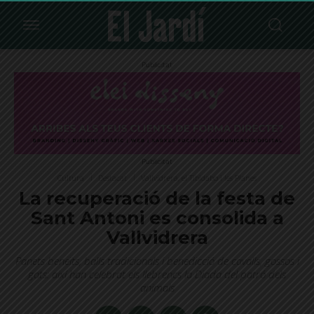
Publicitat
Publicitat
Cultura
Destacat
Vallvidrera, el Tibidabo i les Planes
La recuperació de la festa de
Sant Antoni es consolida a
Vallvidrera
Panets beneïts, balls tradicionals i benedicció de cavalls, gossos i
gats: així han celebrat els llebrencs la Diada del patró dels
animals