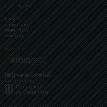
QUI SOM?
ON REPARTIM?
HEMEROTECA
CONTACTA
Associats a:
Amb el suport de:
© Premsa Local El Jardí SCCL 2025