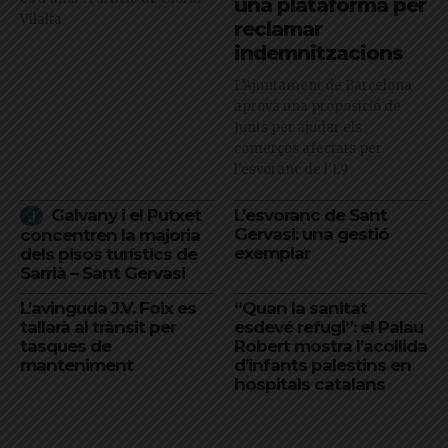
una plataforma per
Vilalta
reclamar
indemnitzacions
L’Ajuntament de Barcelona
aprova una proposició de
Junts per ajudar els
comerços afectats per
l'esvoranc de l'L9
Galvany i el Putxet
L’esvoranc de Sant
Gervasi: una gestió
concentren la majoria
exemplar
dels pisos turístics de
Sarrià – Sant Gervasi
L’avinguda J.V. Foix es
“Quan la sanitat
tallarà al trànsit per
esdevé refugi”: el Palau
tasques de
Robert mostra l’acollida
manteniment
d’infants palestins en
hospitals catalans