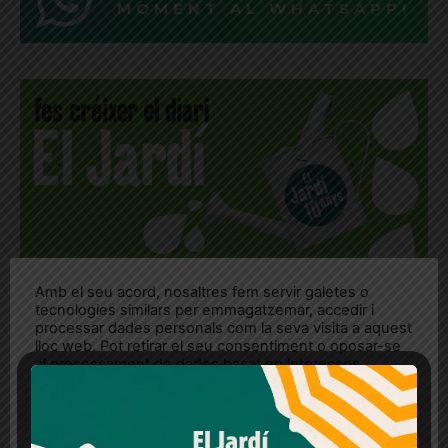
MOMENT AL WHATSAPP!
Amb el seu acord, nosaltres fem servir galetes o
tecnologies similars per emmagatzemar, accedir i
processar dades personals com la seva visita a aquest
lloc web. Pot retirar el seu consentiment o oposar-se
al processament de dades basat en interessos
legítims en qualsevol moment fent clic a "Ajustos de
cookies" o a la nostra Política de privacitat en aquest
lloc web. Si cliques "acceptar" dones el teu
consentiment