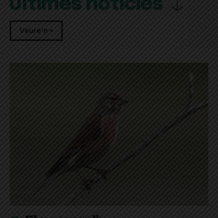
Últimes notícies
Veure'n +