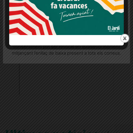
Més informació
Acceptar
Rebutjar tot
Quan l’usuari crea un compte al Diari el Jardí, dona el
seu consentiment explícit per rebre comunicacions
informatives relacionades amb el servei. Aquest
consentiment pot ser revocat en qualsevol moment
mitjançant l’enllaç de baixa present a tots els correus.