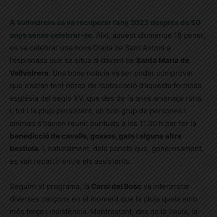
A Vallvidrera es va recuperar l’any 2023 després de 50
anys sense celebrar-se
. Així, aquest diumenge 18 gener,
es va celebrar una nova Diada de Sant Antoni a
l’esplanada que se situa al davant de
Santa Maria de
Vallvidrera
. Una bona notícia va ser poder comprovar
que s’estan fent obres de restauració d’aquesta formosa
església del segle XV, que des de fa anys amenaça runa.
I, tot i la pluja persistent, un bon grup de persones i
animals s’havien reunit puntuals a les 11.30 h per fer la
benedicció de cavalls, gossos, gats i alguna altra
bestiola
. I, naturalment, dels panets que, generosament,
es van repartir entre els assistents.
Seguint el programa, la
Coral del Bosc
va interpretar
diverses cançons en el moment que la pluja queia amb
més força i insistència. Mentrestant, des de la Teula, la