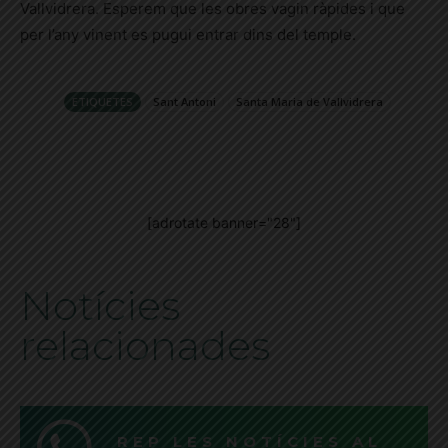
Vallvidrera. Esperem que les obres vagin ràpides i que
per l’any vinent es pugui entrar dins del temple.
ETIQUETES
Sant Antoni
Santa Maria de Vallvidrera
[adrotate banner="28"]
Notícies
relacionades
REP LES NOTÍCIES AL