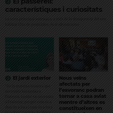
El passerell:
característiques i curiositats
La seva principal amenaça, a més de la desaparició del seu
hàbitat i l'ús de pesticides, és el silvestrisme
El jardí exterior
Nous veïns
afectats per
"De la mateixa manera que
l’esvoranc podran
necessito harmonia a
tornar a casa aviat
l’interior, també en necessito
mentre d’altres es
a l’exterior, perquè com és a
dins és a fora i com és a fora
constitueixen en
és a dins": l'article de Glòria