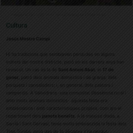
Publicat el 19.1.2026 14:41 · Actualitzat el 19.1.2026 14:45
Cultura
Jesús Mestre Campi
Hi ha tradicions que semblaven perdudes en alguns
indrets del nostre districte, però en els darrers anys han
reviscut. Un cas és la de
Sant Antoni Abat
, el
17 de
gener
, patró dels animals domèstics i de granja; dels
porquets i cansaladers; i, en general, dels pastors i
camperols. A Vallvidrera -una comunitat d’essència rural i
amb molts animals domèstics- aquesta festa era
emblemàtica i amb característiques pròpies, com ara el
repartiment dels
panets beneïts
. A la mateixa diada, a
Sarrià i Sant Gervasi, tenia molta embranzida la festa dels
Tres Tombs, però des de fa dècades s’ha perdut.