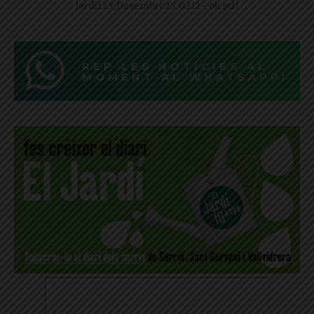
Jardi123_Desembre25_0212-_ok.pdf
REP LES NOTÍCIES AL
MOMENT AL WHATSAPP!