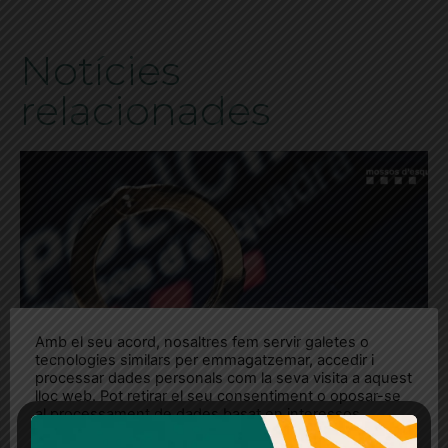
Notícies
relacionades
Amb el seu acord, nosaltres fem servir galetes o
tecnologies similars per emmagatzemar, accedir i
processar dades personals com la seva visita a aquest
lloc web. Pot retirar el seu consentiment o oposar-se
al processament de dades basat en interessos
legítims en qualsevol moment fent clic a "Ajustos de