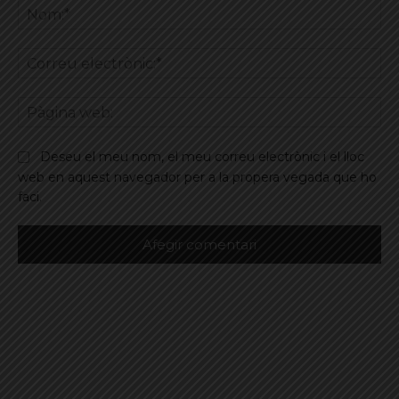
No
Co
ele
Pà
we
Deseu el meu nom, el meu correu electrònic i el lloc
web en aquest navegador per a la propera vegada que ho
faci.