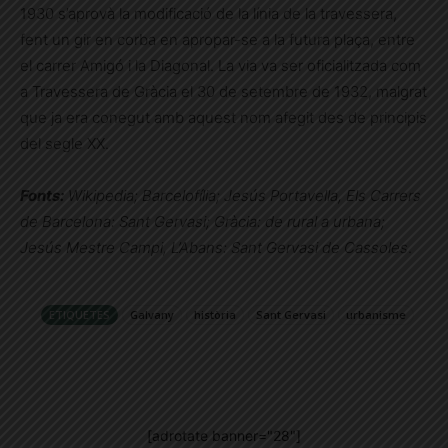
1930 s’aprovà la modificació de la línia de la travessera,
fent un gir en corba en apropar-se a la futura plaça, entre
el carrer Amigó i la Diagonal. La via va ser oficialitzada com
a Travessera de Gràcia el 30 de setembre de 1932, malgrat
que ja era conegut amb aquest nom afegit des de principis
del segle XX.
Fonts:
Wikipedia; Barcelofília; Jesús Portavella, Els Carrers
de Barcelona: Sant Gervasi; Gràcia: de rural a urbana;
Jesús Mestre Campi, L’Abans: Sant Gervasi de Cassoles
.
ETIQUETES
Galvany
història
Sant Gervasi
urbanisme
[adrotate banner="28"]