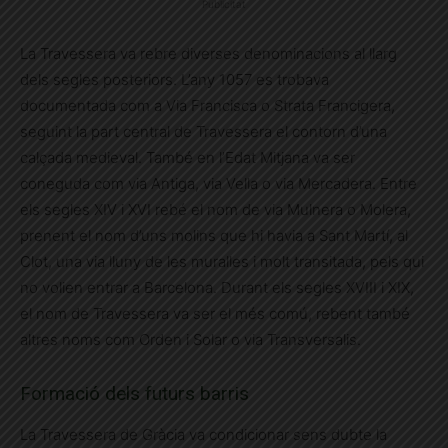
Publicitat
La Travessera va rebre diverses denominacions al llarg
dels segles posteriors. L’any 1057 es trobava
documentada com a Via Francisca o Strata Francigera,
seguint la part central de Travessera el contorn d’una
calçada medieval. També en l’Edat Mitjana va ser
coneguda com via Antiga, via Vella o via Mercadera. Entre
els segles XIV i XVI rebé el nom de via Mulnera o Molera,
prenent el nom d’uns molins que hi havia a Sant Martí, al
Clot, una via lluny de les muralles i molt transitada, pels qui
no volien entrar a Barcelona. Durant els segles XVIII i XIX,
el nom de Travessera va ser el més comú, rebent també
altres noms com Orden i Solar o via Transversalis.
Formació dels futurs barris
La Travessera de Gràcia va condicionar sens dubte la