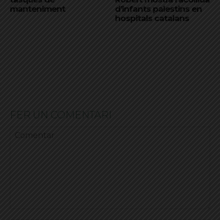
manteniment
d’infants palestins en
hospitals catalans
FER UN COMENTARI
Comentar