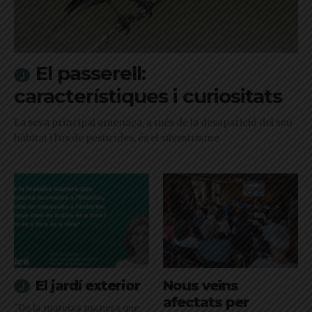
El passerell:
característiques i curiositats
La seva principal amenaça, a més de la desaparició del seu
hàbitat i l'ús de pesticides, és el silvestrisme
El jardí exterior
Nous veïns
afectats per
"De la mateixa manera que