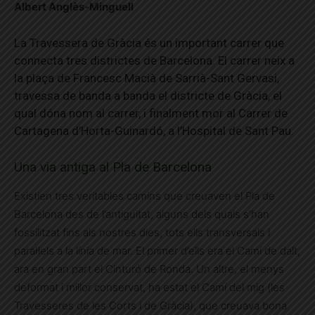
Albert Anglès-Minguell
La Travessera de Gràcia és un important carrer que
connecta tres districtes de Barcelona. El carrer neix a
la plaça de Francesc Macià de Sarrià-Sant Gervasi,
travessa de banda a banda el districte de Gràcia, el
qual dóna nom al carrer, i finalment mor al Carrer de
Cartagena d’Horta-Guinardó, a l’Hospital de Sant Pau.
Una via antiga al Pla de Barcelona
Existien tres veritables camins que creuaven el Pla de
Barcelona des de l’antiguitat, alguns dels quals s’han
fossilitzat fins als nostres dies, tots ells transversals i
paral·lels a la línia de mar. El primer d’ells era el Camí de dalt,
ara en gran part el Cinturó de Ronda. Un altre, el menys
deformat i millor conservat, ha estat el Camí del mig (les
Travesseres de les Corts i de Gràcia), que creuava bona