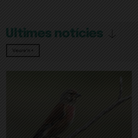
Últimes notícies
Veure'n +