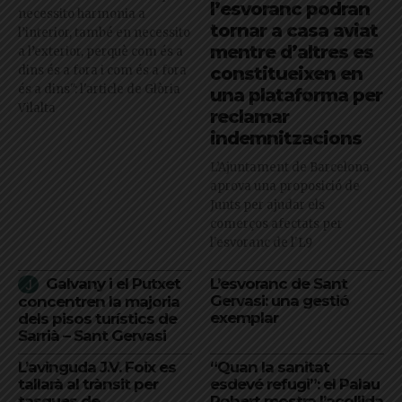
l’esvoranc podran
necessito harmonia a
tornar a casa aviat
l’interior, també en necessito
mentre d’altres es
a l’exterior, perquè com és a
dins és a fora i com és a fora
constitueixen en
és a dins": l'article de Glòria
una plataforma per
Vilalta
reclamar
indemnitzacions
L’Ajuntament de Barcelona
aprova una proposició de
Junts per ajudar els
comerços afectats per
l'esvoranc de l'L9
Galvany i el Putxet
L’esvoranc de Sant
Gervasi: una gestió
concentren la majoria
exemplar
dels pisos turístics de
Sarrià – Sant Gervasi
L’avinguda J.V. Foix es
“Quan la sanitat
tallarà al trànsit per
esdevé refugi”: el Palau
tasques de
Robert mostra l’acollida