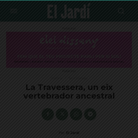
Publicitat
Publicitat
Història
Sant Gervasi
La Travessera, un eix
vertebrador ancestral
Per
El Jardí