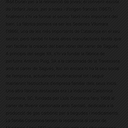
l’Asil Duran per a la reinserció de joves; el convent-escola
de l’Infant Jesús, per a noies i d’origen francès (1867); i
finalment s’hi va formar el sector fabril més important del
barri. La fàbrica pionera va ser les Sederies Vilumara
(1866), una de les més importants de Catalunya en el seu
sector, però també hi havia altres manufactures tèxtils que
van facilitar la creació del barri obrer del carrer de Sagués.
A principis del segle XX, s’hi va fundar la fàbrica de
perfums Antonio Puig, SA a la cantonada de la Travessera
amb el carrer de Sagués, lloc on encara hi ha la seu social
de l’empresa, actualment multinacional tot i seguir
mantenint l’estructura d’empresa familiar dels seus inicis.
Una altra fàbrica destacada era La Industrial Carbónica
Coromina, SC, fundada per Lluís Coromina l’any 1908 al
carrer de l’Avenir cantonada amb Santaló, dedicada a la
producció de gas carbònic per a begudes i medicaments.
La família Coromina tenien la residència al carrer de
Muntaner. L’any 1911 es van unir amb una altra empresa