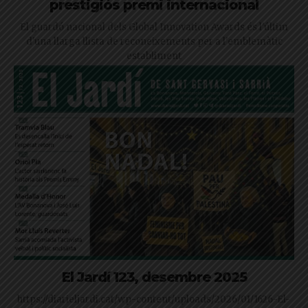
prestigiós premi internacional
El guardó nacional dels Global Innovation Awards és l'últim
d'una llarga llista de reconeixements per a l'emblemàtic
establiment
El Jardí 123, desembre 2025
https://diarieljardi.cat/wp-content/uploads/2026/01/1626-El-