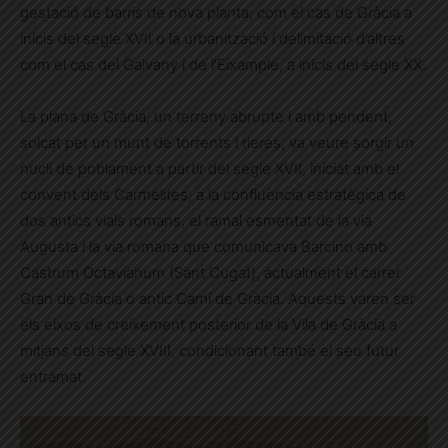
gestació de barris de nova planta, com el cas de Gràcia a
inicis del segle XVII o la urbanització i delimitació d’altres
com el cas del Galvany i de l’Eixample, a inicis del segle XX.
La plana de Gràcia, un terreny abrupte i amb pendent,
solcat per un munt de torrents i rieres, va veure sorgir un
nucli de poblament a partir del segle XVII, iniciat amb el
convent dels Carmelites, a la confluència estratègica de
dos antics vials romans, el ramal esmentat de la via
Augusta i la via romana que comunicava Barcino amb
Castrum Octavianum (Sant Cugat), actualment el carrer
Gran de Gràcia o antic Camí de Gràcia. Aquests varen ser
els eixos de creixement posterior de la Vila de Gràcia a
mitjans del segle XVIII, condicionant també el seu futur
entramat.