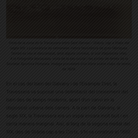
Vista de la zona de la Travassera entre Sant Gervasi i Gràcia, cap a finals del
segle XIX. La presència de xemeneies indica l’existència de gran fàbriques.
També es veu el descampat, amb alguns conreus, al sud d’aquestes viles.
A la fotografia destacada, vista de la seu social i les pistes de tennis de la
Societat Sportiva Pompeia. Imatge procedent d’un llibre sobre clubs de tennis,
de 1928.
En el cas del barri del Galvany i de l’Eixample Dret, la
Travessera va suposar una delimitació del creixement del
barri des de temps moderns, apart d’un canvi en la
disposició urbana dels carrers. A la part de Galvany, al
segle XIX, la Travessera era un espai encara molt buit i en
certa manera marginal. Així, al llarg de la segona meitat del
XIX, des de Gràcia cap a les Corts, s’hi va construir el 1890