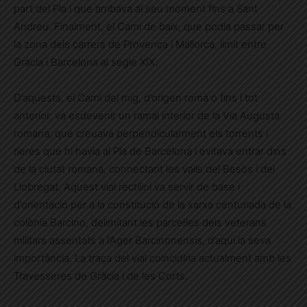
part del Pla i que arribava al seu moment fins a Sant
Andreu. Finalment, el Camí de baix, que podia passar per
la zona dels carrers de Provença i Mallorca, límit entre
Gràcia i Barcelona al segle XIX.
D’aquests, el Camí del mig, d’origen romà o fins i tot
anterior, va esdevenir un ramal interior de la Via Augusta
romana, que creuava perpendicularment els torrents i
rieres que hi havia al Pla de Barcelona i evitava entrar dins
de la ciutat romana, connectant les valls del Besòs i del
Llobregat. Aquest vial rectilini va servir de base i
d’orientació per a la constitució de la xarxa centuriada de la
colònia Barcino, delimitant les parcel·les dels veterans
militars assentats a l’Ager Barcinonensis, d’aquí la seva
importància. La traça del vial coincidiria actualment amb les
Travesseres de Gràcia i de les Corts.