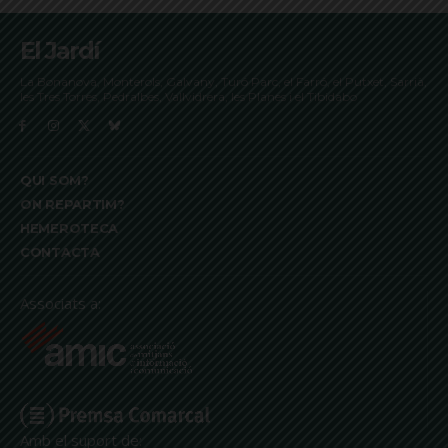
El Jardí
La Bonanova, Monterols, Galvany, Turó Parc, el Farró, el Putxet, Sarrià,
les Tres Torres, Pedralbes, Vallvidrera, les Planes i el Tibidabo
QUI SOM?
ON REPARTIM?
HEMEROTECA
CONTACTA
Associats a:
Amb el suport de: