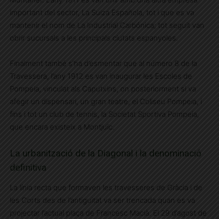
important del sector, La Suiza Española, tot i que es va
mantenir el nom de La Industrial Carbónica; tot seguit van
obrir sucursals a les principals ciutats espanyoles.
Finalment també s’ha d’esmentar que al número 8 de la
Travessera, l’any 1912 es van inaugurar les Escoles de
Pompeia, vinculat als Caputxins, on posteriorment si va
afegir un dispensari, un gran teatre, el Coliseu Pompeia, i
fins i tot un club de tennis, la Societat Sportiva Pompeia,
que encara existeix a Montjuïc.
La urbanització de la Diagonal i la denominació
definitiva
La línia recta que formaven les travesseres de Gràcia i de
les Corts des de l’antiguitat va ser trencada quan es va
projectar l’actual plaça de Francesc Macià. El 29 d’agost de