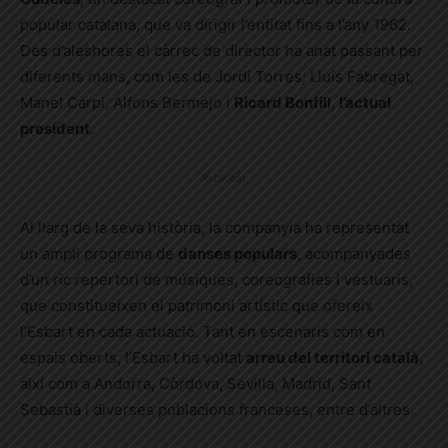
popular catalana, que va dirigir l’entitat fins a l’any 1962.
Des d’aleshores el càrrec de director ha anat passant per
diferents mans, com les de Jordi Torres, Lluís Fabregat,
Manel Carpi, Alfons Bermejo i
Ricard Bonfill
,
l’actual
president
.
Publicitat
Al llarg de la seva història, la companyia ha representat
un ampli programa de
danses populars
, acompanyades
d’un ric repertori de músiques, coreografies i vestuaris,
que constitueixen el patrimoni artístic que ofereix
l’Esbart en cada actuació. Tant en escenaris com en
espais oberts, l’Esbart ha voltat
arreu del territori català
,
així com a Andorra, Còrdova, Sevilla, Madrid, Sant
Sebastià i diverses poblacions franceses, entre d’altres.