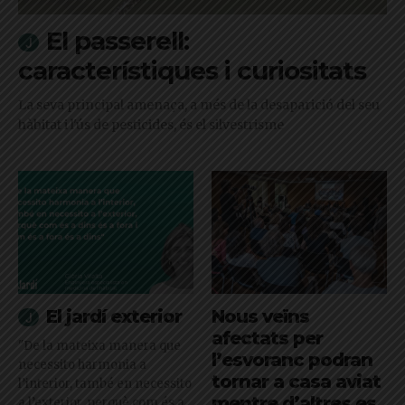
El passerell:
característiques i curiositats
La seva principal amenaça, a més de la desaparició del seu
hàbitat i l'ús de pesticides, és el silvestrisme
El jardí exterior
Nous veïns
afectats per
"De la mateixa manera que
l’esvoranc podran
necessito harmonia a
tornar a casa aviat
l’interior, també en necessito
mentre d’altres es
a l’exterior, perquè com és a