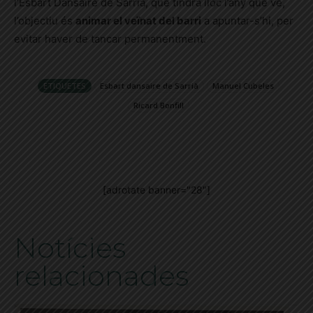
l’Esbart Dansaire de Sarrià, que tindrà lloc l’any que ve,
l’objectiu és
animar el veïnat del barri
a apuntar-s’hi, per
evitar haver de tancar permanentment.
ETIQUETES
Esbart dansaire de Sarrià
Manuel Cubeles
Ricard Bonfill
[adrotate banner="28"]
Notícies
relacionades