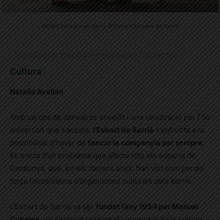
Esbart Dansaire de Sarrià @ Esbart Dansaire de Sarrià
Publicat el 2.12.2024 17:48 · Actualitzat el 3.12.2024 21:19
Cultura
Natalia Avellan
Amb un cos de dansaires envellit i una celebració pel 70è
aniversari que s’acosta,
l’Esbart de Sarrià
s’enfronta a la
possibilitat d’haver de
tancar la companyia per sempre
.
Es tracta d’un problema que afecta tots els esbarts de
Catalunya, que, en els darrers anys, han vist com perdia
força l’ecosistema d’organismes culturals dels barris.
L’Esbart de Sarrià va ser
fundat l’any 1954 per Manuel
Cubeles
, un destacat coreògraf i promotor de la cultura