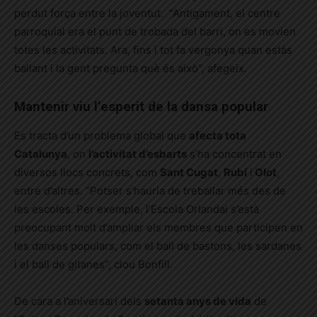
perdut força entre la joventut.
“Antigament, el centre
parroquial era el punt de trobada del barri, on es movien
totes les activitats. Ara, fins i tot fa vergonya quan estàs
ballant i la gent pregunta què és això”, afegeix.
Mantenir viu l’esperit de la dansa popular
Es tracta d’un problema global que
afecta tota
Catalunya
, on
l’activitat d’esbarts
s’ha concentrat en
diversos llocs concrets, com
Sant Cugat
,
Rubí
i
Olot
,
entre d’altres. “Potser s’hauria de treballar més des de
les escoles. Per exemple, l’Escola Orlandai s’està
preocupant molt d’ampliar els membres que participen en
les danses populars, com el ball de bastons, les sardanes
i el ball de gitanes”, clou Bonfill.
De cara a l’aniversari dels
setanta anys de vida
de