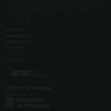
La Bonanova, Monterols, Galvany, Turó Parc, el Farró, el Putxet, Sarrià,
les Tres Torres, Pedralbes, Vallvidrera, les Planes i el Tibidabo
QUI SOM?
ON REPARTIM?
HEMEROTECA
CONTACTA
Associats a:
Amb el suport de: