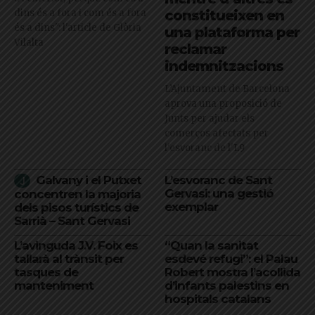
dins és a fora i com és a fora
constitueixen en
és a dins": l'article de Glòria
una plataforma per
Vilalta
reclamar
indemnitzacions
L’Ajuntament de Barcelona
aprova una proposició de
Junts per ajudar els
comerços afectats per
l'esvoranc de l'L9
Galvany i el Putxet
L’esvoranc de Sant
Gervasi: una gestió
concentren la majoria
exemplar
dels pisos turístics de
Sarrià – Sant Gervasi
L’avinguda J.V. Foix es
“Quan la sanitat
tallarà al trànsit per
esdevé refugi”: el Palau
tasques de
Robert mostra l’acollida
manteniment
d’infants palestins en
hospitals catalans