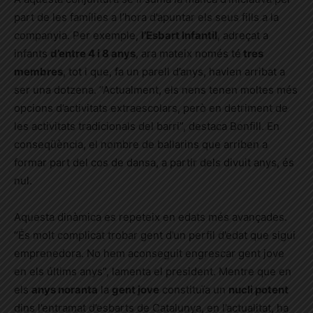
part de les famílies a l’hora d’apuntar els seus fills a la
companyia. Per exemple,
l’Esbart Infantil
, adreçat a
infants
d’entre 4 i 8 anys
, ara mateix només té
tres
membres
, tot i que, fa un parell d’anys, havien arribat a
ser una dotzena. “Actualment, els nens tenen moltes més
opcions d’activitats extraescolars, però en detriment de
les activitats tradicionals del barri”, destaca Bonfill. En
conseqüència, el nombre de ballarins que arriben a
formar part del cos de dansa, a partir dels divuit anys, és
nul.
Aquesta dinàmica es repeteix en edats més avançades.
“És molt complicat trobar gent d’un perfil d’edat que sigui
emprenedora. No hem aconseguit engrescar gent jove
en els últims anys”, lamenta el president. Mentre que en
els
anys noranta
la
gent jove
constituïa un
nucli potent
dins l’entramat d’esbarts de Catalunya, en l’actualitat, ha