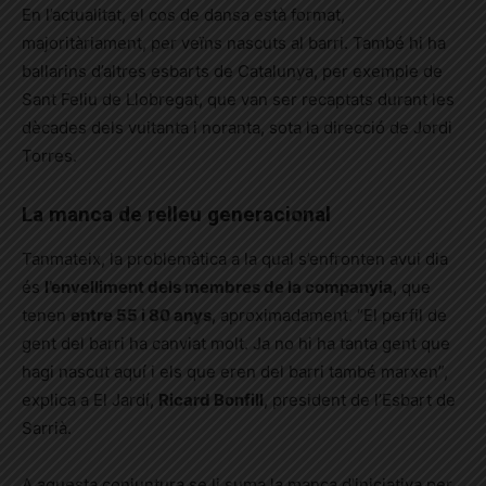
En l’actualitat, el cos de dansa està format,
majoritàriament, per veïns nascuts al barri. També hi ha
ballarins d’altres esbarts de Catalunya, per exemple de
Sant Feliu de Llobregat, que van ser recaptats durant les
dècades dels vuitanta i noranta, sota la direcció de Jordi
Torres.
La manca de relleu generacional
Tanmateix, la problemàtica a la qual s’enfronten avui dia
és
l’envelliment dels membres de la companyia
, que
tenen
entre 55 i 80 anys
, aproximadament. “El perfil de
gent del barri ha canviat molt. Ja no hi ha tanta gent que
hagi nascut aquí i els que eren del barri també marxen”,
explica a El Jardí,
Ricard Bonfill
, president de l’Esbart de
Sarrià.
A aquesta conjuntura se li suma la manca d’iniciativa per