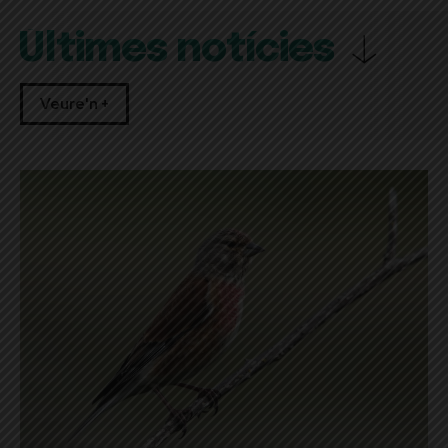
Últimes notícies
Veure'n +