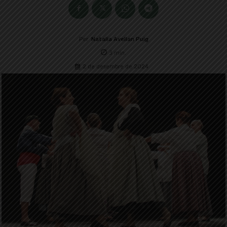
Per
Natalia Avellan Puig
3
min.
2 de desembre de 2024