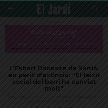
Publicitat
Publicitat
Cultura
Destacat
Sarrià
L’Esbart Dansaire de Sarrià,
en perill d’extinció: “El teixit
social del barri ha canviat
molt”
Després de gairebé setanta anys d’història, la companyia lluita
per evitar el seu possible tancament