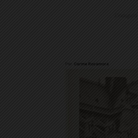
S'inaugura 
Per
Carme Rocamora