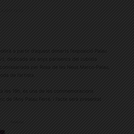
28.6.2021 13:23
ollirà a partir d’aquest dimarts l’exposició
Palau
art,
dedicada als anys parisencs del cubista
 comissariada per Rosa de les Neus Marco-Palau,
da de l’artista.
 a les 19h, és una de les commemoracions
rc de l’Any Palau Ferré, i l’acte serà presentat
Publicitat