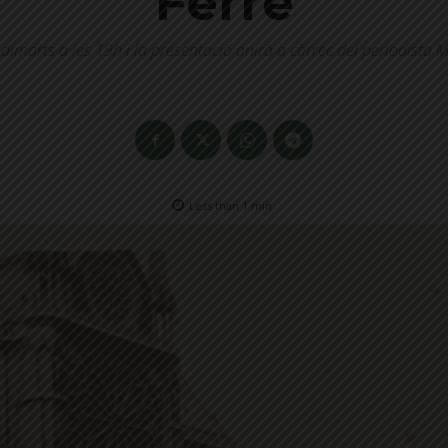
Ferré
dimarts a les 19h i la presentació anirà a càrrec del periodista 
Less than 1
min.