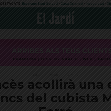
DESTACATS:
Esvoranc Sant Gervasi
·
Casa Orlandai
·
Inseguretat
·
Ob
Cultura
Destacat
Galvany
ncès acollirà una
ncs del cubista 