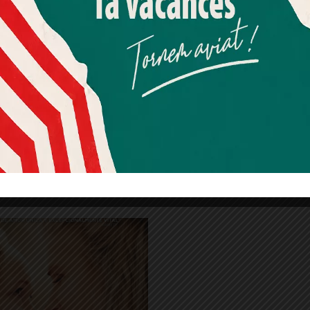
 pels anys viscuts a París, a la dècada dels
Més informació
Acceptar
Rebutjar tot
Quan l’usuari crea un compte al Diari el Jardí, dona el seu
ibertat i la solidaritat, va col·laborar amb
consentiment explícit per rebre comunicacions
rojectes socials i culturals.
informatives relacionades amb el servei. Aquest
consentiment pot ser revocat en qualsevol moment
mitjançant l’enllaç de baixa present a tots els correus.
lau Ferré
Institut Francès de Barcelona