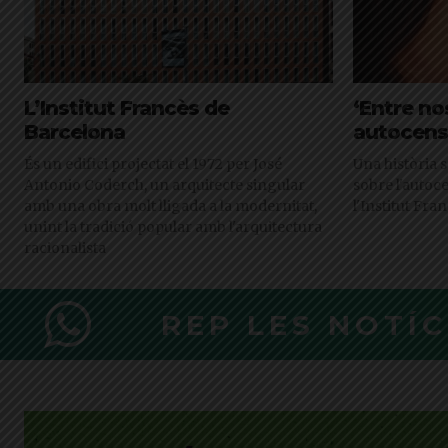
L’Institut Francès de
‘Entre no
Barcelona
autocens
És un edifici projectat el 1972 per José
Una història s
Antonio Coderch, un arquitecte singular
sobre l'autoc
amb una obra molt lligada a la modernitat,
l'Institut Fr
unint la tradició popular amb l'arquitectura
racionalista
REP LES NOTÍ