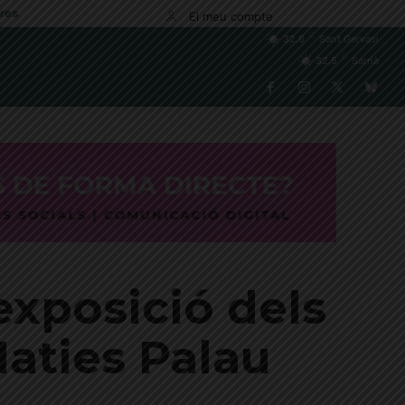
res
El meu compte
C
32.6
Sant Gervasi
C
32.5
Sarrià
 exposició dels
Maties Palau