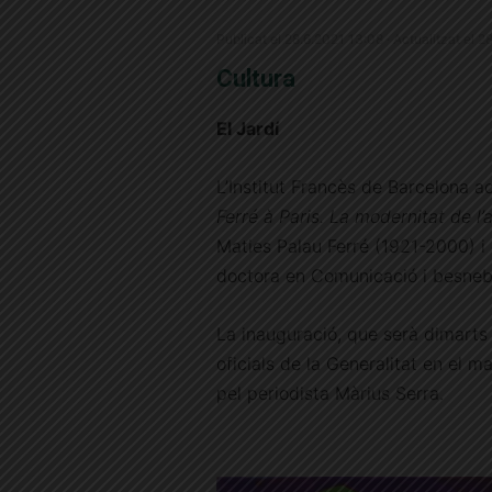
Publicat el 28.6.2021 13:08 · Actualitzat el 
Cultura
El Jardí
L’Institut Francès de Barcelona ac
Ferré à Paris. La modernitat de l’
Maties Palau Ferré (1921-2000) i
doctora en Comunicació i besnebo
La inauguració, que serà dimarts
oficials de la Generalitat en el ma
pel periodista Màrius Serra.