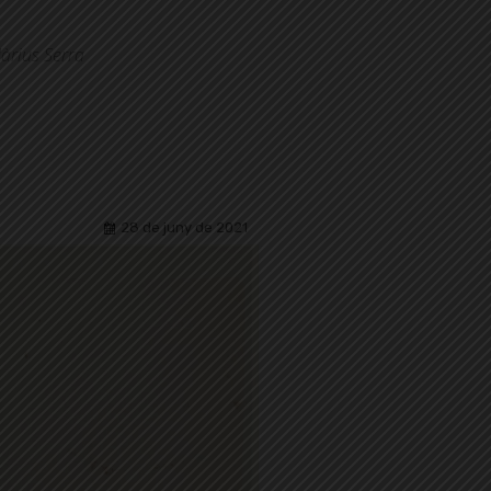
Màrius Serra
28 de juny de 2021