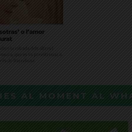
sotras’ o l’amor
urat
obre la mirada dels altres i
ensura, que es va preestrenar a
ancès de Barcelona
CIES AL MOMENT AL WH