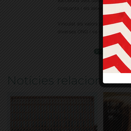
Barcelona dels Salons d’Octubre i
cinquanta i els seixanta.
Vinculat als valors de la pau, la ll
diverses ONG i va donar suport a p
ETIQUETES
Any Pa
Notícies relacionades