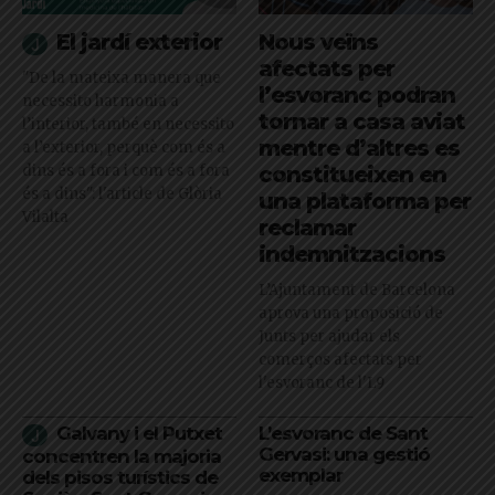
El jardí exterior
Nous veïns
afectats per
"De la mateixa manera que
l’esvoranc podran
necessito harmonia a
tornar a casa aviat
l’interior, també en necessito
mentre d’altres es
a l’exterior, perquè com és a
dins és a fora i com és a fora
constitueixen en
és a dins": l'article de Glòria
una plataforma per
Vilalta
reclamar
indemnitzacions
L’Ajuntament de Barcelona
aprova una proposició de
Junts per ajudar els
comerços afectats per
l'esvoranc de l'L9
Galvany i el Putxet
L’esvoranc de Sant
Gervasi: una gestió
concentren la majoria
exemplar
dels pisos turístics de