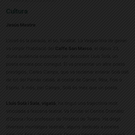
Publicat el 23.2.2020 6:30
Cultura
Jesús Mestre
L’ocell és la paraula, el so, l’oralitat. La Vespertina de gener
va omplir l’habitació del
Caffe San Marco
, el dijous 23,
d’una audiència expectant per descobrir Lluís Solà, un
poeta encara poc conegut. El va presentar un altre poeta
prestigiós, Carles Camps, que va reclamar enlairar Solà dalt
de tot del Parnàs català, al costat de Carner, Riba, Foix o
Espriu. A més, per Camps, Solà és més que un poeta.
Lluís Solà i Sala, vigatà
, ha tingut una trajectòria molt
vinculada a l’escena teatral. Va fundar el Centre Dramàtic
d’Osona i fou professor de l’Institut de Teatre. Ha dirigit
diversos muntatges teatrals, alguns dedicats a poetes
com J.V. Foix i Joan Vinyoli. Domina l’alemany, cosa que li