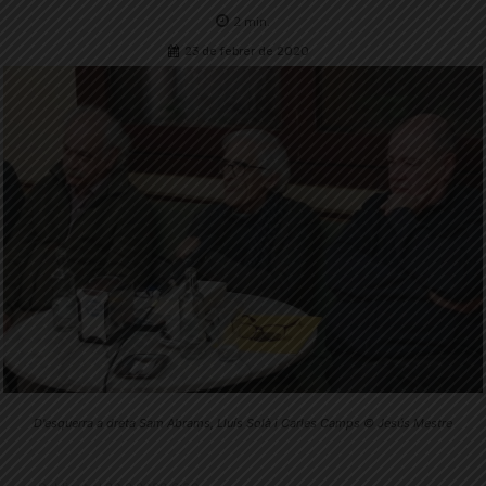
2
min.
23 de febrer de 2020
D'esquerra a dreta Sam Abrams, Lluís Solà i Carles Camps © Jesús Mestre