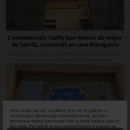
L’emblemàtic Caffe San Marco de Major
de Sarrià, convertit en una franquícia
El barri perd un comerç amb història i, sobretot, amb moltes
històries viscudes a l'interior per la seva clientela
Amb el seu acord, nosaltres fem servir galetes o
tecnologies similars per emmagatzemar, accedir i
processar dades personals com la seva visita a aquest
lloc web. Pot retirar el seu consentiment o oposar-se