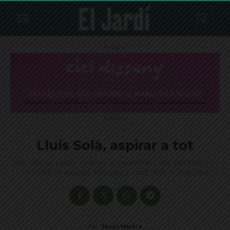
Publicitat
Publicitat
Cultura
Destacat
Lluís Solà, aspirar a tot
Solà, discret, auster, reservat, es convertí al Caffe San Marco en
un intèrpret excessiu, incontingut i teatral de la seva obra
Per
Jesús Mestre