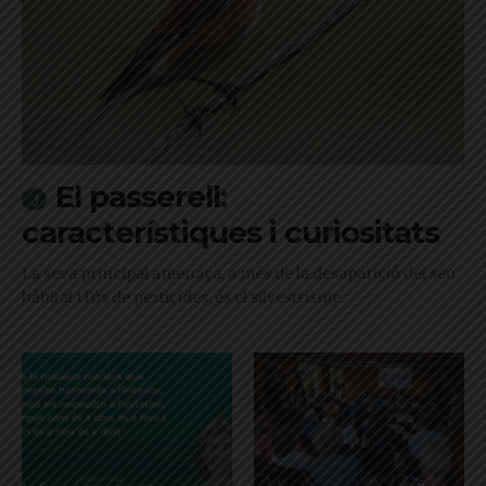
El passerell:
característiques i curiositats
La seva principal amenaça, a més de la desaparició del seu
hàbitat i l'ús de pesticides, és el silvestrisme