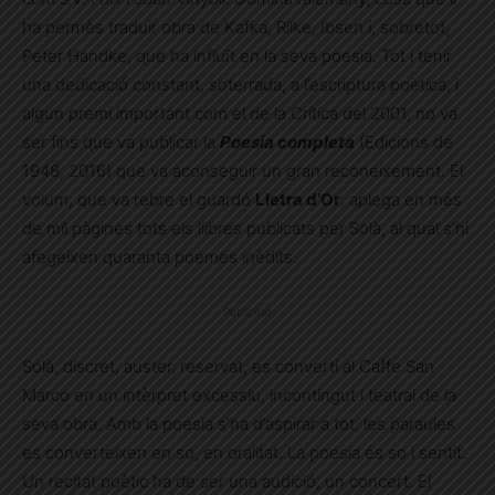
ha permès traduir obra de Kafka, Rilke, Ibsen i, sobretot,
Peter Handke, que ha influït en la seva poesia. Tot i tenir
una dedicació constant, soterrada, a l’escriptura poètica, i
algun premi important com el de la Crítica del 2001, no va
ser fins que va publicar la
Poesia completa
(Edicions de
1948, 2016) que va aconseguir un gran reconeixement. El
volum, que va rebre el guardó
Lletra d’Or
, aplega en més
de mil pàgines tots els llibres publicats per Solà, al qual s’hi
afegeixen quaranta poemes inèdits.
Publicitat
Solà, discret, auster, reservat, es convertí al Caffe San
Marco en un intèrpret excessiu, incontingut i teatral de la
seva obra. Amb la poesia s’ha d’aspirar a tot: les paraules
es converteixen en so, en oralitat. La poesia és so i sentit.
Un recitat poètic ha de ser una audició, un concert. El