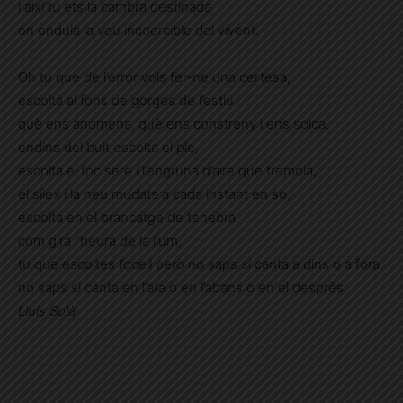
i així tu ets la cambra destinada
on ondula la veu incoercible del vivent.
Oh tu que de l’error vols fer-ne una certesa,
escolta al fons de gorges de l’estiu
què ens anomena, què ens constreny i ens solca,
endins del buit escolta el ple,
escolta el foc serè i l’engruna d’aire que tremola,
el sílex i la neu mudats a cada instant en so,
escolta en el brancatge de tenebra
com gira l’heura de la llum,
tu que escoltes l’ocell però no saps si canta a dins o a fora,
no saps si canta en l’ara o en l’abans o en el després.
Lluís Solà