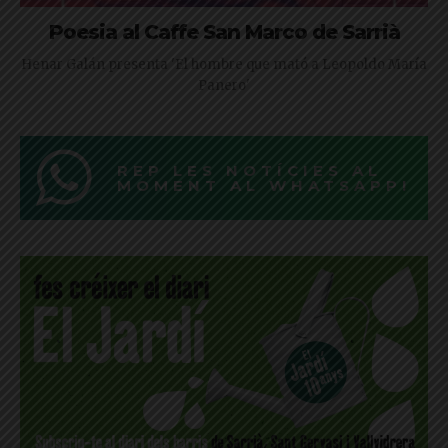
Poesia al Caffe San Marco de Sarrià
Henar Galán presenta 'El hombre que mató a Leopoldo María
Panero'
REP LES NOTÍCIES AL
MOMENT AL WHATSAPP!