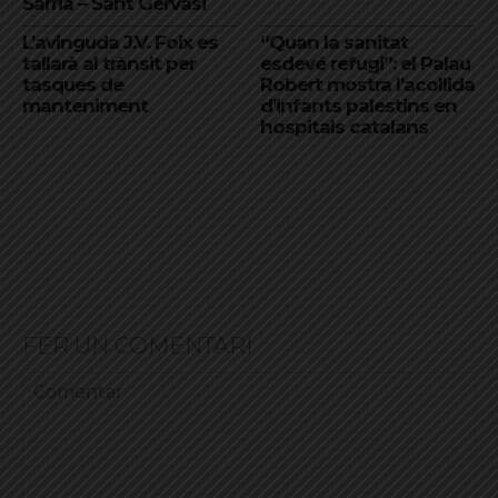
Sarrià – Sant Gervasi
L’avinguda J.V. Foix es
“Quan la sanitat
tallarà al trànsit per
esdevé refugi”: el Palau
tasques de
Robert mostra l’acollida
manteniment
d’infants palestins en
hospitals catalans
FER UN COMENTARI