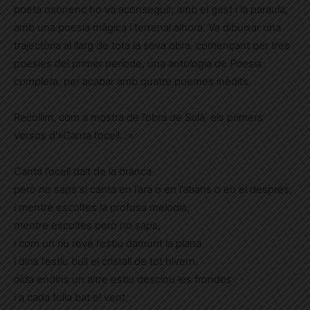
poeta osonenc ho va aconseguir, amb el gest i la paraula,
amb una poesia màgica i terrenal alhora. Va dibuixar una
trajectòria al llarg de tota la seva obra, començant per tres
poesies del primer període, una antologia de
Poesia
completa
, per acabar amb quatre poemes inèdits.
Recollim, com a mostra de l’obra de Solà, els primers
versos d'»Canta l’ocell…»
Canta l’ocell dalt de la branca
però no saps si canta en l’ara o en l’abans o en el després,
i mentre escoltes la profusa melodia,
mentre escoltes però no saps,
i com un riu revé l’estiu damunt la plana
i dins l’estiu bull el cristall de tot hivern,
oïda endins un altre estiu desclou les frondes
i a cada fulla bat el vent,