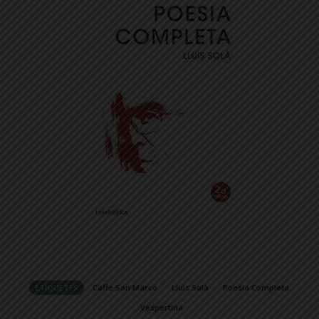
ETIQUETES
Caffe San Marco
Lluis Solà
Poesia Completa
Vespertina