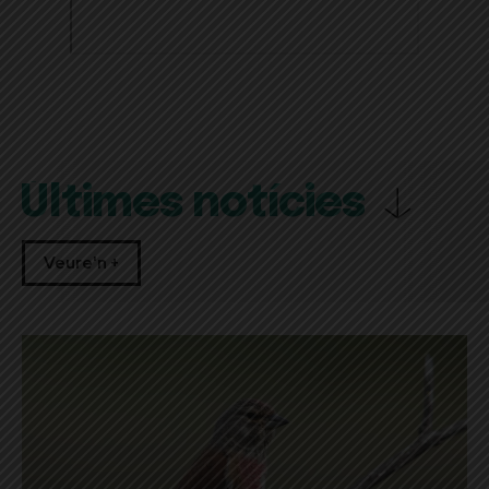
Últimes notícies
Veure'n +