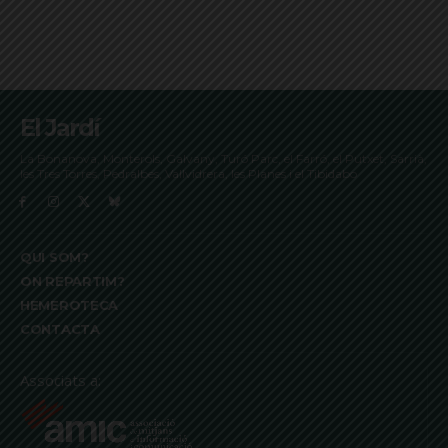
El Jardí
La Bonanova, Monterols, Galvany, Turó Parc, el Farró, el Putxet, Sarrià,
les Tres Torres, Pedralbes, Vallvidrera, les Planes i el Tibidabo
QUI SOM?
ON REPARTIM?
HEMEROTECA
CONTACTA
Associats a: