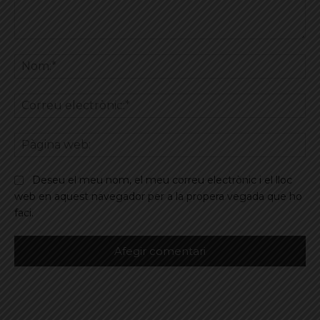
Comentar
No
Co
ele
Pà
we
Deseu el meu nom, el meu correu electrònic i el lloc
web en aquest navegador per a la propera vegada que ho
faci.