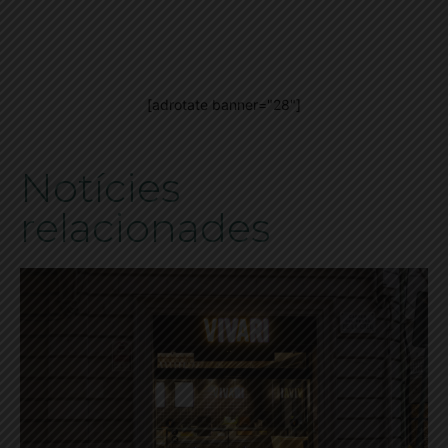
[adrotate banner="28"]
Notícies
relacionades