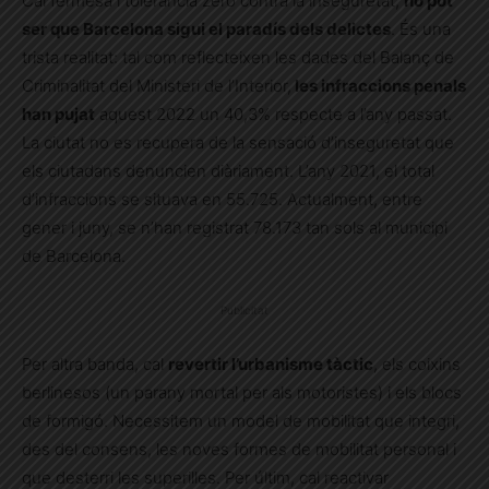
Cal fermesa i tolerància zero contra la inseguretat,
no pot
ser que Barcelona sigui el paradís dels delictes
. És una
trista realitat: tal com reflecteixen les dades del Balanç de
Criminalitat del Ministeri de l’Interior,
les infraccions penals
han pujat
aquest 2022 un 40,3% respecte a l’any passat.
La ciutat no es recupera de la sensació d’inseguretat que
els ciutadans denuncien diàriament. L’any 2021, el total
d’infraccions se situava en 55.725. Actualment, entre
gener i juny, se n’han registrat 78.173 tan sols al municipi
de Barcelona.
Publicitat
Per altra b
anda, cal
revertir l’urbanisme tàctic
, els coixins
berlinesos (un parany mortal per als motoristes) i els blocs
de formigó. Necessitem un model de mobilitat que integri,
des del consens, les noves formes de mobilitat personal i
que desterri les superilles.
Per últim, cal reactivar