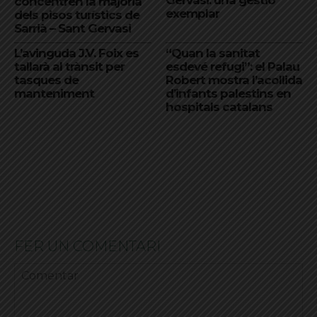
Gervasi: una gestió
concentren la majoria
exemplar
dels pisos turístics de
Sarrià – Sant Gervasi
L’avinguda J.V. Foix es
“Quan la sanitat
tallarà al trànsit per
esdevé refugi”: el Palau
tasques de
Robert mostra l’acollida
manteniment
d’infants palestins en
hospitals catalans
FER UN COMENTARI