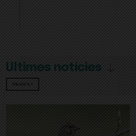
Últimes notícies
Veure'n +