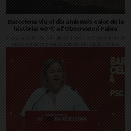
Barcelona viu el dia amb més calor de la
història: 40 °C a l’Observatori Fabra
Feia 42 anys, des del 6 de juliol del 1982, que el termòmetre no
marcava una temperatura tant alta a la capital catalana