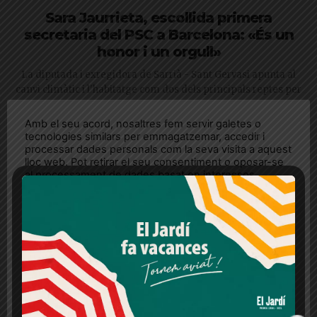
Sara Jaurrieta, escollida primera
secretaria del PSC a Barcelona: «És un
honor i un orgull»
La diputada i exregidora de Sarrià - Sant Gervasi apunta al
canvi climàtic i l'habitatge com dos dels principals reptes per
a la ciutat
Amb el seu acord, nosaltres fem servir galetes o
tecnologies similars per emmagatzemar, accedir i
processar dades personals com la seva visita a aquest
lloc web. Pot retirar el seu consentiment o oposar-se
al processament de dades basat en interessos
legítims en qualsevol moment fent clic a "Ajustos de
cookies" o a la nostra Política de privacitat en aquest
lloc web. Si cliques "acceptar" dones el teu
consentiment
Més informació
Acceptar
Rebutjar tot
Quan l’usuari crea un compte al Diari el Jardí, dona el
seu consentiment explícit per rebre comunicacions