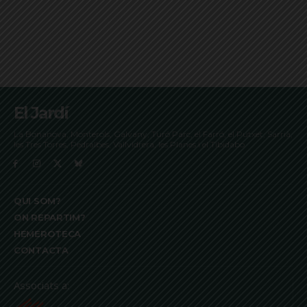
El Jardí
La Bonanova, Monterols, Galvany, Turó Parc, el Farró, el Putxet, Sarrià,
les Tres Torres, Pedralbes, Vallvidrera, les Planes i el Tibidabo
QUI SOM?
ON REPARTIM?
HEMEROTECA
CONTACTA
Associats a: