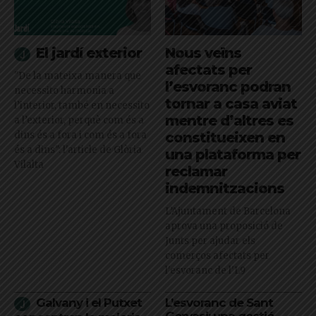
El jardí exterior
Nous veïns
afectats per
"De la mateixa manera que
l’esvoranc podran
necessito harmonia a
tornar a casa aviat
l’interior, també en necessito
mentre d’altres es
a l’exterior, perquè com és a
dins és a fora i com és a fora
constitueixen en
és a dins": l'article de Glòria
una plataforma per
Vilalta
reclamar
indemnitzacions
L’Ajuntament de Barcelona
aprova una proposició de
Junts per ajudar els
comerços afectats per
l'esvoranc de l'L9
Galvany i el Putxet
L’esvoranc de Sant