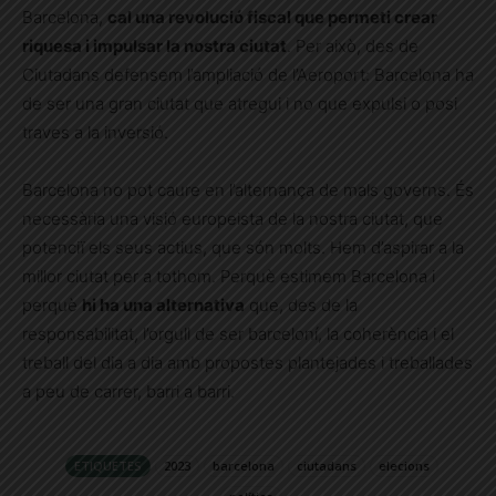
Barcelona,
cal una revolució fiscal que permeti crear
riquesa i impulsar la nostra ciutat
. Per això, des de
Ciutadans defensem l’ampliació de l’Aeroport: Barcelona ha
de ser una gran ciutat que atregui i no que expulsi o posi
traves a la inversió.
Barcelona no pot caure en l’alternança de mals governs. És
necessària una visió europeista de la nostra ciutat, que
potenciï els seus actius, que són molts. Hem d’aspirar a la
millor ciutat per a tothom. Perquè estimem Barcelona i
perquè
hi ha una alternativa
que, des de la
responsabilitat, l’orgull de ser barceloní, la coherència i el
treball del dia a dia amb propostes plantejades i treballades
a peu de carrer, barri a barri.
ETIQUETES
2023
barcelona
ciutadans
elecions