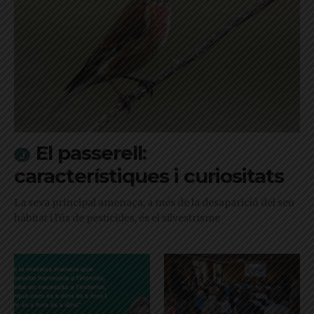
El passerell:
característiques i curiositats
La seva principal amenaça, a més de la desaparició del seu
hàbitat i l'ús de pesticides, és el silvestrisme