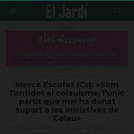
Publicitat
Publicitat
Destacat
Districte
Opinió
Política
Mercè Escofet (Cs): «Som
l’antídot al colauisme, l’únic
partit que mai ha donat
suport a les iniciatives de
Colau»
"Cal fermesa i tolerància zero contra la inseguretat, no pot ser
que Barcelona sigui el paradís dels delictes"