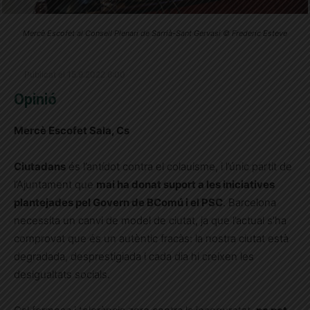
Mercè Escofet al Consell Plenari de Sarrià-Sant Gervasi © Frederic Esteve
Publicat el 15.9.2022 6:00
Opinió
Mercè Escofet Sala, Cs
Ciutadans
és l’antídot contra el colauisme, i l’únic partit de
l’Ajuntament que
mai ha donat suport a les iniciatives
plantejades pel Govern de BComú i el PSC
. Barcelona
necessita un canvi de model de ciutat, ja que l’actual s’ha
comprovat que és un autèntic fracàs: la nostra ciutat està
degradada, desprestigiada i cada dia hi creixen les
desigualtats socials.