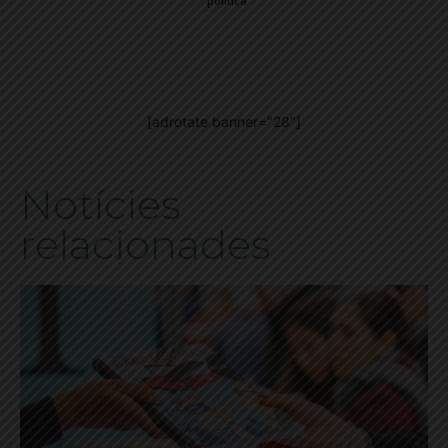
política
[adrotate banner="28"]
Notícies
relacionades