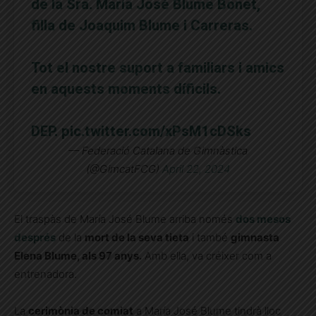
de la Sra. Maria José Blume Bonet,
filla de Joaquim Blume i Carreras.
Tot el nostre suport a familiars i amics
en aquests moments díficils.
DEP.
pic.twitter.com/xPsM1cDSks
— Federació Catalana de Gimnàstica
(@GimcatFCG)
April 22, 2024
El traspàs de María José Blume arriba només
dos mesos
després
de la
mort de la seva tieta
i també
gimnasta
Elena Blume, als 97 anys.
Amb ella, va créixer com a
entrenadora.
La
cerimònia de comiat
a María José Blume tindrà lloc