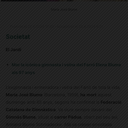
María José Blume
Publicat el 22.4.2024 17:20 · Actualitzat el 23.4.2024 8:21
Societat
El Jardí
Mor la icònica gimnasta i veïna del Farró Elena Blume
als 97 anys
L’exgimnasta i entrenadora i veïna del Farró de tota la vida,
María José Blume
(Barcelona, 1959),
ha
mort
aquest
diumenge amb 65 anys, segons ha confirmat la
Federació
Catalana de Gimnàstica
. Va viure sempre davant del
Gimnàs Blume
, situat al
carrer Pàdua
, obert pel seu avi,
Armand Blume Schmadecke. Allà va créixer envoltada