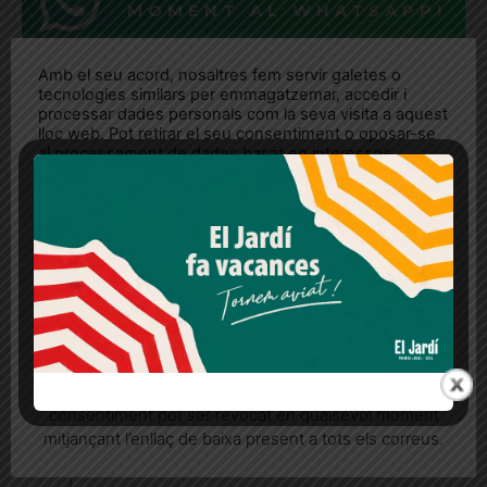
MOMENT AL WHATSAPP!
Amb el seu acord, nosaltres fem servir galetes o
tecnologies similars per emmagatzemar, accedir i
processar dades personals com la seva visita a aquest
lloc web. Pot retirar el seu consentiment o oposar-se
al processament de dades basat en interessos
legítims en qualsevol moment fent clic a "Ajustos de
cookies" o a la nostra Política de privacitat en aquest
lloc web. Si cliques "acceptar" dones el teu
consentiment
Més informació
Acceptar
Rebutjar tot
Quan l’usuari crea un compte al Diari el Jardí, dona el
seu consentiment explícit per rebre comunicacions
informatives relacionades amb el servei. Aquest
consentiment pot ser revocat en qualsevol moment
mitjançant l’enllaç de baixa present a tots els correus.