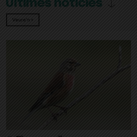
Últimes notícies
Veure'n +