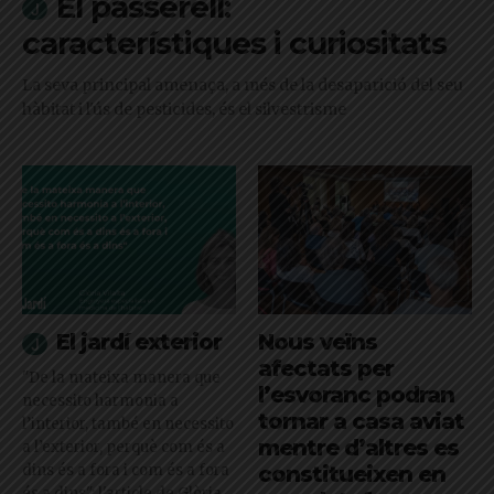
El passerell:
característiques i curiositats
La seva principal amenaça, a més de la desaparició del seu
hàbitat i l'ús de pesticides, és el silvestrisme
El jardí exterior
Nous veïns
afectats per
"De la mateixa manera que
l’esvoranc podran
necessito harmonia a
tornar a casa aviat
l’interior, també en necessito
mentre d’altres es
a l’exterior, perquè com és a
dins és a fora i com és a fora
constitueixen en
és a dins": l'article de Glòria