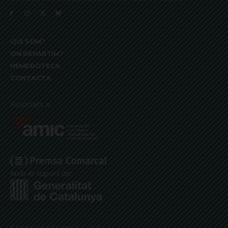
QUI SOM?
ON REPARTIM?
HEMEROTECA
CONTACTA
Associats a:
Amb el suport de:
© Premsa Local El Jardí SCCL 2025