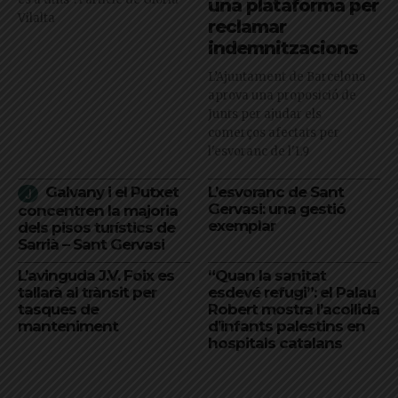
una plataforma per
Vilalta
reclamar
indemnitzacions
L’Ajuntament de Barcelona
aprova una proposició de
Junts per ajudar els
comerços afectats per
l'esvoranc de l'L9
Galvany i el Putxet
L’esvoranc de Sant
Gervasi: una gestió
concentren la majoria
exemplar
dels pisos turístics de
Sarrià – Sant Gervasi
L’avinguda J.V. Foix es
“Quan la sanitat
tallarà al trànsit per
esdevé refugi”: el Palau
tasques de
Robert mostra l’acollida
manteniment
d’infants palestins en
hospitals catalans