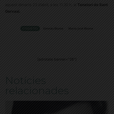
aquest dimarts 23 d’abril, a les 11.30 h, al
Tanatori de Sant
Gervasi.
ETIQUETES
Gimnàs Blume
María José Blume
[adrotate banner="28"]
Notícies
relacionades