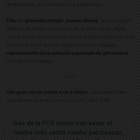
d’esportistes i es va formar com a esportista.
Filla
del
gimnasta olímpic Joaquín Blume
, quatre mesos
després de néixer va quedar orfe de pare i mare, Maria
Josefa Bonet, per culpa d’un sonat accident d’avió. La seva
curta edat va fer que no agafés un vol on viatjaven
representants de la selecció espanyola de gimnàstica
com Blume i familiars.
Publicitat
«De gran, els he trobat molt a faltar»
, reconeixia María
José Blume en una
entrevista a RAC1
l’any 2018.
Des de la FCG volem expressar el
nostre més sentit condol pel traspàs