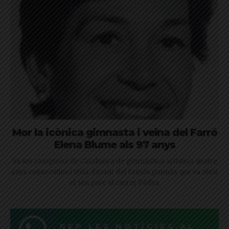
Mor la icònica gimnasta i veïna del Farró
Elena Blume als 97 anys
Va ser campiona de Catalunya de gimnàstica artística quatre
anys consecutius i vivia davant del famós gimnàs que va obrir
el seu pare al carrer Pàdua
REP LES NOTÍCIES AL