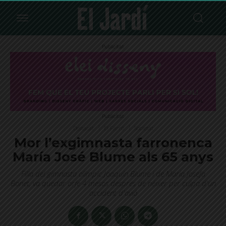
Publicitat
Publicitat
Destacat
El Farró
Societat
Mor l’exgimnasta farronenca
María José Blume als 65 anys
Filla del gimnasta olímpic Joaquín Blume i de Maria Josefa
Bonet, va quedar orfe 4 mesos després de néixer per culpa d'un
accident d'avió