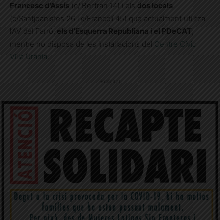
Francesc d’Assís
(c/ Bertran 14) i els
dos locals
(c/Santjoanistes 26 i c/Francolí 45) que actualment utilitza
l’AV del Farró,
els d’Esquerra Republiana i el PDeCAT
,
mentre no disposa de les instal·lacions del
Centre Cívic
Vil·la Urània
.
Publicitat