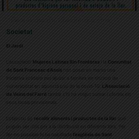
Publicat el 9.6.2020 21:11 · Actualitzat el 10.6.2020 17:58
Societat
El Jardí
L’associació
Mujeres Latinas Sin Fronteras
i la
Comunitat
de Sant Francesc d’Assís
han posat en marxa una
iniciativa solidària per ajudar a famílies en situació de
vulnerabilitat en aquesta crisi de la covid-19.
L’Associació
de Veïns del Farró
també s’hi ha volgut sumar i ofereix els
seus locals provisionals.
L’objectiu és
recollir aliments i productes de la llar
que
puguin ser útils per a la distribució en diferents llars. Per
fer-ho possible hi ha habilitada
l’església de Sant