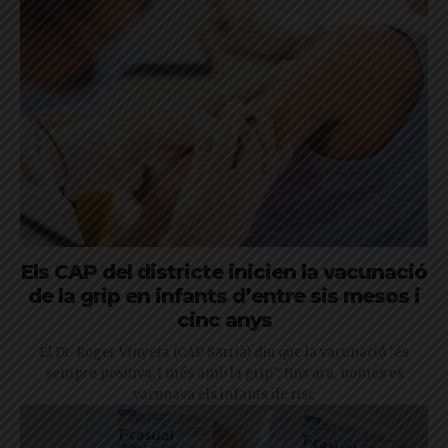
Els CAP del districte inicien la vacunació
de la grip en infants d’entre sis mesos i
cinc anys
El Dr. Roger Vinyeta (CAP Sarrià) diu que la vacunació "és
sempre positiva, i més amb la grip"; fins ara, només es
vacunava els infants de risc