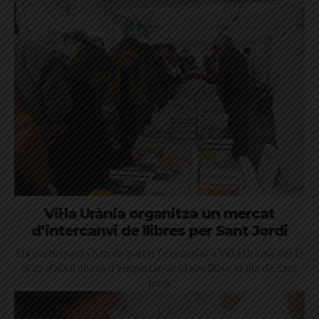
Vil·la Urània organitza un mercat
d’intercanvi de llibres per Sant Jordi
Els participants han de portar l'exemplar a Vil·la Urània del 15
al 22 d'abril abans d'emportar-se el seu llibre el dia de Sant
Jordi