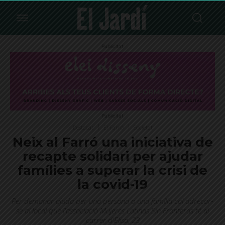
Publicitat
Publicitat
Destacat
El Farró
Societat
Neix al Farró una iniciativa de
recapte solidari per ajudar
famílies a superar la crisi de
la covid-19
Per demanar ajuda per una persona o una família cal adreçar-
se al local que l'associació Mujeres Latinas Sin Fronteras té al
carrer d'Elisa, 23