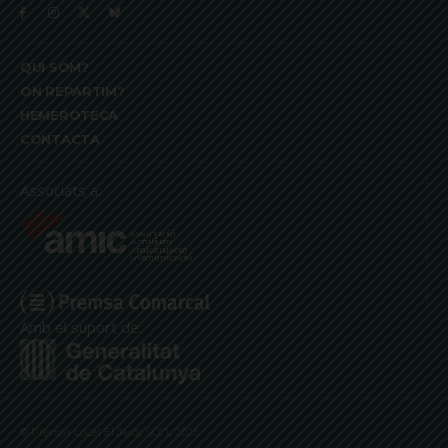
QUI SOM?
ON REPARTIM?
HEMEROTECA
CONTACTA
Associats a:
Amb el suport de:
© Premsa Local El Jardí SCCL 2025