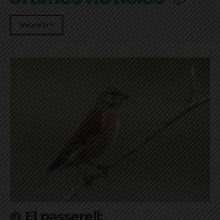
Veure'n +
El passerell: