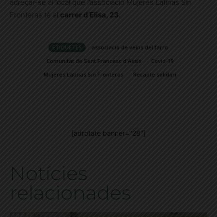
adreçar-se al local que l’associació Mujeres Latinas Sin
Fronteras té al
carrer d’Elisa, 23.
ETIQUETES
associacio de veins del farro
Comunitat de Sant Francesc d'Assís
Covid-19
Mujeres Latinas Sin Fronteras
Recapte solidari
[adrotate banner="28"]
Notícies
relacionades