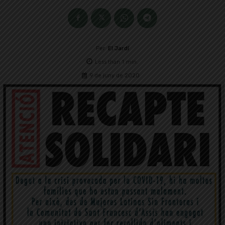
Per
El Jardí
Less than 1
min.
9 de juny de 2020