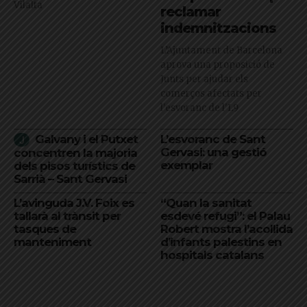
Vilalta
reclamar
indemnitzacions
L’Ajuntament de Barcelona
aprova una proposició de
Junts per ajudar els
comerços afectats per
l'esvoranc de l'L9
Galvany i el Putxet
L’esvoranc de Sant
Gervasi: una gestió
concentren la majoria
exemplar
dels pisos turístics de
Sarrià – Sant Gervasi
L’avinguda J.V. Foix es
“Quan la sanitat
tallarà al trànsit per
esdevé refugi”: el Palau
tasques de
Robert mostra l’acollida
manteniment
d’infants palestins en
hospitals catalans