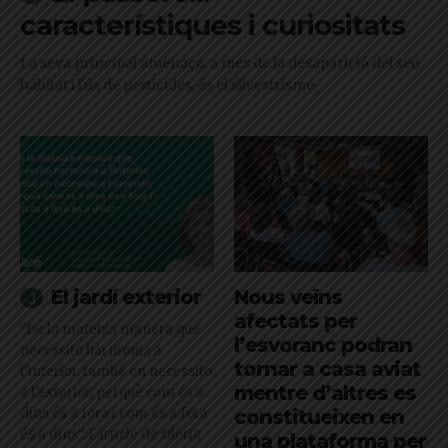
característiques i curiositats
La seva principal amenaça, a més de la desaparició del seu
hàbitat i l'ús de pesticides, és el silvestrisme
El jardí exterior
Nous veïns
afectats per
"De la mateixa manera que
l’esvoranc podran
necessito harmonia a
tornar a casa aviat
l’interior, també en necessito
mentre d’altres es
a l’exterior, perquè com és a
dins és a fora i com és a fora
constitueixen en
és a dins": l'article de Glòria
una plataforma per