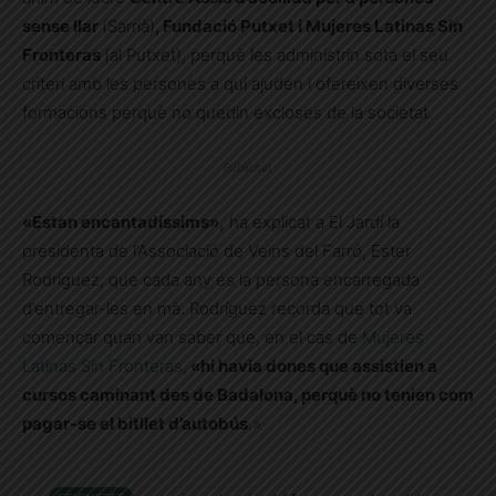
sense llar
(Sarrià)
, Fundació Putxet i Mujeres Latinas Sin
Fronteras
(al Putxet), perquè les administrin sota el seu
criteri amb les persones a qui ajuden i ofereixen diverses
formacions perquè no quedin excloses de la societat.
Publicitat
«Estan encantadíssims»,
ha explicat a El Jardí la
presidenta de l’Associació de Veïns del Farró, Ester
Rodríguez, que cada any és la persona encarregada
d’entregar-les en mà. Rodríguez recorda que tot va
començar quan van saber que, en el cas de
Mujeres
Latinas Sin Fronteras
,
«hi havia dones que assistien a
cursos caminant des de Badalona, perquè no tenien com
pagar-se el bitllet d’autobús
.»