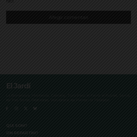
faci.
El Jardí
La Bonanova, Monterols, Galvany, Turó Parc, el Farró, el Putxet, Sarrià,
les Tres Torres, Pedralbes, Vallvidrera, les Planes i el Tibidabo
QUI SOM?
ON REPARTIM?