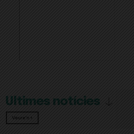
Últimes notícies
Veure'n +