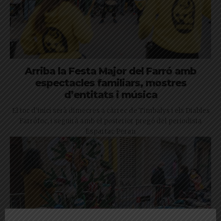
Arriba la Festa Major del Farró amb
espectacles familiars, mostres
d’entitats i música
El toc d'inici serà dimecres a càrrec de Timbalys i els Diables
Farrófoc, i seguirà amb el posterior pregó del periodista
Espartac Peran