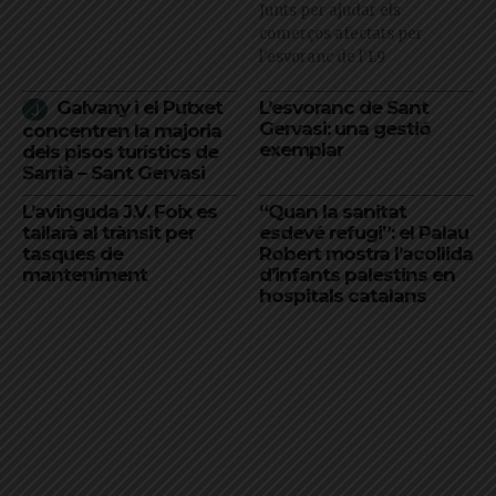
Junts per ajudar els
comerços afectats per
l'esvoranc de l'L9
Galvany i el Putxet
L’esvoranc de Sant
Gervasi: una gestió
concentren la majoria
exemplar
dels pisos turístics de
Sarrià – Sant Gervasi
L’avinguda J.V. Foix es
“Quan la sanitat
tallarà al trànsit per
esdevé refugi”: el Palau
tasques de
Robert mostra l’acollida
manteniment
d’infants palestins en
hospitals catalans