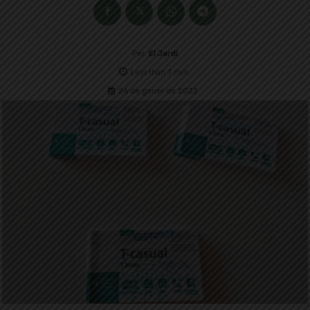
Per
El Jardí
Less than 1
min.
26 de gener de 2023