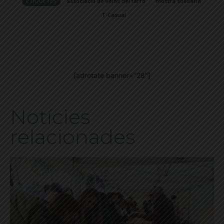
ETIQUETES
associacio de veins del farro
mostra solidaria
T-Casual
[adrotate banner="28"]
Notícies
relacionades