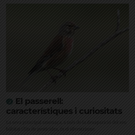
El passerell:
característiques i curiositats
La seva principal amenaça, a més de la desaparició del seu
hàbitat i l'ús de pesticides, és el silvestrisme