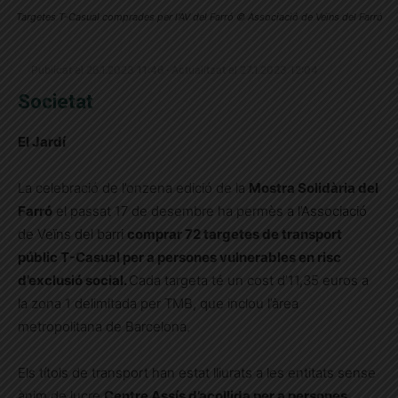
Targetes T-Casual comprades per l'AV del Farró © Associació de Veïns del Farró
Publicat el 26.1.2023 11:46 · Actualitzat el 27.1.2023 12:04
Societat
El Jardí
La celebració de l’onzena edició de la
Mostra Solidària del
Farró
el passat 17 de desembre ha permès
a l’Associació
de Veïns del barri
comprar 72 targetes de transport
públic T-Casual per a persones vulnerables en risc
d’exclusió social.
Cada targeta té un cost d’11,35 euros a
la zona 1 delimitada per TMB, que inclou l’àrea
metropolitana de Barcelona.
Els títols de transport han estat lliurats a les entitats sense
ànim de lucre
Centre Assís d’acollida per a persones