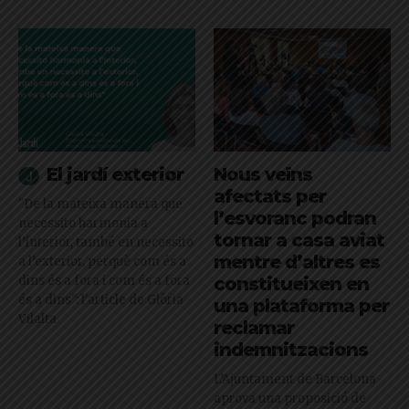
El jardí exterior
Nous veïns
afectats per
"De la mateixa manera que
l’esvoranc podran
necessito harmonia a
tornar a casa aviat
l’interior, també en necessito
mentre d’altres es
a l’exterior, perquè com és a
dins és a fora i com és a fora
constitueixen en
és a dins": l'article de Glòria
una plataforma per
Vilalta
reclamar
indemnitzacions
L’Ajuntament de Barcelona
aprova una proposició de