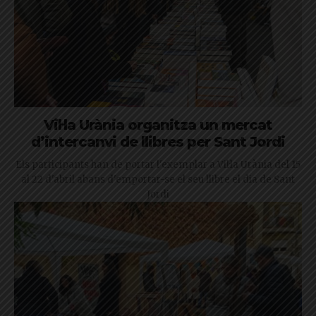
Vil·la Urània organitza un mercat
d’intercanvi de llibres per Sant Jordi
Els participants han de portar l'exemplar a Vil·la Urània del 15
al 22 d'abril abans d'emportar-se el seu llibre el dia de Sant
Jordi