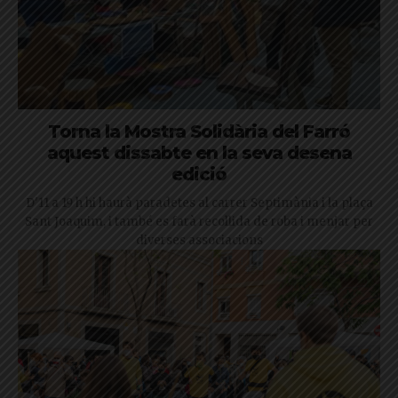
Torna la Mostra Solidària del Farró
aquest dissabte en la seva desena
edició
D'11 a 19 h hi haurà paradetes al carrer Septimània i la plaça
Sant Joaquim, i també es farà recollida de roba i menjar per
diverses associacions