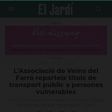
Publicitat
Publicitat
Destacat
El Farró
Societat
L’Associació de Veïns del
Farró reparteix títols de
transport públic a persones
vulnerables
Amb els diners recaptats per Nadal a l'11a Mostra Solidària,
han comprat i entregat més de setanta T-Casual