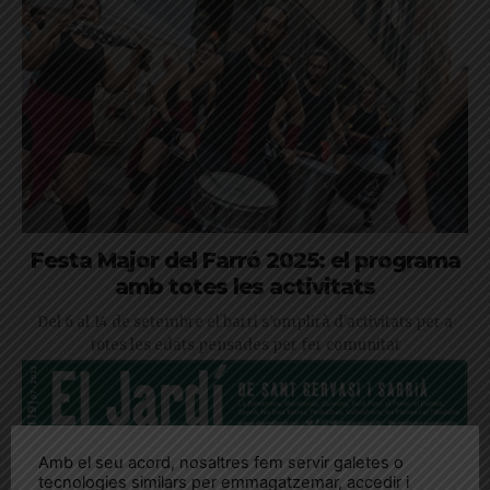
Festa Major del Farró 2025: el programa
amb totes les activitats
Del 6 al 14 de setembre el barri s'omplirà d'activitats per a
totes les edats pensades per fer comunitat
Amb el seu acord, nosaltres fem servir galetes o
tecnologies similars per emmagatzemar, accedir i