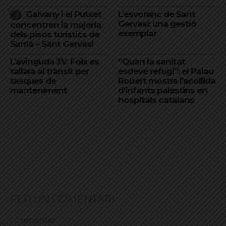
Galvany i el Putxet
L’esvoranc de Sant
Gervasi: una gestió
concentren la majoria
exemplar
dels pisos turístics de
Sarrià – Sant Gervasi
L’avinguda J.V. Foix es
“Quan la sanitat
tallarà al trànsit per
esdevé refugi”: el Palau
tasques de
Robert mostra l’acollida
manteniment
d’infants palestins en
hospitals catalans
FER UN COMENTARI