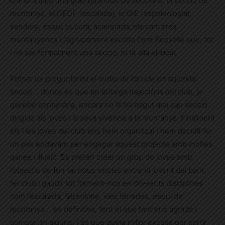
compta amb una gran quantitat de seccions: la secció de
muntanya, el GEDE (escalada), el GIE (espeleologia),
senders, esquí, cultura, acampada, els cantaires
muntanyencs i l’agrupament escolta Pere Rosselló que, tot
i no ser formalment una secció, hi té allà el local.
Potser us preguntareu el motiu de l’article en aquesta
secció… doncs és que en la llarga trajectòria del club, ja
gairebé centenària, encara no hi ha hagut mai cap secció
dirigida als joves i la seva vivència a la muntanya. Finalment
els i les joves del club ens hem organitzat i hem decidit fer
un pas endavant per engegar aquest projecte amb moltes
ganes i il·lusió. Es pretén crear un grup de joves amb
l’objectiu de formar nous vincles entre el jovent del barri,
fer club i gaudir tot formant-nos en diferents disciplines
com l’escalada, l’alpinisme, vies ferrades, esquí de
muntanya… en definitiva, fent el que tant ens agrada i
compartim alguns. I és que quina millor excusa per sortir