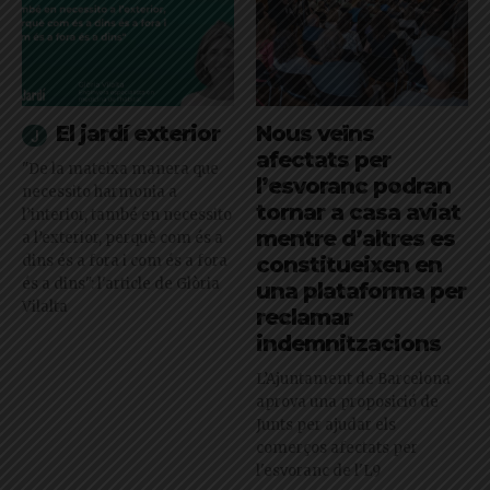
El jardí exterior
Nous veïns
afectats per
"De la mateixa manera que
l’esvoranc podran
necessito harmonia a
tornar a casa aviat
l’interior, també en necessito
mentre d’altres es
a l’exterior, perquè com és a
dins és a fora i com és a fora
constitueixen en
és a dins": l'article de Glòria
una plataforma per
Vilalta
reclamar
indemnitzacions
L’Ajuntament de Barcelona
aprova una proposició de
Junts per ajudar els
comerços afectats per
l'esvoranc de l'L9