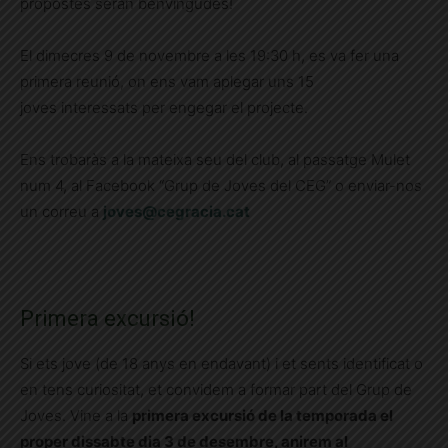
propostes seran benvingudes!
El dimecres 9 de novembre a les 19:30 h, es va fer una
primera reunió, on ens vam aplegar uns 15
joves interessats per engegar el projecte.
Ens trobaràs a la mateixa seu del club, al passatge Mulet
num 4, al Facebook “Grup de Joves del CEG” o enviar-nos
un correu a
joves@cegracia.cat
Primera excursió!
Si ets jove (de 18 anys en endavant) i et sents identificat o
en tens curiositat, et convidem a formar part del Grup de
Joves. Vine a la
primera excursió de la temporada el
proper dissabte dia 3 de desembre, anirem al