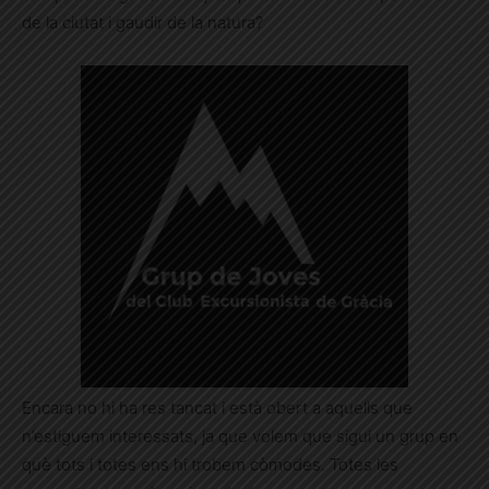
de la ciutat i gaudir de la natura?
Encara no hi ha res tancat i està obert a aquells que
n’estiguem interessats, ja que volem que sigui un grup en
què tots i totes ens hi trobem còmodes. Totes les