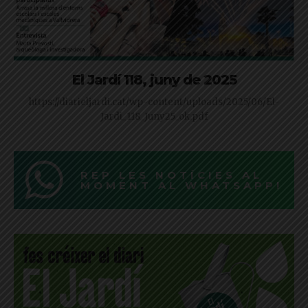
El Jardí 118, juny de 2025
https://diarieljardi.cat/wp-content/uploads/2025/06/El-
Jardi_118_Juny25_ok.pdf
REP LES NOTÍCIES AL
MOMENT AL WHATSAPP!