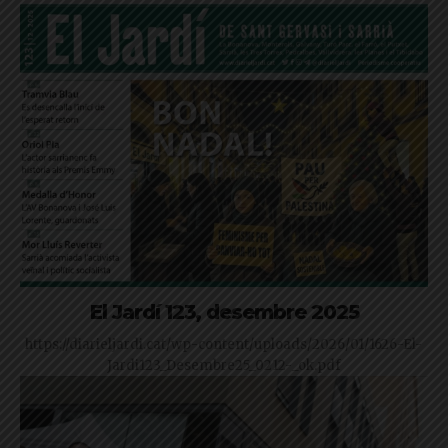
El Jardí 123, desembre 2025
https://diarieljardi.cat/wp-content/uploads/2026/01/1626-El-
Jardi123_Desembre25_0212-_ok.pdf