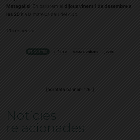
Matagalls!
En parlarem el
dijous vinent 1 de desembre a
les 20 h
a la mateixa seu del club.
T’hi esperem!
ETIQUETES
el Farró
excursionisme
joves
[adrotate banner="28"]
Notícies
relacionades