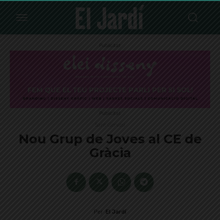
Publicitat
Publicitat
Sant Gervasi
Nou Grup de Joves al CE de
Gràcia
Per
El Jardí