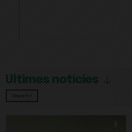
Últimes notícies
Veure'n +