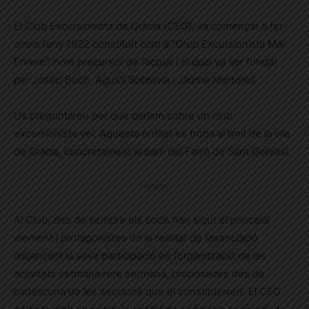
El Club Excursionista de Gràcia (CEG), va començar a fer
arrels l’any 1922 constituït com a “Grup Excursionista Mai
Enrere”, nom precursor de l’actual i el qual va ser fundat
per Josep Buch, Agustí Sobrevia i Jaume Martorell.
Us preguntareu per què parlem sobre un club
excursionista veí. Aquesta entitat es troba al límit de la vila
de Gràcia, concretament al barri del Farró de Sant Gervasi.
Publicitat
Al Club, des de sempre els socis han sigut el principal
element i protagonistes de la realitat de l’associació
mitjançant la seva participació en l’organització de les
activitats setmana rere setmana, proposades des de
cadascuna de les seccions que el constitueixen. El CEG