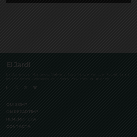
El Jardí
La Bonanova, Monterols, Galvany, Turó Parc, el Farró, el Putxet, Sarrià,
les Tres Torres, Pedralbes, Vallvidrera, les Planes i el Tibidabo
QUI SOM?
ON REPARTIM?
HEMEROTECA
CONTACTA