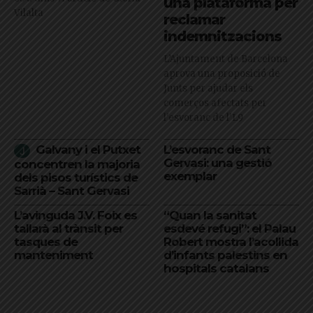
una plataforma per
Vilalta
reclamar
indemnitzacions
L’Ajuntament de Barcelona
aprova una proposició de
Junts per ajudar els
comerços afectats per
l'esvoranc de l'L9
Galvany i el Putxet
L’esvoranc de Sant
Gervasi: una gestió
concentren la majoria
exemplar
dels pisos turístics de
Sarrià – Sant Gervasi
L’avinguda J.V. Foix es
“Quan la sanitat
tallarà al trànsit per
esdevé refugi”: el Palau
tasques de
Robert mostra l’acollida
manteniment
d’infants palestins en
hospitals catalans