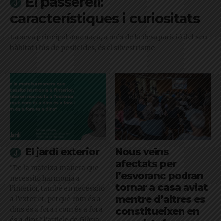
El passerell:
característiques i curiositats
La seva principal amenaça, a més de la desaparició del seu
hàbitat i l'ús de pesticides, és el silvestrisme
El jardí exterior
Nous veïns
afectats per
"De la mateixa manera que
l’esvoranc podran
necessito harmonia a
tornar a casa aviat
l’interior, també en necessito
mentre d’altres es
a l’exterior, perquè com és a
dins és a fora i com és a fora
constitueixen en
és a dins": l'article de Glòria