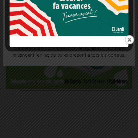
MOMENT AL WHATSAPP!
Més informació
Acceptar
Rebutjar tot
Quan l’usuari crea un compte al Diari el Jardí, dona el
seu consentiment explícit per rebre comunicacions
informatives relacionades amb el servei. Aquest
consentiment pot ser revocat en qualsevol moment
mitjançant l’enllaç de baixa present a tots els correus.