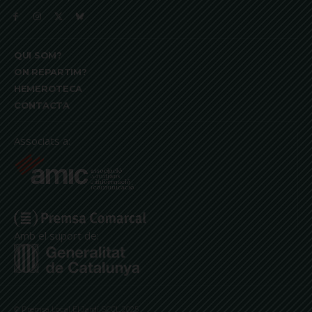
QUI SOM?
ON REPARTIM?
HEMEROTECA
CONTACTA
Associats a:
Amb el suport de:
© Premsa Local El Jardí SCCL 2025