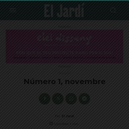
Publicitat
Publicitat
Portades
Número 1, novembre
Per
El Jardí
Less than 1
min.