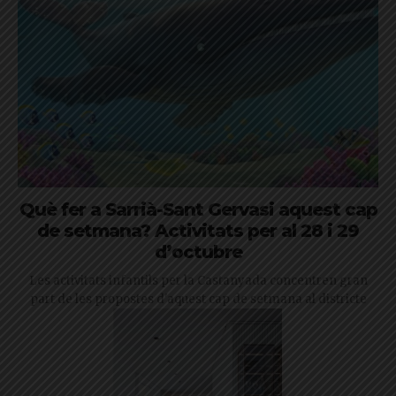
Què fer a Sarrià-Sant Gervasi aquest cap
de setmana? Activitats per al 28 i 29
d’octubre
Les activitats infantils per la Castanyada concentren gran
part de les propostes d'aquest cap de setmana al districte