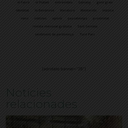
el Farró
el Putxet
entrevistes
Galvany
gent gran
identitat
la Bonanova
literatura
Monterols
música
nens
notícies
opinió
passatemps
proximitat
revista mensual gratuïta
Sant Gervasi
sentiment de pertinença
Turó Parc
[adrotate banner="28"]
Notícies
relacionades