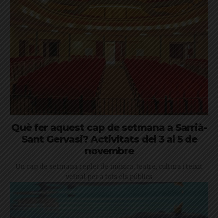
Què fer aquest cap de setmana a Sarrià-
Sant Gervasi? Activitats del 3 al 5 de
novembre
Un cap de setmana replet de música, teatre, cultura i teixit
veïnal per a tots els públics