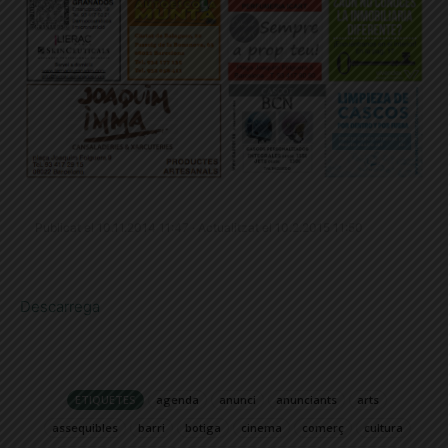
Publicat el 10.11.2014 11:47 · Actualitzat el 10.2.2015 11:50
Descarrega
ETIQUETES
agenda
anunci
anunciants
arts
assequibles
barri
botiga
cinema
comerç
cultura