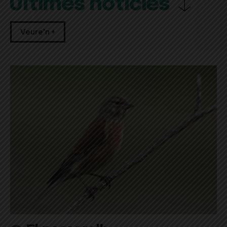
Últimes notícies
Veure'n +