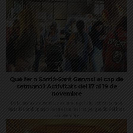
Què fer a Sarrià-Sant Gervasi el cap de
setmana? Activitats del 17 al 19 de
novembre
De la tarda de divendres a diumenge hi ha activitats molt
variades amb música, teatre i un mercat per gaudir del barri
el novembre