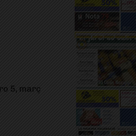
o 5, març