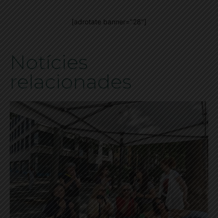
[adrotate banner="28"]
Notícies
relacionades