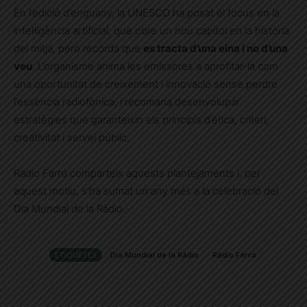
En l’edició d’enguany, la UNESCO ha posat el focus en la
intel·ligència artificial, que obre un nou capítol en la història
del mitjà, però recorda que
es tracta d’una eina i no d’una
veu
. L’organisme anima les emissores a aprofitar-la com
una oportunitat de creixement i innovació sense perdre
l’essència radiofònica, i recomana desenvolupar
estratègies que garanteixin els principis d’ètica, criteri,
creativitat i servei públic.
Ràdio Farró comparteix aquests plantejaments i, per
aquest motiu, s’ha sumat un any més a la celebració del
Dia Mundial de la Ràdio.
ETIQUETES
Dia Mundial de la Ràdio
Ràdio Farró