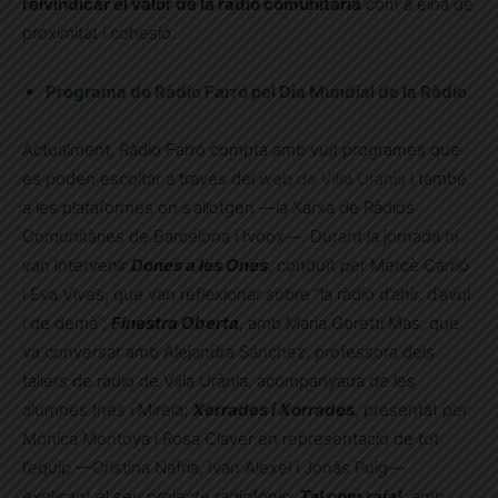
reivindicar el valor de la ràdio comunitària
com a eina de
proximitat i cohesió.
Programa de Ràdio Farró pel Dia Mundial de la Ràdio
Actualment, Ràdio Farró compta amb vuit programes que
es poden escoltar a través del
web de Vil·la Urània
i també
a les plataformes on s’allotgen —la Xarxa de Ràdios
Comunitàries de Barcelona i Ivoox—. Durant la jornada hi
van intervenir
Dones a les Ones
, conduït per Mercè Carrió
i Eva Vives, que van reflexionar sobre “la ràdio d’ahir, d’avui
i de demà”;
Finestra Oberta
, amb Maria Goretti Mas, que
va conversar amb Alejandra Sánchez, professora dels
tallers de ràdio de Vil·la Urània, acompanyada de les
alumnes Inés i Mireia;
Xerrades i Xorrades
, presentat per
Mònica Montoya i Rosa Claver en representació de tot
l’equip —Cristina Nafría, Ivan Alexei i Jonàs Puig—
explicant el seu projecte radiofònic;
Tal com raja!
, amb