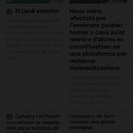
El jardí exterior
Nous veïns
afectats per
"De la mateixa manera que
l’esvoranc podran
necessito harmonia a
tornar a casa aviat
l’interior, també en necessito
mentre d’altres es
a l’exterior, perquè com és a
dins és a fora i com és a fora
constitueixen en
és a dins": l'article de Glòria
una plataforma per
Vilalta
reclamar
indemnitzacions
L’Ajuntament de Barcelona
aprova una proposició de
Junts per ajudar els
comerços afectats per
l'esvoranc de l'L9
Galvany i el Putxet
L’esvoranc de Sant
Gervasi: una gestió
concentren la majoria
exemplar
dels pisos turístics de