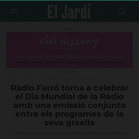
Publicitat
Publicitat
Destacat
El Farró
Societat
Ràdio Farró torna a celebrar
el Dia Mundial de la Ràdio
amb una emissió conjunta
entre els programes de la
seva graella
La trobada ha servit per compartir experiències, explicar els
continguts dels espais i reivindicar el valor de la ràdio