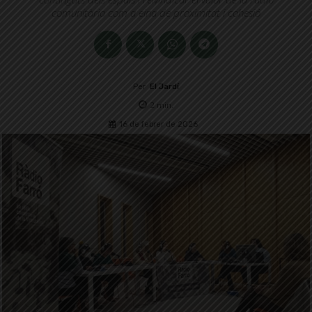
comunitària com a eina de proximitat i cohesió
Per
El Jardí
2
min.
16 de febrer de 2026