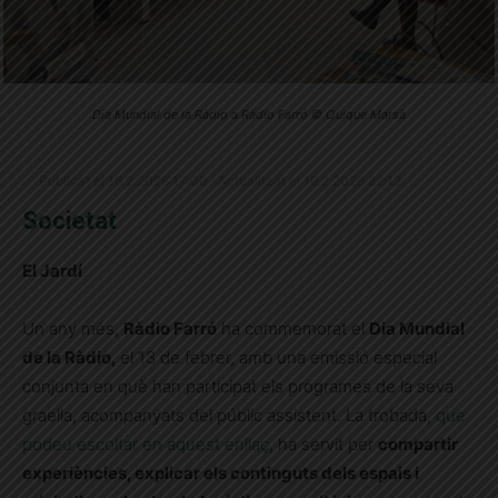
Dia Mundial de la Ràdio a Ràdio Farró © Quique Marsà
Publicat el 16.2.2026 17:00 · Actualitzat el 16.2.2026 22:12
Societat
El Jardí
Un any més,
Ràdio Farró
ha commemorat el
Dia Mundial
de la Ràdio,
el 13 de febrer, amb una emissió especial
conjunta en què han participat els programes de la seva
graella, acompanyats del públic assistent. La trobada,
que
podeu escoltar en aquest enllaç
, ha servit per
compartir
experiències, explicar els continguts dels espais i