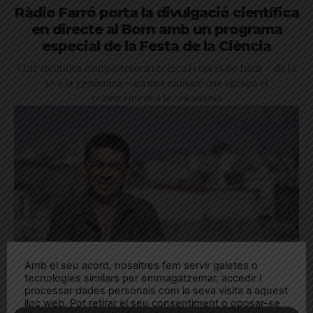
Ràdio Farró porta la divulgació científica
en directe al Born amb un programa
especial de la Festa de la Ciència
Cinc científics comparteixen recerca i reptes de futur —de la
IA a la genòmica— en una emissió que apropa el
coneixement a la ciutadania
Amb el seu acord, nosaltres fem servir galetes o
tecnologies similars per emmagatzemar, accedir i
processar dades personals com la seva visita a aquest
lloc web. Pot retirar el seu consentiment o oposar-se