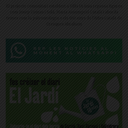
El projecte comunitari establert a Vil·la Urània repassa figures
com Josep Comas i Solà, Maria Assumpció Català i aborda
temes com la paleontologia o els 650 anys de l'Atles Català de
Cresques Abraham
REP LES NOTÍCIES AL
MOMENT AL WHATSAPP!