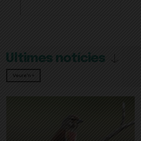
Últimes notícies
Veure'n +