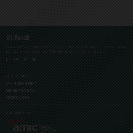
El Jardí
La Bonanova, Monterols, Galvany, Turó Parc, el Farró, el Putxet, Sarrià,
les Tres Torres, Pedralbes, Vallvidrera, les Planes i el Tibidabo
QUI SOM?
ON REPARTIM?
HEMEROTECA
CONTACTA
Associats a: