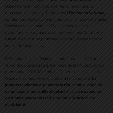
Quima Parra en nom propi i de Marta Ferrer, que va
repassar el primer any d’emissions; i
Fenòmens Naturals
,
conduït per Cristina Junyent, dedicat a la figura de Charles
Darwin coincidint amb el 217è aniversari del seu
naixement. El programa va ser presentat per Goretti Mas i
a la taula de so hi va participar Alejandra Sánchez amb el
suport de Quima Parra.
El Dia Mundial de la Ràdio es commemora cada 13 de
febrer des que els estats membres de la UNESCO el van
proclamar el 2011 i l’Assemblea General de les Nacions
Unides el va reconèixer oficialment l’any següent.
La
jornada reivindica el paper de la ràdio com el mitjà de
comunicació més utilitzat del món i la seva capacitat
d’arribar a qualsevol racó, fins i tot allà on no hi ha
electricitat
.