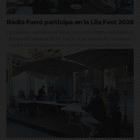
Ràdio Farró participa en la Lila Fest 2026
En aquesta emissió es va donar veu a tres dones vinculades al
Raval amb voluntat de fer xarxa, crear espais de confiança i
també d’acompanyament en la lluita en casos de violència