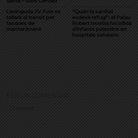
Sarrià – Sant Gervasi
L’avinguda J.V. Foix es
“Quan la sanitat
tallarà al trànsit per
esdevé refugi”: el Palau
tasques de
Robert mostra l’acollida
manteniment
d’infants palestins en
hospitals catalans
FER UN COMENTARI