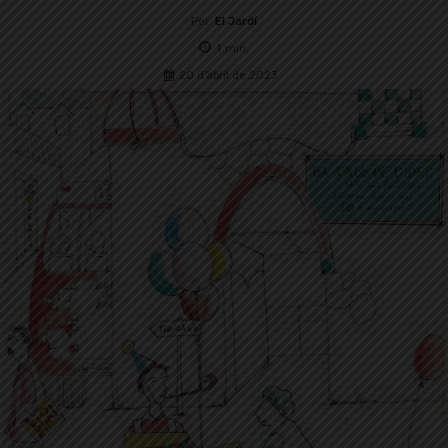
Per
El Jardí
1
min.
20 d'abril de 2023