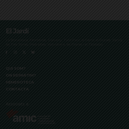
El Jardí
La Bonanova, Monterols, Galvany, Turó Parc, el Farró, el Putxet, Sarrià,
les Tres Torres, Pedralbes, Vallvidrera, les Planes i el Tibidabo
QUI SOM?
ON REPARTIM?
HEMEROTECA
CONTACTA
Associats a: