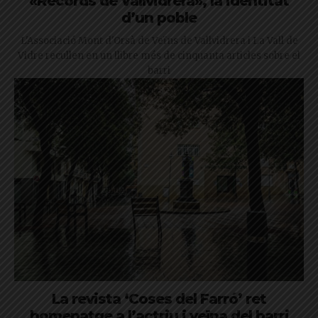
«Records de Vallvidrera», la identitat
d’un poble
L'Associació Mont d'Orsà de Veïns de Vallvidrera i La Vall de
Vidre recullen en un llibre més de cinquanta articles sobre el
barri
La revista ‘Coses del Farró’ ret
homenatge a l’actriu i veïna del barri