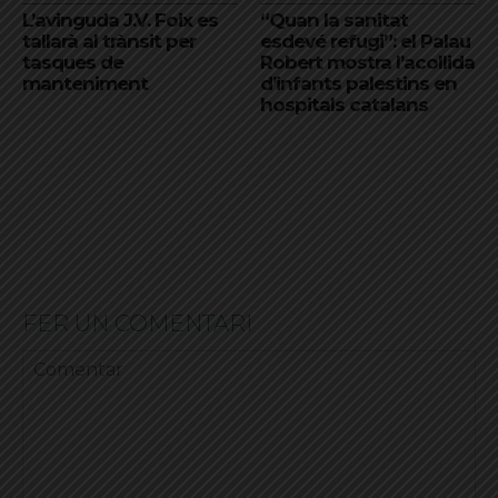
L’avinguda J.V. Foix es
“Quan la sanitat
tallarà al trànsit per
esdevé refugi”: el Palau
tasques de
Robert mostra l’acollida
manteniment
d’infants palestins en
hospitals catalans
FER UN COMENTARI