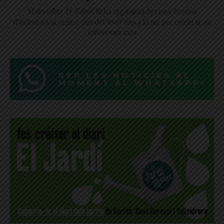
El dissabte 13 d'abril hi ha organitzades una desena
d'activitats al centre des del matí fins a la nit per celebrar un
aniversari més
REP LES NOTÍCIES AL
MOMENT AL WHATSAPP!