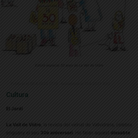
Edició especial 30 anys de La Vall de Vidre
Publicat el 20.4.2023 17:18 · Actualitzat el 21.4.2023 8:52
Cultura
El Jardí
La Vall de Vidre
, la revista del veïnat de Vallvidrera, celebra
enguany el seu
30è aniversari
. Ho faran aquest
dissabte