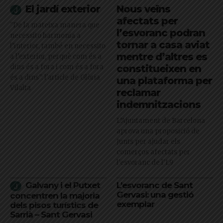
El jardí exterior
Nous veïns
afectats per
"De la mateixa manera que
l’esvoranc podran
necessito harmonia a
tornar a casa aviat
l’interior, també en necessito
mentre d’altres es
a l’exterior, perquè com és a
dins és a fora i com és a fora
constitueixen en
és a dins": l'article de Glòria
una plataforma per
Vilalta
reclamar
indemnitzacions
L’Ajuntament de Barcelona
aprova una proposició de
Junts per ajudar els
comerços afectats per
l'esvoranc de l'L9
Galvany i el Putxet
L’esvoranc de Sant
Gervasi: una gestió
concentren la majoria
exemplar
dels pisos turístics de
Sarrià – Sant Gervasi