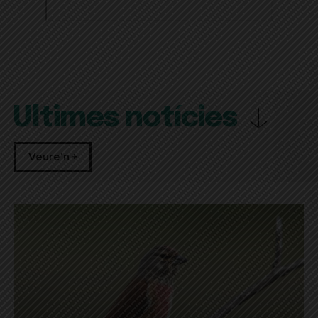
Últimes notícies
Veure'n +