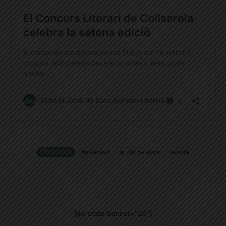
ETIQUETES
Aniversari
la vall de vidre
revista
[adrotate banner="28"]