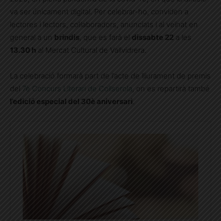
va ser únicament digital. Per celebrar-ho, conviden a
lectores i lectors, col·laboradors, anunciats i al veïnat en
general a un
brindis
, que es farà el
dissabte 22
a les
13.30 h
al Mercat Cultural de Vallvidrera.
La celebració formarà part de l’acte de lliurament de premis
del
7è Concurs Literari de Collserola
, on es repartirà també
l’edició especial del 30è aniversari
.