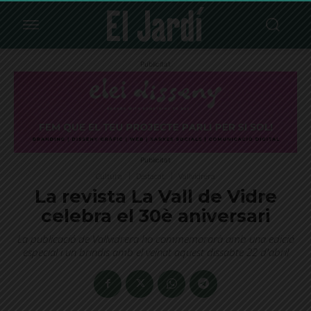
Publicitat
Publicitat
Cultura
Destacat
Vallvidrera
La revista La Vall de Vidre
celebra el 30è aniversari
La publicació de Vallvidrera ho commemorarà amb una edició
especial i un brindis amb el veïnat aquest dissabte 22 d'abril