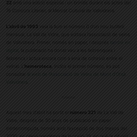
22
amb una edició especial i un brindis durant els actes del
7è Concurs Literari, al Mercat Cultural de Vallvidrera.
L’abril de 1993
veia la llum el número 0 d’un nou butlletí
mensual, La Vall de Vidre, que editava l’associació de veïns
de Vallvidrera. Primer, només en paper, i després
també en
digital
, la publicació ha donat veu a les llebrenques i
llebrencs i actua encara com a eina de cohesió entre el
veïnat. L’
hemeroteca
, inclòs el primer número, es pot
consultar
al web de l’Associació de Veïns de Mont d’Orsà
Vallvidrera
.
Publicitat
Aquest mes d’abril ha sortit el
número 321
de La Vall de
Vidre, després de 30 anys de publicació en paper
ininterrompuda, només amb l’excepció de dos mesos del
2020, en plena pandèmia de la covid-19, en què la difusió