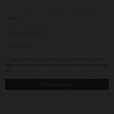
Comentar
No
Co
ele
Pà
we
Deseu el meu nom, el meu correu electrònic i el lloc
web en aquest navegador per a la propera vegada que ho
faci.