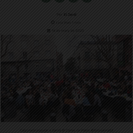
Per
El Jardí
Less than 1
min.
16 de març de 2023
Calçotada popular a Sarrià © Carles de Pablo ©fotosarria93