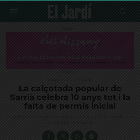
Publicitat
Publicitat
Destacat
Sarrià
Societat
La calçotada popular de
Sarrià celebra 10 anys tot i la
falta de permís inicial
Les imatges d'una jornada amb bon temps, calçots i botifarra a
la plaça de Sant Vicenç