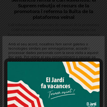
Suprem rebutja el recurs de la
promotora i referma la lluita de la
plataforma veïnal
L'alt tribunal rebutja el recurs de cassació de la promotora
CORP i la sentència passa a ser ferma; Defensem Can
Raventós exigeix la permuta total a l'Ajuntament i convoca
una cercavila reivindicativa
Amb el seu acord, nosaltres fem servir galetes o
tecnologies similars per emmagatzemar, accedir i
processar dades personals com la seva visita a aquest
lloc web. Pot retirar el seu consentiment o oposar-se
al processament de dades basat en interessos
legítims en qualsevol moment fent clic a "Ajustos de
cookies" o a la nostra Política de privacitat en aquest
lloc web. Si cliques "acceptar" dones el teu
consentiment
Més informació
Acceptar
Rebutjar tot
Quan l’usuari crea un compte al Diari el Jardí, dona el