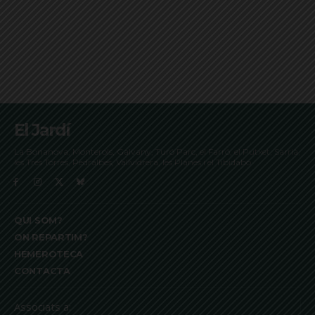
El Jardí
La Bonanova, Monterols, Galvany, Turó Parc, el Farró, el Putxet, Sarrià,
les Tres Torres, Pedralbes, Vallvidrera, les Planes i el Tibidabo
QUI SOM?
ON REPARTIM?
HEMEROTECA
CONTACTA
Associats a: