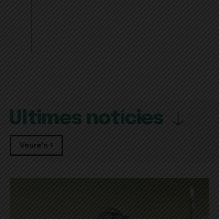
Últimes notícies
Veure'n +