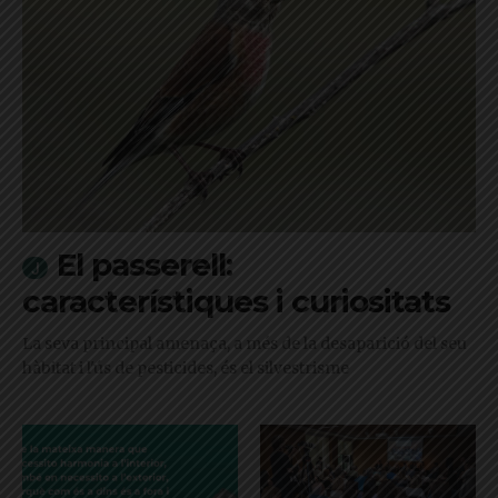
El passerell:
característiques i curiositats
La seva principal amenaça, a més de la desaparició del seu
hàbitat i l'ús de pesticides, és el silvestrisme