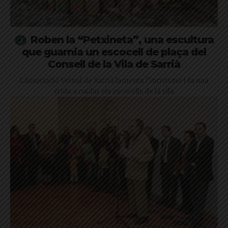
Roben la “Petxineta”, una escultura
que guarnia un escocell de plaça del
Consell de la Vila de Sarrià
L'Associació Veïnal de Sarrià lamenta l'incivisme i fa una
crida a cuidar els escocells de la vila