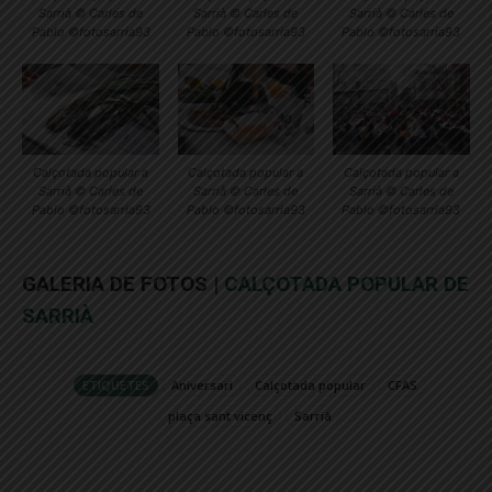
Sarrià © Carles de
Sarrià © Carles de
Sarrià © Carles de
Pablo ©fotosarria93
Pablo ©fotosarria93
Pablo ©fotosarria93
Calçotada popular a
Calçotada popular a
Calçotada popular a
Sarrià © Carles de
Sarrià © Carles de
Sarrià © Carles de
Pablo ©fotosarria93
Pablo ©fotosarria93
Pablo ©fotosarria93
GALERIA DE FOTOS
| CALÇOTADA POPULAR DE
SARRIÀ
ETIQUETES
Aniversari
Calçotada popular
CFAS
plaça sant vicenç
Sarrià