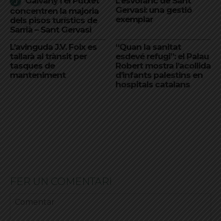
Galvany i el Putxet
L’esvoranc de Sant
Gervasi: una gestió
concentren la majoria
exemplar
dels pisos turístics de
Sarrià – Sant Gervasi
L’avinguda J.V. Foix es
“Quan la sanitat
tallarà al trànsit per
esdevé refugi”: el Palau
tasques de
Robert mostra l’acollida
manteniment
d’infants palestins en
hospitals catalans
FER UN COMENTARI