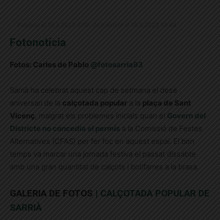
Publicat el 16.3.2023 9:59 · Actualitzat el 16.3.2023 10:48
Fotonotícia
Fotos: Carles de Pablo
@fotosarria93
Sarrià ha celebrat aquest cap de setmana el desè
aniversari de la
calçotada popular
a la
plaça de Sant
Vicenç
, malgrat els problemes inicials quan el
Govern del
Districte no concedia el permís
a la Comissió de Festes
Alternatives (CFAS) per fer foc en aquest espai. El bon
temps va marcar una jornada festiva el passat dissabte
amb una gran quantitat de calçots i botifarres a la brasa.
GALERIA DE FOTOS
| CALÇOTADA POPULAR DE
SARRIÀ