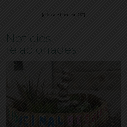
[adrotate banner="28"]
Notícies
relacionades