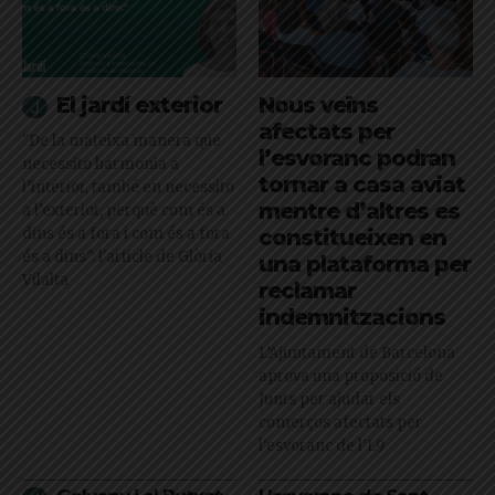
El jardí exterior
Nous veïns
afectats per
"De la mateixa manera que
l’esvoranc podran
necessito harmonia a
tornar a casa aviat
l’interior, també en necessito
mentre d’altres es
a l’exterior, perquè com és a
dins és a fora i com és a fora
constitueixen en
és a dins": l'article de Glòria
una plataforma per
Vilalta
reclamar
indemnitzacions
L’Ajuntament de Barcelona
aprova una proposició de
Junts per ajudar els
comerços afectats per
l'esvoranc de l'L9