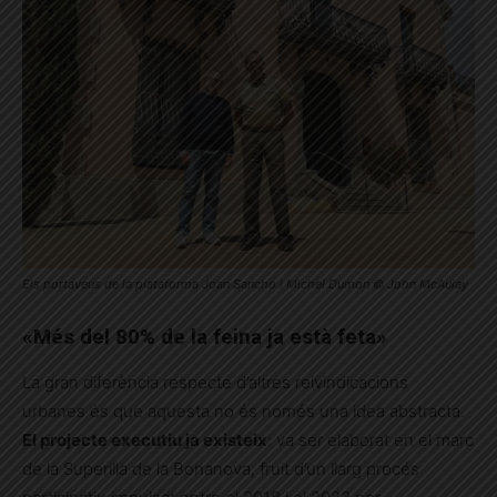
Els portaveus de la plataforma Joan Sancho i Michel Dumon © John McAulay
«Més del 80% de la feina ja està feta»
La gran diferència respecte d’altres reivindicacions
urbanes és que aquesta no és només una idea abstracta.
El projecte executiu ja existeix
: va ser elaborat en el marc
de la Superilla de la Bonanova, fruit d’un llarg procés