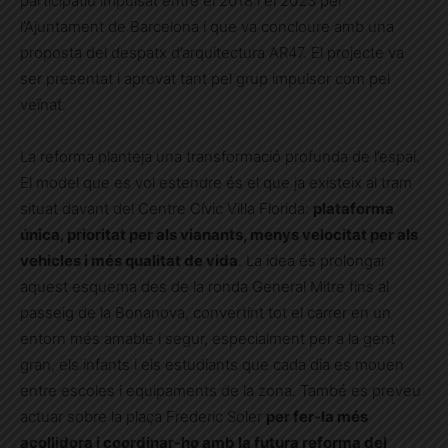
participatiu impulsat entre el 2018 i el 2023 per
l’Ajuntament de Barcelona i que va concloure amb una
proposta del despatx d’arquitectura AR47. El projecte va
ser presentat i aprovat tant pel grup impulsor com pel
veïnat.
La reforma planteja una transformació profunda de l’espai.
El model que es vol estendre és el que ja existeix al tram
situat davant del Centre Cívic Vil·la Florida:
plataforma
única, prioritat per als vianants, menys velocitat per als
vehicles i més qualitat de vida
. La idea és prolongar
aquest esquema des de la ronda General Mitre fins al
passeig de la Bonanova, convertint tot el carrer en un
entorn més amable i segur, especialment per a la gent
gran, els infants i els estudiants que cada dia es mouen
entre escoles i equipaments de la zona. També es preveu
actuar sobre la plaça Frederic Soler
per fer-la més
acollidora i coordinar-ho amb la futura reforma del