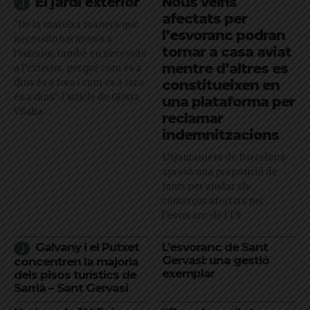
El jardí exterior
Nous veïns
afectats per
"De la mateixa manera que
l’esvoranc podran
necessito harmonia a
tornar a casa aviat
l’interior, també en necessito
mentre d’altres es
a l’exterior, perquè com és a
dins és a fora i com és a fora
constitueixen en
és a dins": l'article de Glòria
una plataforma per
Vilalta
reclamar
indemnitzacions
L’Ajuntament de Barcelona
aprova una proposició de
Junts per ajudar els
comerços afectats per
l'esvoranc de l'L9
Galvany i el Putxet
L’esvoranc de Sant
Gervasi: una gestió
concentren la majoria
exemplar
dels pisos turístics de
Sarrià – Sant Gervasi