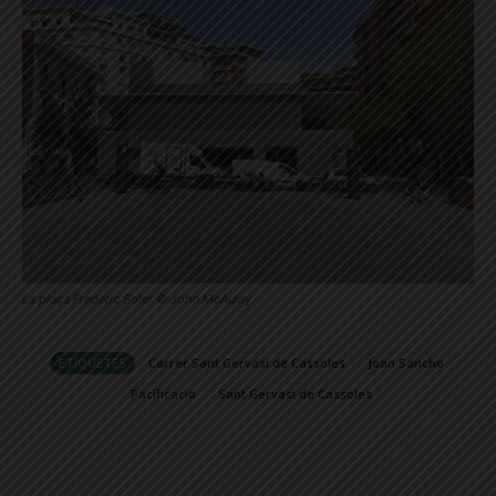
La plaça Frederic Soler © John McAulay
ETIQUETES
Carrer Sant Gervasi de Cassoles
Joan Sancho
Pacificació
Sant Gervasi de Cassoles