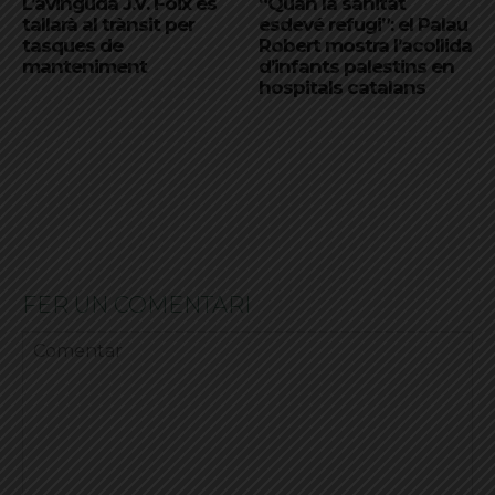
L’avinguda J.V. Foix es
“Quan la sanitat
tallarà al trànsit per
esdevé refugi”: el Palau
tasques de
Robert mostra l’acollida
manteniment
d’infants palestins en
hospitals catalans
FER UN COMENTARI