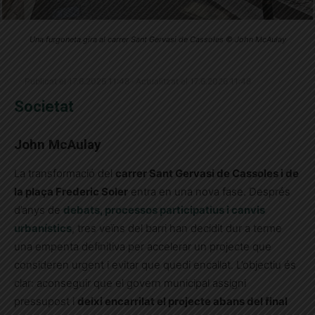
Una furgoneta gira al carrer Sant Gervasi de Cassoles © John McAulay
Publicat el 17.6.2026 11:48 · Actualitzat el 17.6.2026 11:48
Societat
John McAulay
La transformació del
carrer Sant Gervasi de Cassoles i de
la plaça Frederic Soler
entra en una nova fase. Després
d’anys de
debats, processos participatius i canvis
urbanístics
, tres veïns del barri han decidit dur a terme
una empenta definitiva per accelerar un projecte que
consideren urgent i evitar que quedi encallat. L’objectiu és
clar: aconseguir que el govern municipal assigni
pressupost i
deixi encarrilat el projecte abans del final