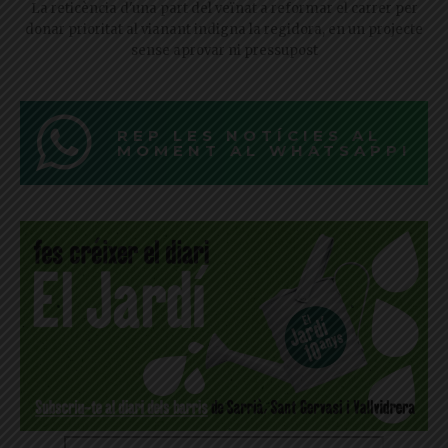
La reticència d'una part del veïnat a reformar el carrer per
donar prioritat al vianant indigna la regidora, en un projecte
sense aprovar ni pressupost
REP LES NOTÍCIES AL
MOMENT AL WHATSAPP!