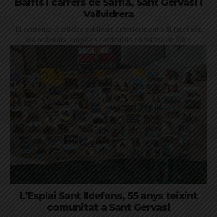
Barris i carrers de Sarrià, Sant Gervasi i
Vallvidrera
El centenar d'articles publicats anteriorment a El Jardí són
ara ordenats, ampliats i articulats en forma de llibre
L’Esplai Sant Ildefons, 55 anys teixint
comunitat a Sant Gervasi