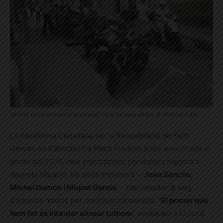
Voreres estretes, motos aparcades i una terrassa de bar © John McAulay
La Plataforma Ciutadana per la Remodelació de Sant
Gervasi de Cassoles i la Plaça Frederic Soler, constituïda el
gener del 2026, neix precisament per donar resposta a
aquesta situació. Els seus impulsors —
Joan Sancho,
Michel Dumon i Miquel García
— han treballat al llarg
d’aquests mesos per construir consensos. “
El primer que
hem fet és intentar alinear tothom
”, expliquen a El Jardí.