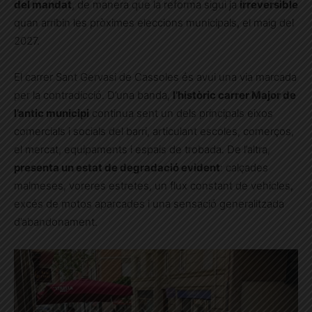
del mandat
, de manera que la reforma sigui ja
irreversible
quan arribin les pròximes eleccions municipals, el maig del
2027.
El carrer Sant Gervasi de Cassoles és avui una via marcada
per la contradicció. D’una banda,
l’històric carrer Major de
l’antic municipi
continua sent un dels principals eixos
comercials i socials del barri, articulant escoles, comerços,
el mercat, equipaments i espais de trobada. De l’altra,
presenta un estat de degradació evident
: calçades
malmeses, voreres estretes, un flux constant de vehicles,
excés de motos aparcades i una sensació generalitzada
d’abandonament.