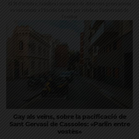
El 19 d’octubre, famílies i monitors de diferents generacions
es van reunir a l'Escola Lurdes per celebrar l'aniversari de
l'entitat
Gay als veïns, sobre la pacificació de
Sant Gervasi de Cassoles: «Parlin entre
vostès»