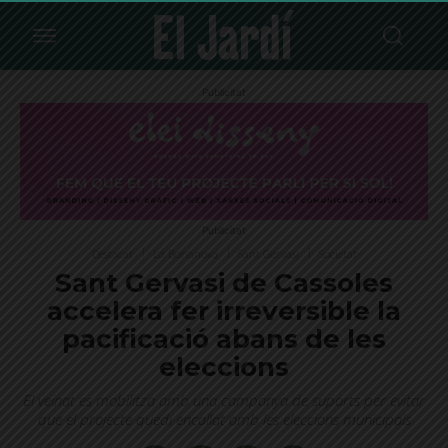
Publicitat
Publicitat
Destacat
La Bonanova
Sant Gervasi
Societat
Sant Gervasi de Cassoles
accelera fer irreversible la
pacificació abans de les
eleccions
El veïnat es mobilitza amb una campanya de suports per evitar
que el projecte quedi encallat amb les eleccions municipals