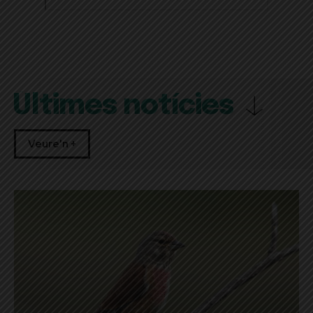
Últimes notícies
Veure'n +