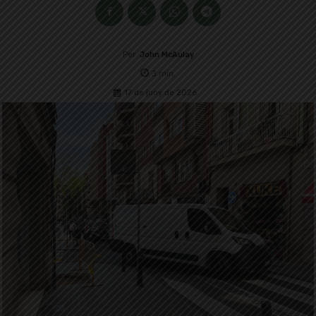
Per
John McAulay
3
min.
17 de juny de 2026