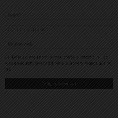
Comentar
No
Co
ele
Pà
we
Deseu el meu nom, el meu correu electrònic i el lloc
web en aquest navegador per a la propera vegada que ho
faci.