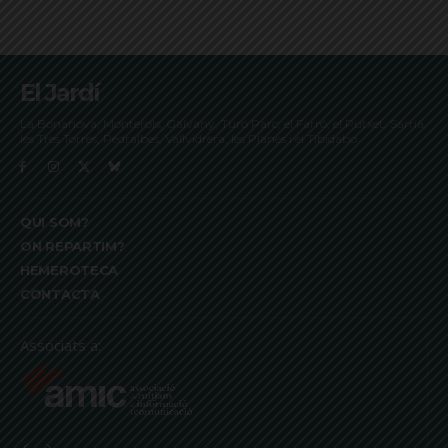
El Jardí
La Bonanova, Monterols, Galvany, Turó Parc, el Farró, el Putxet, Sarrià,
les Tres Torres, Pedralbes, Vallvidrera, les Planes i el Tibidabo
QUI SOM?
ON REPARTIM?
HEMEROTECA
CONTACTA
Associats a: