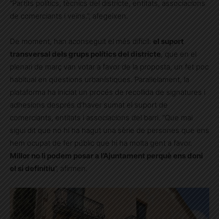
“Partits polítics, tècnics del districte, entitats, associacions
de comerciants i veïns.”, afegeixen.
De moment, han aconseguit el més difícil:
el suport
transversal dels grups polítics del districte
, que en el
plenari de març van votar a favor de la proposta, un fet poc
habitual en qüestions urbanístiques. Paral·lelament, la
plataforma ha iniciat un procés de recollida de signatures i
adhesions després d’haver sumat el suport de
comerciants, entitats i associacions del barri. “Que mai
sigui dit que no hi ha hagut una sèrie de persones que ens
hem ocupat de fer públic que hi ha molta gent a favor.
Millor no li podem posar a l’Ajuntament perquè ens doni
el sí definitiu
”, afirmen.