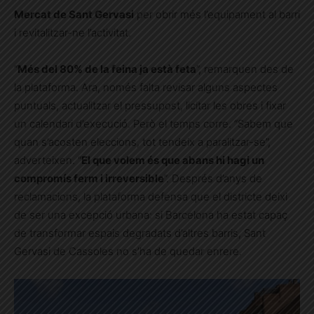
Mercat de Sant Gervasi
per obrir més l’equipament al barri
i revitalitzar-ne l’activitat.
“
Més del 80% de la feina ja està feta
”, remarquen des de
la plataforma. Ara, només falta revisar alguns aspectes
puntuals, actualitzar el pressupost, licitar les obres i fixar
un calendari d’execució. Però el temps corre. “Sabem que
quan s’acosten eleccions, tot tendeix a paralitzar-se”,
adverteixen. “
El que volem és que abans hi hagi un
compromís ferm i irreversible
”. Després d’anys de
reclamacions, la plataforma defensa que el districte deixi
de ser una excepció urbana: si Barcelona ha estat capaç
de transformar espais degradats d’altres barris, Sant
Gervasi de Cassoles no s’ha de quedar enrere.