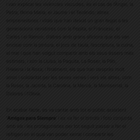
i van explicar les vivències viscudes, és el cas de l’Àngel, la
Petra, l’Anna Maria, el Jaume i el Teolindo; altres
emprenedores i vitals que han deixat un gran llegat a les
generacions venidores com la Pepita, el Francesc, el
Carles i el Ramon; d’altres amb grans aficions que els van
encisar com la pintura, el jocs de taula, l’escriptura, la cuina,
el mar i que han volgut compartir amb els seus éssers més
estimats, i són la Lluïsa, la Paquita, La Roser, la Pilín,
l’Helena i la Rosa; i finalment, els que han desprès molt
amor i solidaritat per les seves venes i vers els altres, com
la Roser, la Jacinta, la Carolina, la Mercè, la Montserrat, la
Dolores i l’Olivia.
En acabar l’acte, es va cantar amb tot el públic assistent
‘
Amigos para Siempre
’ i es va fer el brindis i foto conjunta
amb els i les protagonistes per tot seguit passar a fer el
refrigeri en el qual van poder xerrar i compartir les