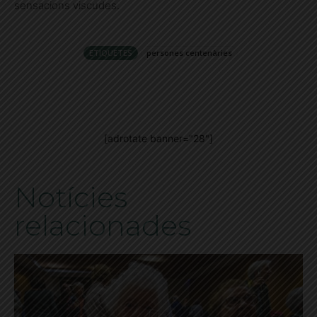
sensacions viscudes.
ETIQUETES
persones centenàries
[adrotate banner="28"]
Notícies
relacionades