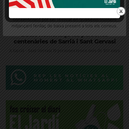
seu consentiment explícit per rebre comunicacions
informatives relacionades amb el servei. Aquest
consentiment pot ser revocat en qualsevol moment
mitjançant l’enllaç de baixa present a tots els correus.
Batlle homenatja les persones
centenàries de Sarrià i Sant Gervasi
A Sarrià - Sant Gervasi 19 persones tenen més de 100 anys
REP LES NOTÍCIES AL
MOMENT AL WHATSAPP!