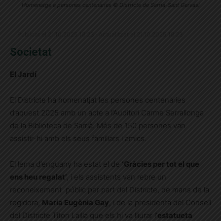
Homenatge a persones centenàries © Districte de Sarrià-Sant Gervasi
Publicat el 21.10.2025 18:23 · Actualitzat el 21.10.2025 18:23
Societat
El Jardí
El Districte ha homenatjat les persones centenàries
d’aquest 2025 amb un acte a l’Auditori Carme Serrallonga
de la Biblioteca de Sarrià. Més de 150 persones van
assistir-hi amb els seus familiars i amics.
El lema d’enguany ha estat el de
‘Gràcies per tot el que
ens heu regalat’
, i els assistents van rebre un
reconeixement públic per part del Districte, de mans de la
regidora,
Maria Eugènia Gay
, i de la presidenta del Consell
del Districte Titon Lailla que els hi va lliurar l’
estatueta