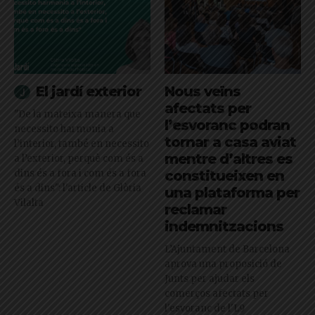
El jardí exterior
Nous veïns
afectats per
"De la mateixa manera que
l’esvoranc podran
necessito harmonia a
tornar a casa aviat
l’interior, també en necessito
mentre d’altres es
a l’exterior, perquè com és a
dins és a fora i com és a fora
constitueixen en
és a dins": l'article de Glòria
una plataforma per
Vilalta
reclamar
indemnitzacions
L’Ajuntament de Barcelona
aprova una proposició de
Junts per ajudar els
comerços afectats per
l'esvoranc de l'L9