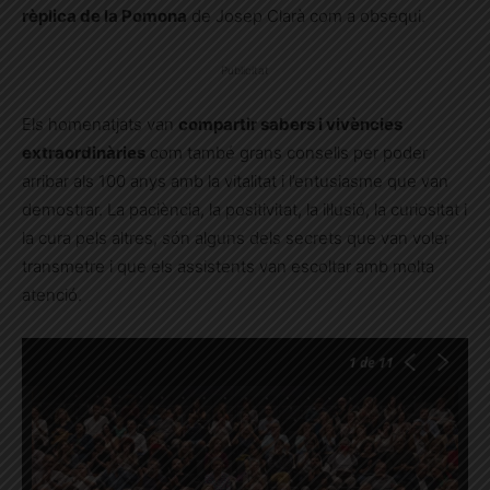
rèplica de la Pomona
de Josep Clarà com a obsequi.
Publicitat
Els homenatjats van
compartir sabers i vivències
extraordinàries
com també grans consells per poder
arribar als 100 anys amb la vitalitat i l’entusiasme que van
demostrar. La paciència, la positivitat, la il·lusió, la curiositat i
la cura pels altres, són alguns dels secrets que van voler
transmetre i que els assistents van escoltar amb molta
atenció.
1
de 11