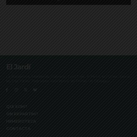
El Jardí
La Bonanova, Monterols, Galvany, Turó Parc, el Farró, el Putxet, Sarrià,
les Tres Torres, Pedralbes, Vallvidrera, les Planes i el Tibidabo
QUI SOM?
ON REPARTIM?
HEMEROTECA
CONTACTA