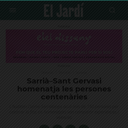
Publicitat
Publicitat
Destacat
Districte
Societat
Sarrià–Sant Gervasi
homenatja les persones
centenàries
L'Auditori Carme Serrallonga acull més de 150 persones per
celebrar la fita; els homenatjats van compartir experiències i
vivències