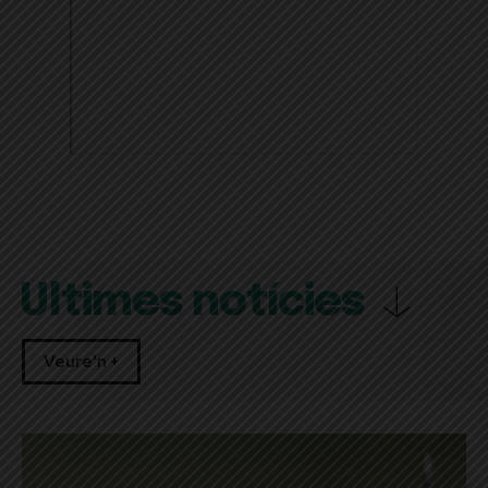
Últimes notícies
Veure'n +