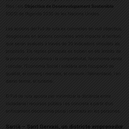
fites i els
Objectius de Desenvolupament Sostenible
(ODS) de l’Agenda 2030 de les Nacions Unides.
Les accions del Full de ruta es concreten en vuit objectius,
desglossats en accions concretes amb impacte al territori,
que seran avaluats a través de 20 indicadors vinculats als
propòsits. Els reptes principals es troben en els àmbits de
la promoció econòmica i la competitivitat, l’economia verda
i circular, l’Economia Social i solidària amb l’ocupació de
qualitat, el comerç i mercats, el consum i l’alimentació, i en
darrer terme, el turisme.
El Full de ruta aposta per minimitzar la distància entre
ciutadania i recursos públics i es concreta a partir d’un
enfocament d’economia plural i centrada en les persones.
Sarrià – Sant Gervasi, un districte emprenedor