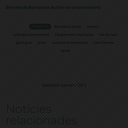
Serveis de Barcelona Activa en emprenedoria
ETIQUETES
Barcelona Activa
comerç
contingut promocionat
Equipaments municipals
full de ruta
gent gran
joves
reactivació econòmica
Sant Gervasi
sarria
[adrotate banner="28"]
Notícies
relacionades