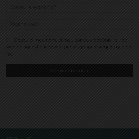
Co
ele
Pà
we
Deseu el meu nom, el meu correu electrònic i el lloc
web en aquest navegador per a la propera vegada que ho
faci.