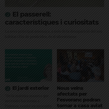
El passerell:
característiques i curiositats
La seva principal amenaça, a més de la desaparició del seu
hàbitat i l'ús de pesticides, és el silvestrisme
El jardí exterior
Nous veïns
afectats per
"De la mateixa manera que
l’esvoranc podran
necessito harmonia a
tornar a casa aviat
l’interior, també en necessito