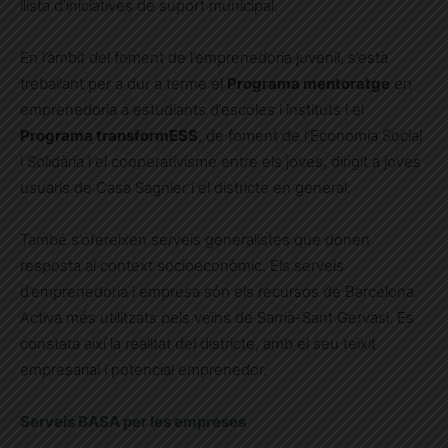
llista d’iniciatives de suport municipal.
En l’àmbit del foment de l’emprenedoria juvenil, s’està
treballant per a dur a terme el
Programa mentoratge
en
emprenedoria a estudiants d’escoles i instituts i el
Programa transformESS
, de foment de l’Economia Social
i Solidària i el cooperativisme entre els joves, dirigit a joves
usuaris de Casa Sagnier i el districte en general.
També s’ofereixen serveis generalistes que donen
resposta al context socioeconòmic. Els serveis
d’emprenedoria i empresa són els recursos de Barcelona
Activa més utilitzats pels veïns de Sarrià-Sant Gervasi. Es
constata així la realitat del districte, amb el seu teixit
empresarial i potencial emprenedor.
Serveis BASA per les empreses