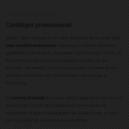
Publicat el 10.7.2022 16:00
Contingut promocionat
Sarrià – Sant Gervasi és un dels districtes de la ciutat amb
més vitalitat econòmica
i destaquen sectors altament
qualificats com la salut, l’educació o les finances. De fet, el
coneixement i la tecnologia suposen un terç de les
activitats del territori, i una cinquena part del total de les
activitats intensives en coneixement i tecnologia a
Barcelona.
El
comerç al detall
té un pes relatiu superior al del conjunt
de la ciutat i l’índex de recuperació comercial es va
recuperant al que hi havia abans de la pandèmia, en part,
per l’augment de la compra de proximitat.