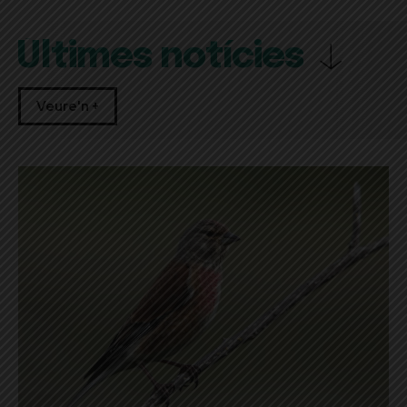
Últimes notícies
Veure'n +