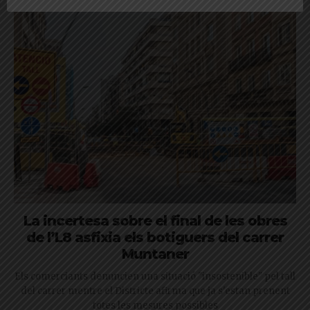
La incertesa sobre el final de les obres
de l’L8 asfixia els botiguers del carrer
Muntaner
Els comerciants denuncien una situació "insostenible" pel tall
del carrer mentre el Districte afirma que ja s'estan prenent
totes les mesures possibles