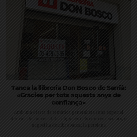
Tanca la llibreria Don Bosco de Sarrià:
«Gràcies per tots aquests anys de
confiança»
Amb una oferta de temàtica generalista i una especial
atenció a les necessitats religioses i els centres escolars, el
negoci ha decidit abaixar la persiana