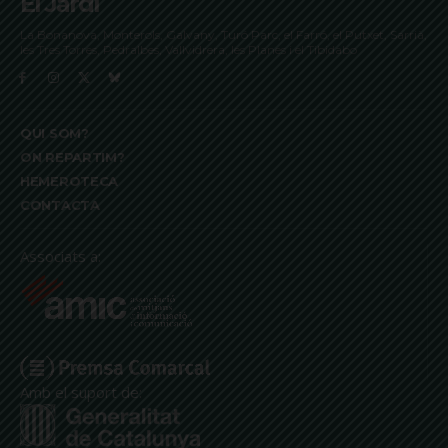
El Jardí
La Bonanova, Monterols, Galvany, Turó Parc, el Farró, el Putxet, Sarrià,
les Tres Torres, Pedralbes, Vallvidrera, les Planes i el Tibidabo
QUI SOM?
ON REPARTIM?
HEMEROTECA
CONTACTA
Associats a:
Amb el suport de: