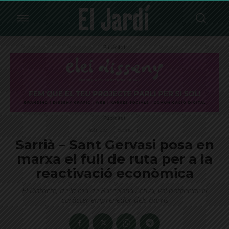
Publicitat
Publicitat
Districte
Economia
Sarrià – Sant Gervasi posa en
marxa el full de ruta per a la
reactivació econòmica
El Districte, de la mà de Barcelona Activa, vol potenciar el
caràcter emprenedor dels barris