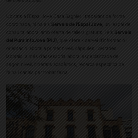
de drets laborals.
Ubicats a l’Espai Jove Casa Sagnier i treballant de forma
coordinada, hi ha els
Serveis de l’Espai Jove
, un espai de
consulta laboral amb oferta de tallers gratuïts, i els
Serveis
del Punt InfoJove (PIJ)
, que ofereix servei d’informació i
orientació laboral a primer nivell, càpsules i xerrades
laborals, a més d’assessoria laboral especialitzada de
segon nivell, itineraris acadèmics, recerca específica de
feina i canals per trobar feina.