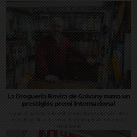
La Drogueria Rovira de Galvany suma un
prestigiós premi internacional
El guardó nacional dels Global Innovation Awards és l'últim
d'una llarga llista de reconeixements per a l'emblemàtic
establiment