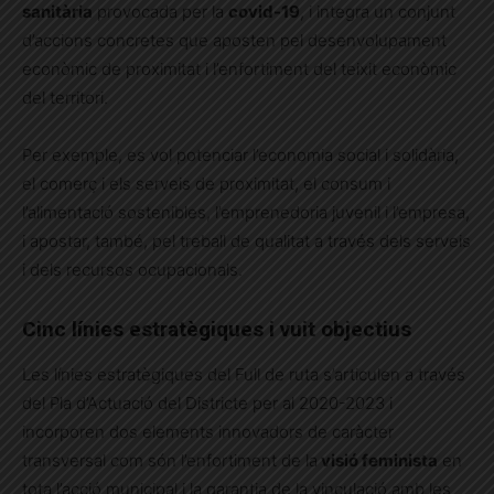
sanitària
provocada per la
covid-19
, i integra un conjunt
d’accions concretes que aposten pel desenvolupament
econòmic de proximitat i l’enfortiment del teixit econòmic
del territori.
Per exemple, es vol potenciar l’economia social i solidària,
el comerç i els serveis de proximitat, el consum i
l’alimentació sostenibles, l’emprenedoria juvenil i l’empresa,
i apostar, també, pel treball de qualitat a través dels serveis
i dels recursos ocupacionals.
Cinc línies estratègiques i vuit objectius
Les línies estratègiques del Full de ruta s’articulen a través
del Pla d’Actuació del Districte per al 2020-2023 i
incorporen dos elements innovadors de caràcter
transversal com són l’enfortiment de la
visió feminista
en
tota l’acció municipal i la garantia de la vinculació amb les