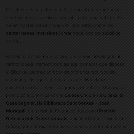
El districte es caracteritza pel seu perfil emprenedor i el
seu teixit empresarial i comercial. L’economia del futur ha
de ser sostenible i innovadora i una clara aposta per
captar noves inversions
i crear nous llocs de treball de
qualitat.
Barcelona Activa té un catàleg de serveis desplegats al
territori que juntament amb els equipaments que disposa
el Districte, permet apropar els diferents recursos als
ciutadans. Els equipaments claus del districte on es
concentren els serveis i programes en relació a l’ocupació i
promoció econòmica són el
Centre Cívic Vil·la Urània, la
Casa Sagnier, i la Biblioteca Sant Gervasi – Joan
Maragall
. En l’àmbit de l’ocupació destaca el
Punt de
Defensa dels Drets Laborals
, ubicat al Centre Cívic Vil·la
Urània, que ofereix
informació i assessorament
en matèria