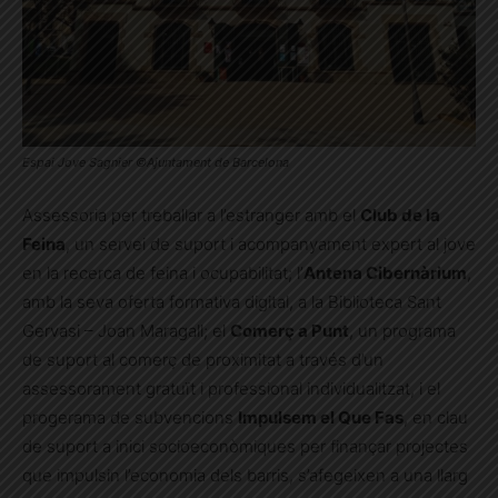
Espai Jove Sagnier ©Ajuntament de Barcelona
Assessoria per treballar a l’estranger amb el
Club de la
Feina
, un servei de suport i acompanyament expert al jove
en la recerca de feina i ocupabilitat; l’
Antena Cibernàrium
,
amb la seva oferta formativa digital, a la Biblioteca Sant
Gervasi – Joan Maragall; el
Comerç a Punt
, un programa
de suport al comerç de proximitat a través d’un
assessorament gratuït i professional individualitzat, i el
progerama de subvencions
Impulsem el Que Fas
, en clau
de suport a inici socioeconòmiques per finançar projectes
que impulsin l’economia dels barris, s’afegeixen a una llarg