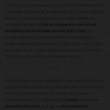
Enfortir el teixit empresarial local, promoure l’emprenedoria
i fomentar l’ocupació de qualitat dels veïns i veïnes d’acord
amb el context socioeconòmic són, entre d’altres, els
objectius marcats pel
Full de ruta per a la reactivació
econòmica de Sarrià Sant Gervasi 2021-2023
, on
un dels objectius és donar a conèixer l’estratègia de
desenvolupament socioeconòmic fins a l’any 2023, a més
de visibilitzar els serveis de Barcelona Activa al territori en
l’àmbit de la promoció econòmica del districte.
Publicitat
El Full de ruta s’ha elaborat de forma conjunta entre l’equip
de govern del Districte de Sarrià – Sant Gervasi, la Direcció
de Serveis a les Persones i al Territori del Districte i
Barcelona Activa. Es va presentar al
plenari
del mes de
desembre del 2021
, arran de la
crisi econòmica i