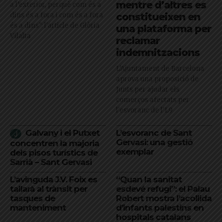
mentre d’altres es
a l’exterior, perquè com és a
dins és a fora i com és a fora
constitueixen en
és a dins": l'article de Glòria
una plataforma per
Vilalta
reclamar
indemnitzacions
L’Ajuntament de Barcelona
aprova una proposició de
Junts per ajudar els
comerços afectats per
l'esvoranc de l'L9
Galvany i el Putxet
L’esvoranc de Sant
Gervasi: una gestió
concentren la majoria
exemplar
dels pisos turístics de
Sarrià – Sant Gervasi
L’avinguda J.V. Foix es
“Quan la sanitat
tallarà al trànsit per
esdevé refugi”: el Palau
tasques de
Robert mostra l’acollida
manteniment
d’infants palestins en
hospitals catalans