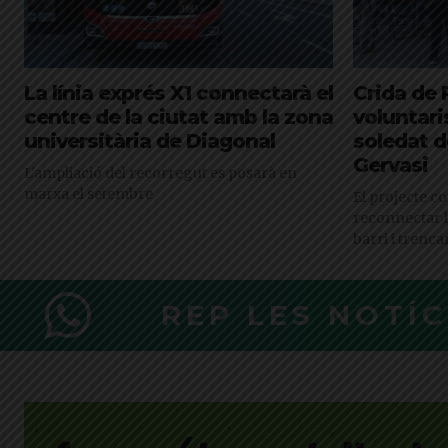
La línia exprés X1 connectarà el
Crida de 
centre de la ciutat amb la zona
voluntari
universitària de Diagonal
soledat d
Gervasi
L'ampliació del recorregut es posarà en
marxa el setembre
El projecte c
reconnectar 
barri i trenca
REP LES NOTÍ