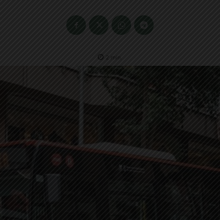
2
min.