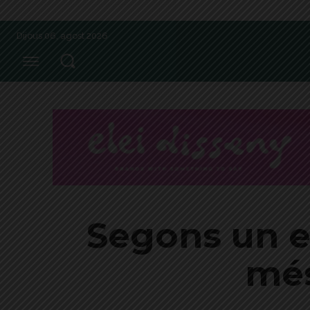
Dijous 06, agost 2026
Segons un es
més