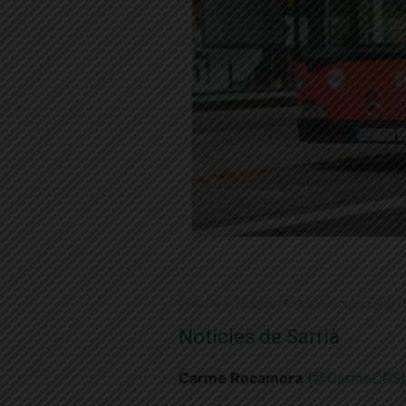
Publicat el 15.10.2018 18:52 · Actualitzat el 
Notícies de Sarrià
Carme Rocamora
(
@CarmeCRS
)