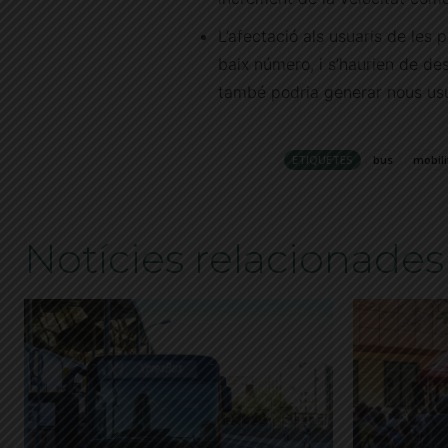
L’afectació als usuaris de les 
baix número, i s’haurien de d
també podria generar nous usu
ETIQUETES
bus
mobili
Notícies relacionades