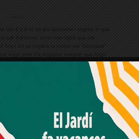
Publicitat
nta (de 8 a 9 h) de dia laborable i segons el que
gut per Ganduxer seria més ràpid que per
t fins i tot es trigaria la meitat per Gandúxer”.
ant Anglí amb Via Augusta, malgrat que Anglí
x, des de l’AV expliquen que es fa un ús molt
n el tram que afecta a les Tres Torres.
Amb el seu acord, nosaltres fem servir galetes o
tecnologies similars per emmagatzemar, accedir i
s que ha arribat l’AV de les Tres Torres després
processar dades personals com la seva visita a aquest lloc
web. Pot retirar el seu consentiment o oposar-se al
produïm tal com ens han fet arribar:
processament de dades basat en interessos legítims en
qualsevol moment fent clic a "Ajustos de cookies" o a la
nostra Política de privacitat en aquest lloc web. Si cliques
 Les Tres Torres ha provocat un increment del
"acceptar" dones el teu consentiment
trava i Anglí. Això, a més, ha generat un