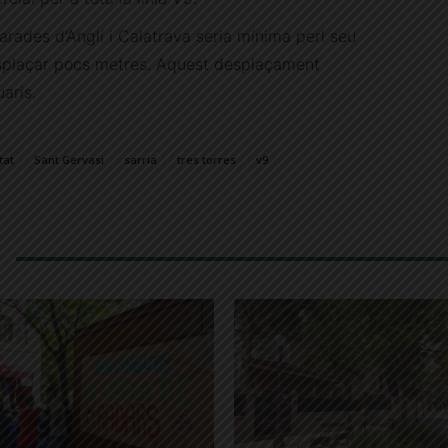
parades d’Anglí i Calatrava seria mínima perl seu
esplaçar pocs metres. Aquest desplaçament
aris.
tat
Sant Gervasi
sarria
tres torres
v9