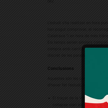
l’AV.
L’estudi s’ha realitzat en hora pu
han pogut comprovar, el recorre
Calatrava “i en hora de més trànsi
Els temps serien similars compar
compra amb carril bus. Així matei
discret de les parades situades e
Conclusions
Aquestes són les conclusions a le
d’haver fet l’estudi, les quals re
El traçat de la V9 per dins de
col·lapse viari als carrers Cala