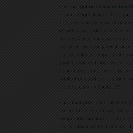
El recorregut de la
línia de bus 
de mira d’aquest barri. Tant que 
de les Tres Torres, han fet un est
V9 pels carrers de les Tres Torres
d’aquesta associació, consistent e
trànsit el carril bus ja existent 
per tal d’alleujar l’impacte al ba
quals circula es troben Anglí i Ca
de ser carrers interiors de barri i
habilitat un carril exclusiu bus i u
bicicletes, amb velocitat 30”.
S’han fixat principalment en els
carrers Anglí i Calatrava, el temp
comparant això amb el temps de r
per Ganduxer, en els trams que fa