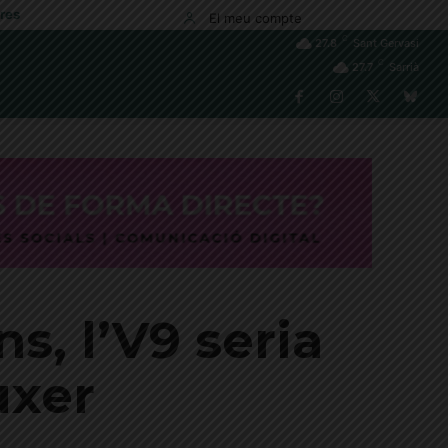
res
El meu compte
C
27.8
Sant Gervasi
C
27.7
Sarrià
s, l’V9 seria
uxer