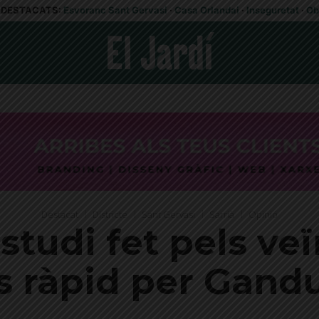
DESTACATS:
Esvoranc Sant Gervasi
·
Casa Orlandai
·
Inseguretat
·
Ob
Destacat
Districte
Sant Gervasi
Sarrià
Opinió
tudi fet pels veïn
 ràpid per Gand