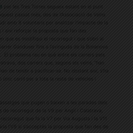
V9
per les Tres Torres segueix estant en el punt
aquest passat més, des de l’Associació de Veïns
udi amb 8 voluntaris per analitzar l’impacte de la
 i així reforçar la proposta que fan des
n que es modifiqui el recorregut i que s’obri al
al carrer Ganduxer fins a l’avinguda de la Bonanova
rri. El problema rau en què entre els carrers pels
latrava, dos carrers que, segons els veïns, “han
 han de tendir a pacificar-se. No obstant així, s’ha
n únic carril per a tota la resta de vehicles i
 passatges que pugen o baixen a les parades dels
s de recorregut de la V9 per Anglí i Calatrava,
ecorregut que fa la V7 per Via Augusta i la V11
ria l’V9 si s’acceptés la proposta que fan des de