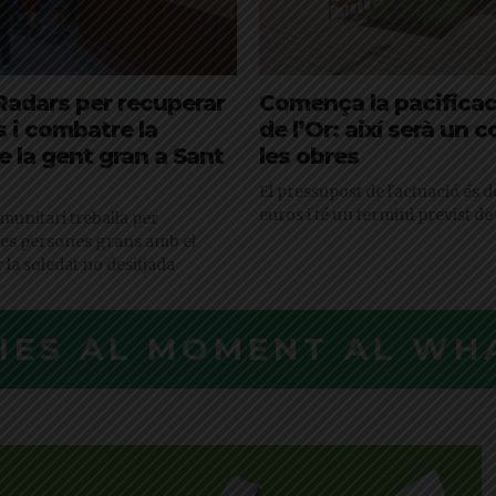
Radars per recuperar
Comença la pacificac
s i combatre la
de l’Or: així serà un 
e la gent gran a Sant
les obres
El pressupost de l'actuació és d
euros i té un termini previst d
omunitari treballa per
les persones grans amb el
r la soledat no desitjada
CIES AL MOMENT AL WH