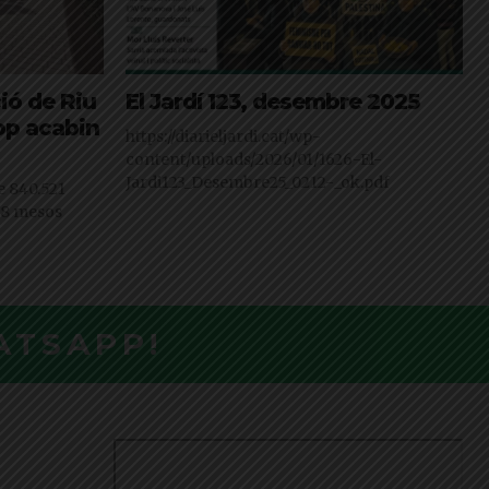
ió de Riu
El Jardí 123, desembre 2025
cop acabin
https://diarieljardi.cat/wp-
content/uploads/2026/01/1626-El-
Jardi123_Desembre25_0212-_ok.pdf
e 840.521
e 8 mesos
ATSAPP!