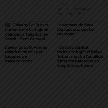
Junts per ajudar els
comerços afectats per
l'esvoranc de l'L9
Galvany i el Putxet
L’esvoranc de Sant
Gervasi: una gestió
concentren la majoria
exemplar
dels pisos turístics de
Sarrià – Sant Gervasi
L’avinguda J.V. Foix es
“Quan la sanitat
tallarà al trànsit per
esdevé refugi”: el Palau
tasques de
Robert mostra l’acollida
manteniment
d’infants palestins en
hospitals catalans