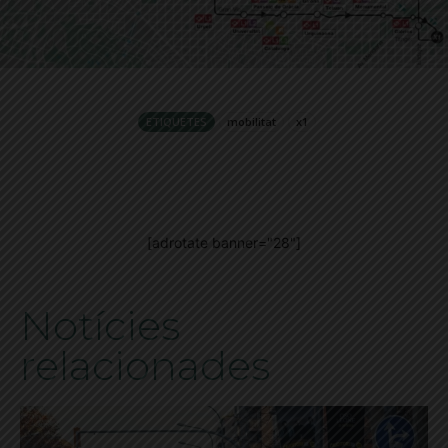
ETIQUETES
mobilitat
x1
[adrotate banner="28"]
Notícies
relacionades