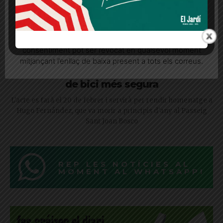
Quan l’usuari crea un compte al Diari el Jardí, dona el
seu consentiment explícit per rebre comunicacions
informatives relacionades amb el servei. Aquest
consentiment pot ser revocat en qualsevol moment
La mort d’un ciclista a Sarrià reunirà una
mitjançant l’enllaç de baixa present a tots els correus.
reivindicació per una xarxa
de bici més segura
L'acte es farà el 20 de febrer i servirà per rendir homenatge a
Hugo Fernández, que va morir a principis d'any al Passeig
Sant Joan Bosco
REP LES NOTÍCIES AL
MOMENT AL WHATSAPP!