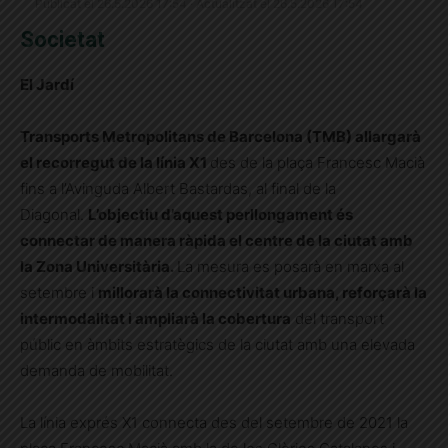
Publicat el 26.5.2026 17:54 · Actualitzat el 26.5.2026 17:54
Societat
El Jardí
Transports Metropolitans de Barcelona (TMB) allargarà
el recorregut de la línia X1
des de la plaça Francesc Macià
fins a l’Avinguda Albert Bastardas, al final de la
Diagonal.
L’objectiu d’aquest perllongament és
connectar de manera ràpida el centre de la ciutat amb
la Zona Universitària.
La mesura es posarà en marxa al
setembre i
millorarà la connectivitat urbana, reforçarà la
intermodalitat i ampliarà la cobertura
del transport
públic en àmbits estratègics de la ciutat amb una elevada
demanda de mobilitat.
La línia exprés X1 connecta des del setembre de 2021 la