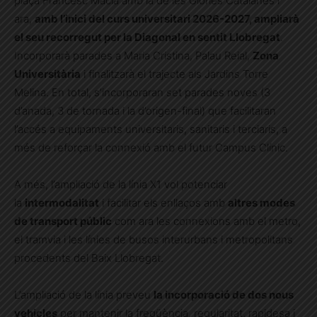
plaça Francesc Macià amb la de les Glòries Catalanes i
ara,
amb l’inici del curs universitari 2026-2027, ampliarà
el seu recorregut per la Diagonal en sentit Llobregat
.
Incorporarà parades a Maria Cristina, Palau Reial,
Zona
Universitària
i finalitzarà el trajecte als Jardins Torre
Melina. En total, s’incorporaran set parades noves (3
d’anada, 3 de tornada i la d’origen-final) que facilitaran
l’accés a equipaments universitaris, sanitaris i terciaris, a
més de reforçar la connexió amb el futur Campus Clínic.
A més, l’ampliació de la línia X1 vol potenciar
la
intermodalitat
i facilitar els enllaços amb
altres modes
de transport públic
com ara les connexions amb el metro,
el tramvia i les línies de busos interurbans i metropolitans
procedents del Baix Llobregat.
L’ampliació de la línia preveu
la incorporació de dos nous
vehicles
per mantenir la freqüència, regularitat, rapidesa i