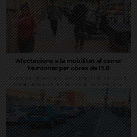
Afectacions a la mobilitat al carrer
Muntaner per obres de l’L8
Es tancarà el trànsit entre Laforja i Marià Cubí fins a l'estiu
vinent, a excepció d'autobusos i vehicles d'emergència