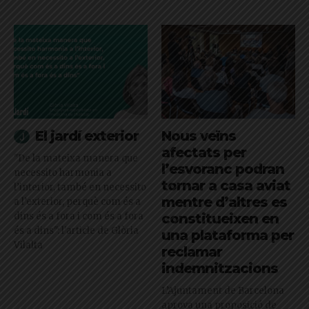
El jardí exterior
Nous veïns
afectats per
"De la mateixa manera que
l’esvoranc podran
necessito harmonia a
tornar a casa aviat
l’interior, també en necessito
mentre d’altres es
a l’exterior, perquè com és a
dins és a fora i com és a fora
constitueixen en
és a dins": l'article de Glòria
una plataforma per
Vilalta
reclamar
indemnitzacions
L’Ajuntament de Barcelona
aprova una proposició de