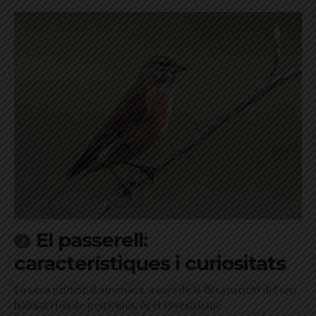
El passerell:
característiques i curiositats
La seva principal amenaça, a més de la desaparició del seu
hàbitat i l'ús de pesticides, és el silvestrisme