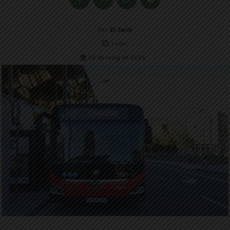
Per
El Jardí
1
min.
26 de maig de 2026