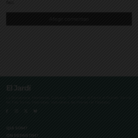
faci.
El Jardí
La Bonanova, Monterols, Galvany, Turó Parc, el Farró, el Putxet, Sarrià,
les Tres Torres, Pedralbes, Vallvidrera, les Planes i el Tibidabo
QUI SOM?
ON REPARTIM?