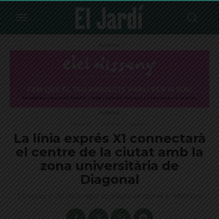
Publicitat
Publicitat
Destacat
Districte
Societat
La línia exprés X1 connectarà
el centre de la ciutat amb la
zona universitària de
Diagonal
L'ampliació del recorregut es posarà en marxa el setembre