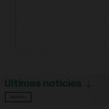
Últimes notícies
Veure'n +