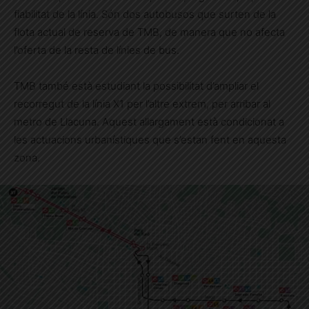
fiabilitat de la línia. Són dos autobusos que surten de la
flota actual de reserva de TMB, de manera que no afecta
l’oferta de la resta de línies de bus.
TMB també està estudiant la possibilitat d’ampliar el
recorregut de la línia X1 per l’altre extrem, per arribar al
metro de Llacuna. Aquest allargament està condicionat a
les actuacions urbanístiques que s’estan fent en aquesta
zona.