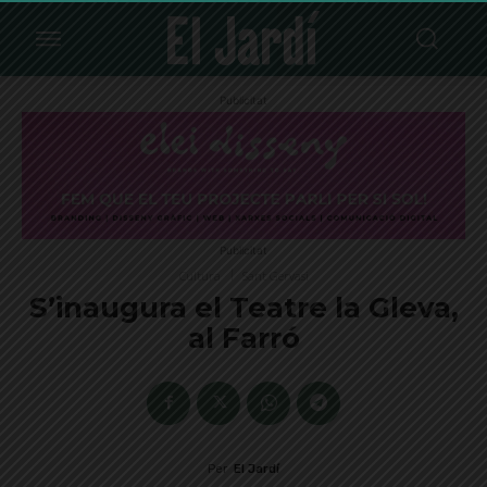
Publicitat
Publicitat
Cultura
Sant Gervasi
S’inaugura el Teatre la Gleva,
al Farró
Per
El Jardí