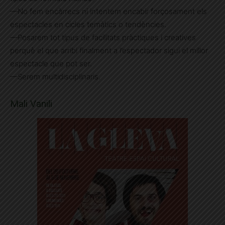
—No fem encàrrecs ni intentem encabir forçosament els
espectacles en cicles temàtics o tendències.
—Posarem tot tipus de facilitats pràctiques i creatives
perquè el que arribi finalment a l’espectador sigui el millor
espectacle que pot ser.
—Serem multidisciplinaris.
Mali Vanili