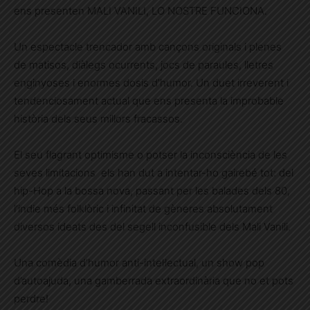
ens presenten MALI VANILI, LO NOSTRE FUNCIONA.
Un espectacle trencador amb cançons originals i plenes
de matisos, diàlegs ocurrents, jocs de paraules, lletres
enginyoses i enormes dosis d’humor. Un duet irreverent i
tendenciosament actual que ens presenta la improbable
història dels seus millors fracassos.
El seu flagrant optimisme o potser la inconsciència de les
seves limitacions els han dut a intentar-ho gairebé tot: del
hip-Hop a la bossa nova, passant per les balades dels 80,
l’indie més folklòric i infinitat de gèneres absolutament
diversos ideats des del segell inconfusible dels Mali Vanili.
Una comèdia d’humor anti-intel·lectual, un show pop
d’autoajuda, una gamberrada extraordinària que no et pots
perdre!