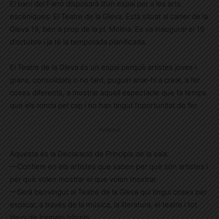
El barri del Farró disposarà d’un espai per a les arts
escèniques: El Teatre de la Gleva. Està situat al carrer de la
Gleva 19, ben a prop de la pl. Molina. Es va inaugurar el 19
d’octubre i ja té la temporada planificada.
El Teatre de la Gleva és un espai perquè artistes joves i
grans, consolidats o no tant, puguin anar-hi a crear, a fer
coses diferents, a mostrar aquell espectacle que fa temps
que els ronda pel cap i no han tingut l’oportunitat de fer.
Publicitat
Aquesta és la Declaració de Principis de la sala:
—Confiem en els artistes que saben per què són artistes i
per què volen mostrar el que volen mostrar.
—Serà benvingut al Teatre de la Gleva qui tingui coses per
explicar, a través de la música, la literatura, el teatre i tot
tipus de formats híbrids.