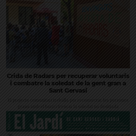
Crida de Radars per recuperar voluntaris
i combatre la soledat de la gent gran a
Sant Gervasi
El projecte comunitari treballa per reconnectar les persones
grans amb el barri i trencar la soledat no desitjada