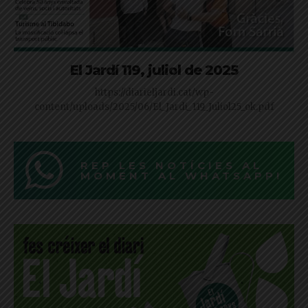
El Jardí 119, juliol de 2025
https://diarieljardi.cat/wp-
content/uploads/2025/06/El_Jardi_119_Juliol25_ok.pdf
REP LES NOTÍCIES AL
MOMENT AL WHATSAPP!