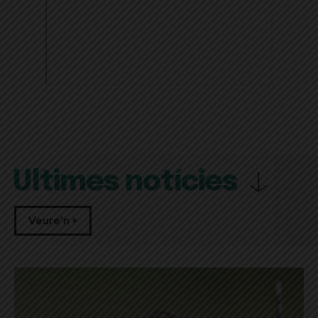
Últimes notícies
Veure'n +