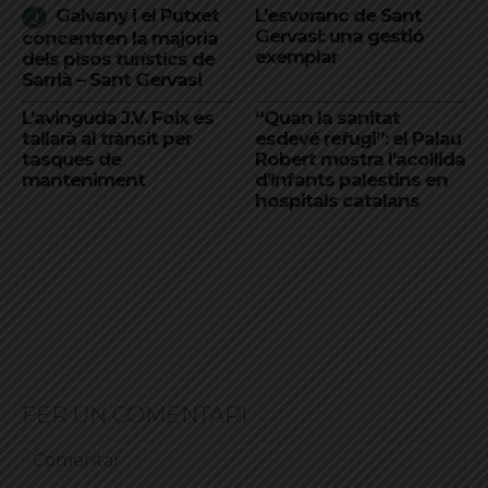
Galvany i el Putxet
L’esvoranc de Sant
Gervasi: una gestió
concentren la majoria
exemplar
dels pisos turístics de
Sarrià – Sant Gervasi
L’avinguda J.V. Foix es
“Quan la sanitat
tallarà al trànsit per
esdevé refugi”: el Palau
tasques de
Robert mostra l’acollida
manteniment
d’infants palestins en
hospitals catalans
FER UN COMENTARI