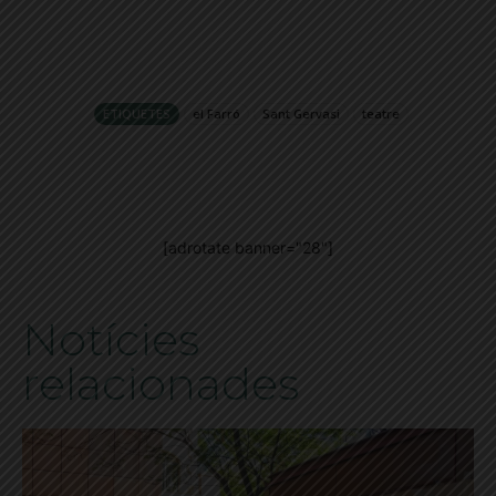
ETIQUETES
el Farró
Sant Gervasi
teatre
[adrotate banner="28"]
Notícies
relacionades