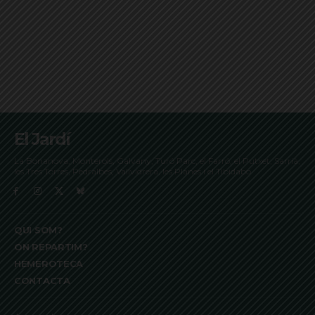
El Jardí
La Bonanova, Monterols, Galvany, Turó Parc, el Farró, el Putxet, Sarrià,
les Tres Torres, Pedralbes, Vallvidrera, les Planes i el Tibidabo
QUI SOM?
ON REPARTIM?
HEMEROTECA
CONTACTA