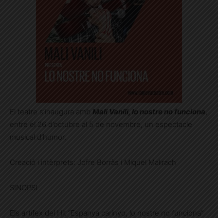
El teatre s’inaugura amb
Mali Vanili
, lo nostre no funciona
,
entre el 26 d’octubre al 5 de novembre, un espectacle
musical d’humor.
Creació i intèrprets:
Jofre Borràs i Miquel Malirach
SINOPSI
Els artífex del Hit “Espanya carinyo, lo nostre no funciona”