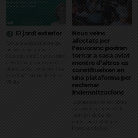
El jardí exterior
Nous veïns
afectats per
"De la mateixa manera que
l’esvoranc podran
necessito harmonia a
tornar a casa aviat
l’interior, també en necessito
mentre d’altres es
a l’exterior, perquè com és a
dins és a fora i com és a fora
constitueixen en
és a dins": l'article de Glòria
una plataforma per
Vilalta
reclamar
indemnitzacions
L’Ajuntament de Barcelona
aprova una proposició de
Junts per ajudar els
comerços afectats per
l'esvoranc de l'L9