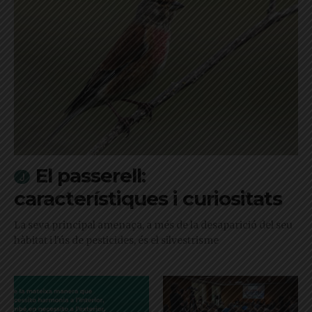
El passerell:
característiques i curiositats
La seva principal amenaça, a més de la desaparició del seu
hàbitat i l'ús de pesticides, és el silvestrisme