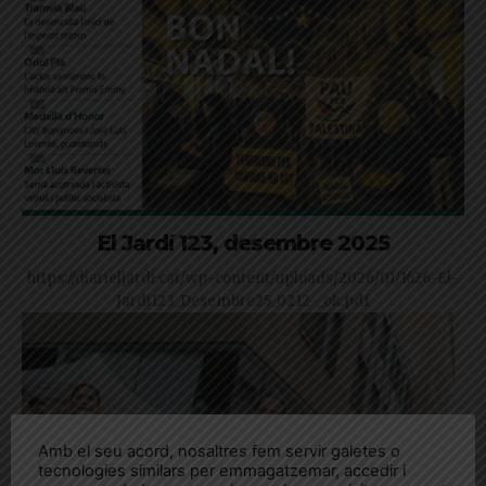
El Jardí 123, desembre 2025
https://diarieljardi.cat/wp-content/uploads/2026/01/1626-El-
Jardi123_Desembre25_0212-_ok.pdf
Amb el seu acord, nosaltres fem servir galetes o
tecnologies similars per emmagatzemar, accedir i