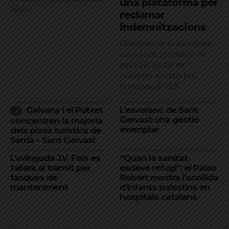
una plataforma per
Vilalta
reclamar
indemnitzacions
L’Ajuntament de Barcelona
aprova una proposició de
Junts per ajudar els
comerços afectats per
l'esvoranc de l'L9
Galvany i el Putxet
L’esvoranc de Sant
Gervasi: una gestió
concentren la majoria
exemplar
dels pisos turístics de
Sarrià – Sant Gervasi
L’avinguda J.V. Foix es
“Quan la sanitat
tallarà al trànsit per
esdevé refugi”: el Palau
tasques de
Robert mostra l’acollida
manteniment
d’infants palestins en
hospitals catalans