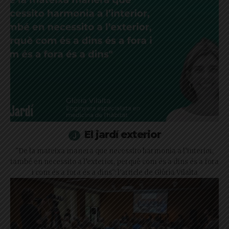
El jardí exterior
"De la mateixa manera que necessito harmonia a l’interior,
també en necessito a l’exterior, perquè com és a dins és a fora
i com és a fora és a dins": l'article de Glòria Vilalta