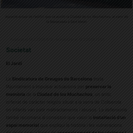
Aspecte actual de l'edifici que va acollir la Ciudad de los Muchachos, al camí de
la Rabassada a Sant Medir
Publicat el 18.2.2026 9:15 · Actualitzat el 18.2.2026 11:05
Societat
El Jardí
La
Sindicatura de Greuges de Barcelona
insta
l’Ajuntament a impulsar actuacions per
preservar la
memòria
de la
Ciudad de los Muchachos
, un antic
orfenat de caràcter religiós situat a la serra de Collserola
on infants van patir maltractaments i abusos. La defensoria
també recomana al consistori que valori la
instal·lació d’un
espai memorial
que expliqui la història i les vulneracions
de drets com a forma de
reconeixement de les víctimes i