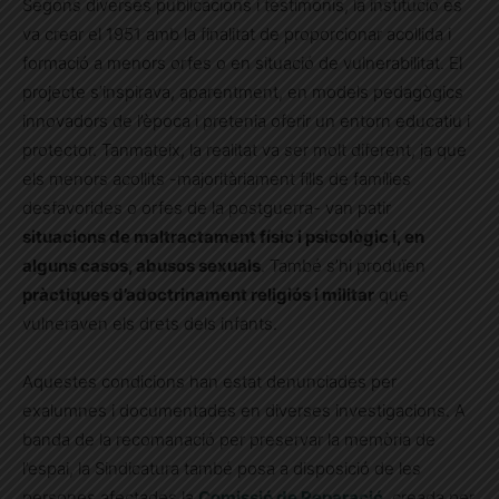
Segons diverses publicacions i testimonis, la institució es
va crear el 1951 amb la finalitat de proporcionar acollida i
formació a menors orfes o en situació de vulnerabilitat. El
projecte s’inspirava, aparentment, en models pedagògics
innovadors de l’època i pretenia oferir un entorn educatiu i
protector. Tanmateix, la realitat va ser molt diferent, ja que
els menors acollits -majoritàriament fills de famílies
desfavorides o orfes de la postguerra- van patir
situacions de maltractament físic i psicològic i, en
alguns casos, abusos sexuals
. També s’hi produïen
pràctiques d’adoctrinament religiós i militar
que
vulneraven els drets dels infants.
Aquestes condicions han estat denunciades per
exalumnes i documentades en diverses investigacions. A
banda de la recomanació per preservar la memòria de
l’espai, la Sindicatura també posa a disposició de les
persones afectades la
Comissió de Reparació
,
creada per