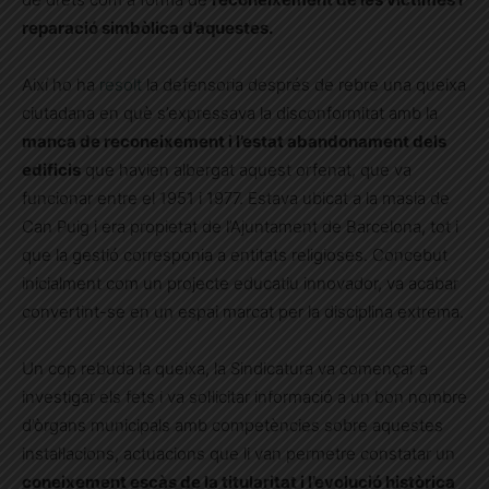
reparació simbòlica d’aquestes.
Així ho ha
resolt
la defensoria després de rebre una queixa
ciutadana en què s’expressava la disconformitat amb la
manca de reconeixement i l’estat abandonament dels
edificis
que havien albergat aquest orfenat, que va
funcionar entre el 1951 i 1977. Estava ubicat a la masia de
Can Puig i era propietat de l’Ajuntament de Barcelona, tot i
que la gestió corresponia a entitats religioses. Concebut
inicialment com un projecte educatiu innovador, va acabar
convertint-se en un espai marcat per la disciplina extrema.
Un cop rebuda la queixa, la Sindicatura va començar a
investigar els fets i va sol·licitar informació a un bon nombre
d’òrgans municipals amb competències sobre aquestes
instal·lacions, actuacions que li van permetre constatar un
coneixement escàs de la titularitat i l’evolució històrica