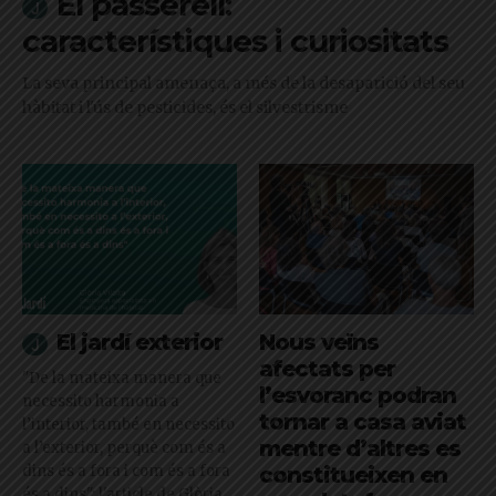
El passerell:
característiques i curiositats
La seva principal amenaça, a més de la desaparició del seu
hàbitat i l'ús de pesticides, és el silvestrisme
El jardí exterior
Nous veïns
afectats per
"De la mateixa manera que
l’esvoranc podran
necessito harmonia a
tornar a casa aviat
l’interior, també en necessito
mentre d’altres es
a l’exterior, perquè com és a
dins és a fora i com és a fora
constitueixen en
és a dins": l'article de Glòria