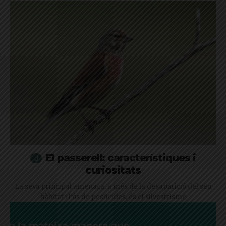
El passerell: característiques i
curiositats
La seva principal amenaça, a més de la desaparició del seu
hàbitat i l'ús de pesticides, és el silvestrisme