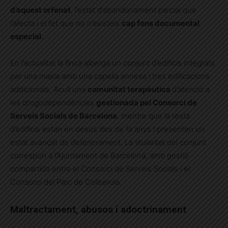
d’aquest orfenat
, l’estat d’abandonament parcial que
l’afecta i el fet que no n’existeix
cap fons documental
especial.
En l’actualitat la finca alberga un conjunt d’edificis integrats
per una masia amb una capella annexa i tres edificacions
addicionals. Acull una
comunitat terapèutica
d’atenció a
les drogodependències
gestionada pel Consorci de
Serveis Socials de Barcelona
, mentre que la resta
d’edificis estan en desús des de fa anys i presenten un
estat avançat de deteriorament. La titularitat del conjunt
correspon a l’Ajuntament de Barcelona, amb gestió
compartida entre el Consorci de Serveis Socials i el
Consorci del Parc de Collserola.
Maltractament, abusos i adoctrinament