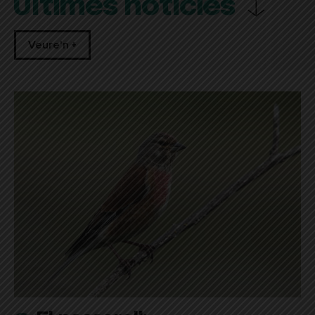
Últimes notícies
Veure'n +