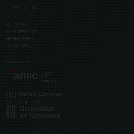
QUI SOM?
ON REPARTIM?
HEMEROTECA
CONTACTA
Associats a:
Amb el suport de:
© Premsa Local El Jardí SCCL 2025