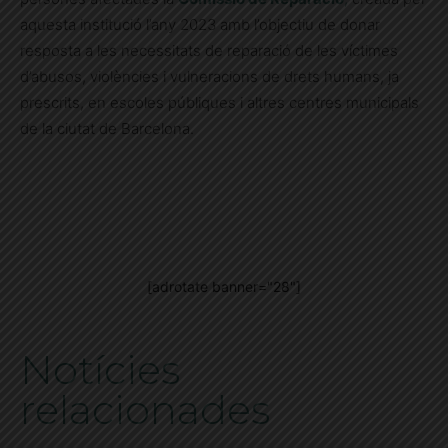
aquesta institució l’any 2023 amb l’objectiu de donar
resposta a les necessitats de reparació de les víctimes
d’abusos, violències i vulneracions de drets humans, ja
prescrits, en escoles públiques i altres centres municipals
de la ciutat de Barcelona.
[adrotate banner="28"]
Notícies
relacionades