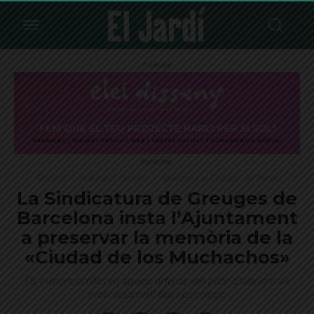
Publicitat
Publicitat
Destacat
Història
Societat
Vallvidrera, el Tibidabo i les Planes
La Sindicatura de Greuges de
Barcelona insta l’Ajuntament
a preservar la memòria de la
«Ciudad de los Muchachos»
Els menors acollits en aquest orfenat van patir situacions de
maltractament físic i psicològic