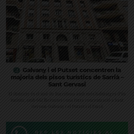
Galvany i el Putxet concentren la
majoria dels pisos turístics de Sarrià –
Sant Gervasi
El districte és el sisè de Barcelona amb més habitatges d’ús
turístic, amb 662 llicències i una forta concentració a Sant
Gervasi-Galvany i el Putxet i el Farró
REP LES NOTÍCIES AL