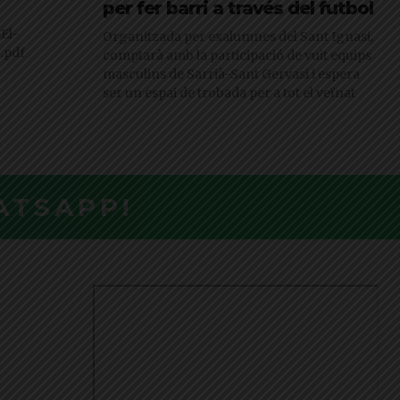
per fer barri a través del futbol
El-
Organitzada per exalumnes del Sant Ignasi,
.pdf
comptarà amb la participació de vuit equips
masculins de Sarrià-Sant Gervasi i espera
ser un espai de trobada per a tot el veïnat
ATSAPP!