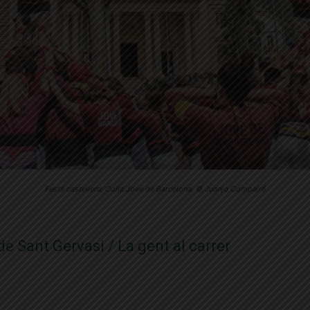
Festa castellera: Colla Jove de Barcelona. © Juanjo Compairé
e Sant Gervasi / La gent al carrer