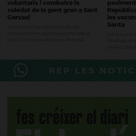
voluntaris i combatre la
paviment
soledat de la gent gran a Sant
Repúblic
Gervasi
les vaca
Santa
El projecte comunitari treballa per
reconnectar les persones grans amb el
Les actuacion
barri i trencar la soledat no desitjada
davallada de l
els dos caps 
REP LES NOTÍ