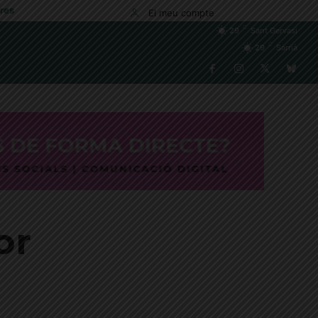
res
El meu compte
C
29
Sant Gervasi
C
29
Sarrià
or