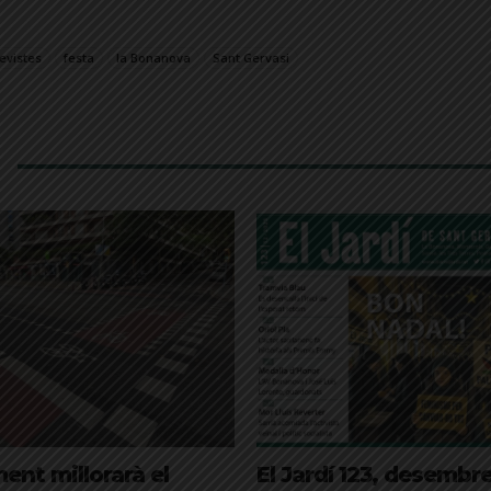
evistes
festa
la Bonanova
Sant Gervasi
ent millorarà el
El Jardí 123, desembr