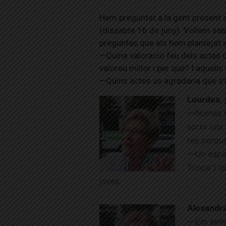
Hem preguntat a la gent present a
(dissabte 16 de juny). Volíem sa
preguntes que els hem plantejat 
—Quina valoració feu dels actes 
valoreu millor i per què? I aquell
—Quins actes us agradaria que s’
Lourdes
,
—Només he
sortir uns
res perquè
—Un espec
Trinca”) q
joves.
Alexandr
—Em sembl