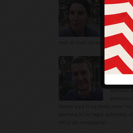
—Hem trob
hi havia u
que aquí.
—Més acti
correfoc, 
molt el nivell de les activitats.
Òscar
, in
—No en ti
que vinc a
—Més acti
setmana é
setmana pa
mateix aquí hi ha molts nens i no 
setmana hi ha hagut activitats, c
difícil de compaginar