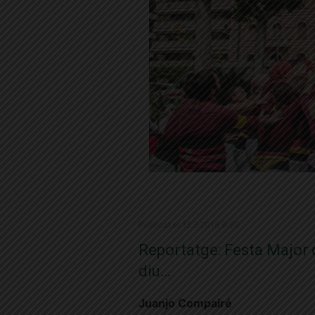
Publicat el 12.7.2018 9:30
Reportatge: Festa Major d
diu…
Juanjo Compairé