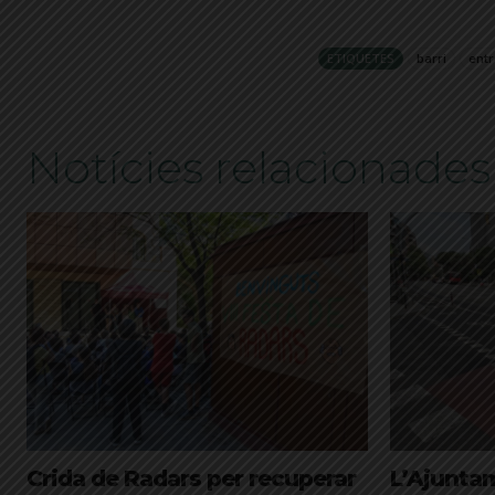
ETIQUETES
barri
entr
Notícies relacionades
Crida de Radars per recuperar
L’Ajuntam