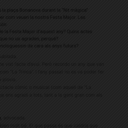
 la plaça Bonanova durant la “Nit màgica”
ber com veuen la nostra Festa Major. Les
són:
de la Festa Major d’aquest any? Quins actes
s que no us agraden, perquè?
incloguessin de cara als anys futurs?
 jubilada.
 vist l’acte d’avui. Però recordo un any que van
 com “La Trinca”. I l’any passat no es va poder fer
 plovia.
tacle còmic o musical (com aquell de “La
ue ens agradi a tots, tant a la gent gran com als
a
, advocada.
en molt bé. El que passa és que caldria que