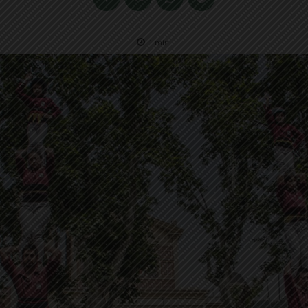
1
min.