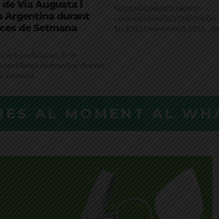
 de Via Augusta i
https://diarieljardi.cat/wp-
a Argentina durant
content/uploads/2026/01/1626-
nces de Setmana
Jardi123_Desembre25_0212-_ok
s es beneficiaran de la
a mobilitat i tindran lloc durant
de setmana
CIES AL MOMENT AL WH