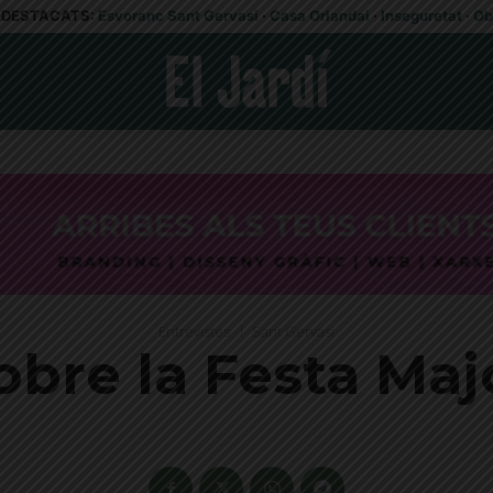
DESTACATS:
Esvoranc Sant Gervasi
·
Casa Orlandai
·
Inseguretat
·
Ob
Entrevistes
Sant Gervasi
obre la Festa Maj