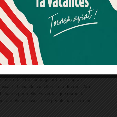
at a faltar moltes coses. Hem anat a Sarrià, on
Més informació
Acceptar
Rebutjar tot
na mostra de comerç, i allà hi ha més activitat
Quan l’usuari crea un compte al Diari el Jardí, dona el seu
vitats pròpies de Festa Major: gegants,
consentiment explícit per rebre comunicacions
informatives relacionades amb el servei. Aquest
batucada, etc. D’uns anys cap aquí ha baixat
consentiment pot ser revocat en qualsevol moment
mitjançant l’enllaç de baixa present a tots els correus.
formàtic.
nc una idea gaire completa. És el primer cop
 una activitat aquest any.
vitats per als nens el cap de setmana. Entre
s més difícil de compaginar-ho. El cap de
ssat hi havia els castellers i era diferent. Ara
hi ha res per a ells. És veritat que durant la
om ara els pallassos, però per als pares era més