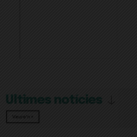
Últimes notícies
Veure'n +