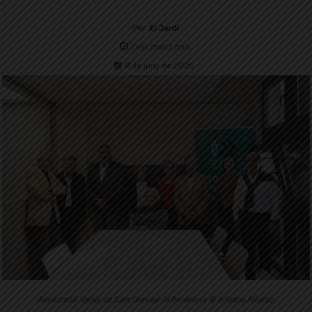
Per
El Jardí
Less than 1
min.
9 de juny de 2025
Associació Veïnal de Sant Gervasi-la Bonanova © Ariadna Alcaraz