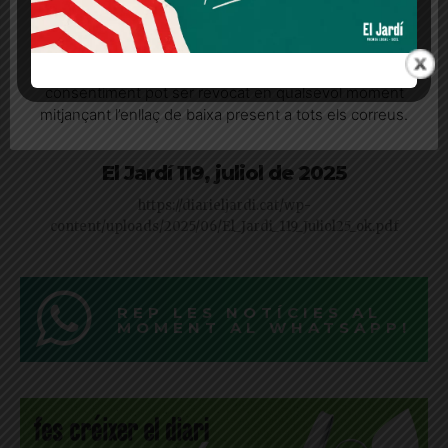
Quan l’usuari crea un compte al Diari el Jardí, dona el
seu consentiment explícit per rebre comunicacions
informatives relacionades amb el servei. Aquest
consentiment pot ser revocat en qualsevol moment
mitjançant l’enllaç de baixa present a tots els correus.
El Jardí 119, juliol de 2025
https://diarieljardi.cat/wp-
content/uploads/2025/06/El_Jardi_119_Juliol25_ok.pdf
REP LES NOTÍCIES AL
MOMENT AL WHATSAPP!