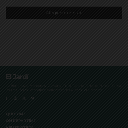
El Jardí
La Bonanova, Monterols, Galvany, Turó Parc, el Farró, el Putxet, Sarrià,
les Tres Torres, Pedralbes, Vallvidrera, les Planes i el Tibidabo
QUI SOM?
ON REPARTIM?
HEMEROTECA