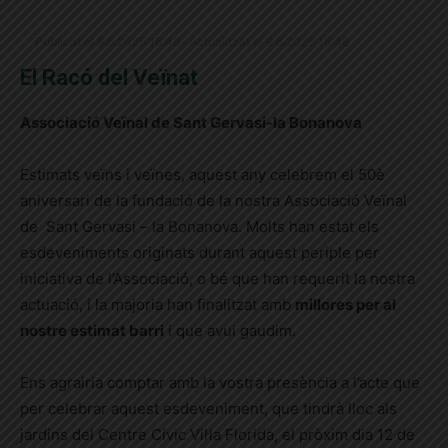
Publicat el 9.6.2025 18:48 · Actualitzat el 9.6.2025 18:48
El Racó del Veïnat
Associació Veïnal de Sant Gervasi-la Bonanova
Estimats veïns i veïnes, a
quest any celebrem el 50è
aniversari de la fundació de la nostra Associació Veïnal
de Sant Gervasi – la Bonanova.
Molts han estat els
esdeveniments originats durant aquest periple per
iniciativa de l’Associació, o bé que han requerit la nostra
actuació, i la majoria han finalitzat amb
millores per al
nostre estimat barri
i que avui gaudim.
Ens agrairia comptar amb la vostra presència a l’acte que
per celebrar aquest esdeveniment, que tindrà lloc als
jardins del Centre Cívic Vil·la Florida, el pròxim dia 12 de