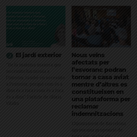
El jardí exterior
Nous veïns
afectats per
"De la mateixa manera que
l’esvoranc podran
necessito harmonia a
tornar a casa aviat
l’interior, també en necessito
mentre d’altres es
a l’exterior, perquè com és a
dins és a fora i com és a fora
constitueixen en
és a dins": l'article de Glòria
una plataforma per
Vilalta
reclamar
indemnitzacions
L’Ajuntament de Barcelona
aprova una proposició de
Junts per ajudar els