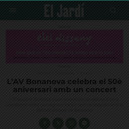
Publicitat
Publicitat
Destacat
La Bonanova
Societat
L’AV Bonanova celebra el 50è
aniversari amb un concert
L'Orquestra Simfònica Vozes amenitzarà la celebració de la
plataforma veïnal, que enguany també serà reconeguda amb la
Medalla d'Honor de Barcelona