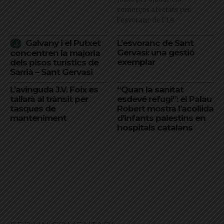
comerços afectats per
l'esvoranc de l'L9
Galvany i el Putxet
L’esvoranc de Sant
Gervasi: una gestió
concentren la majoria
exemplar
dels pisos turístics de
Sarrià – Sant Gervasi
L’avinguda J.V. Foix es
“Quan la sanitat
tallarà al trànsit per
esdevé refugi”: el Palau
tasques de
Robert mostra l’acollida
manteniment
d’infants palestins en
hospitals catalans