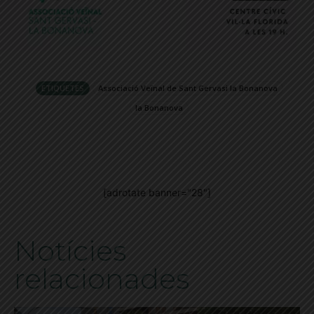
ETIQUETES
Associació Veïnal de Sant Gervasi la Bonanova
la Bonanova
[adrotate banner="28"]
Notícies
relacionades