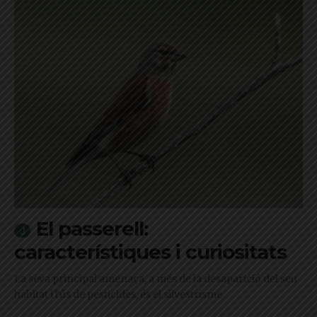
El passerell:
característiques i curiositats
La seva principal amenaça, a més de la desaparició del seu
hàbitat i l'ús de pesticides, és el silvestrisme