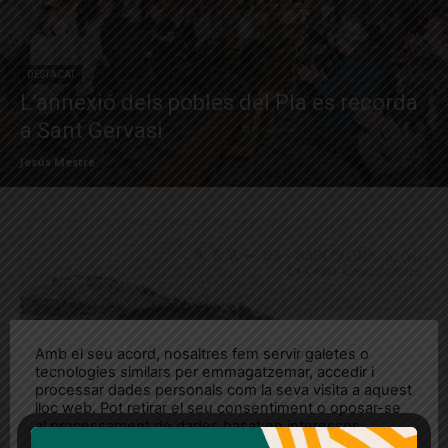
DESTACAT
L’annexió dels pobles del Pla es recorda
a Sant Gervasi
Jesús Mestre
Amb el seu acord, nosaltres fem servir galetes o
tecnologies similars per emmagatzemar, accedir i
processar dades personals com la seva visita a aquest
lloc web. Pot retirar el seu consentiment o oposar-se
al processament de dades basat en interessos
legítims en qualsevol moment fent clic a "Ajustos de