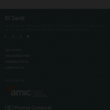
El Jardí
La Bonanova, Monterols, Galvany, Turó Parc, el Farró, el Putxet, Sarrià,
les Tres Torres, Pedralbes, Vallvidrera, les Planes i el Tibidabo
QUI SOM?
ON REPARTIM?
HEMEROTECA
CONTACTA
Associats a: