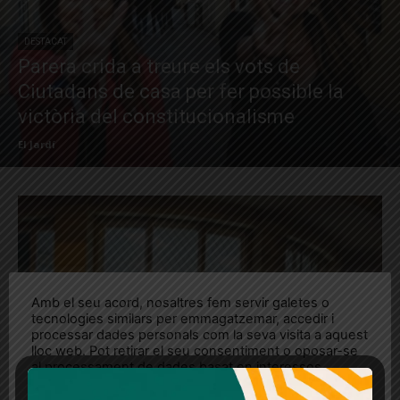
DESTACAT
Parera crida a treure els vots de
Ciutadans de casa per fer possible la
victòria del constitucionalisme
El Jardí
Amb el seu acord, nosaltres fem servir galetes o
tecnologies similars per emmagatzemar, accedir i
processar dades personals com la seva visita a aquest
lloc web. Pot retirar el seu consentiment o oposar-se
al processament de dades basat en interessos
legítims en qualsevol moment fent clic a "Ajustos de
cookies" o a la nostra Política de privacitat en aquest