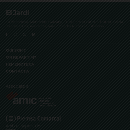
El Jardí
La Bonanova, Monterols, Galvany, Turó Parc, el Farró, el Putxet, Sarrià,
les Tres Torres, Pedralbes, Vallvidrera, les Planes i el Tibidabo
QUI SOM?
ON REPARTIM?
HEMEROTECA
CONTACTA
Associats a:
Amb el suport de: