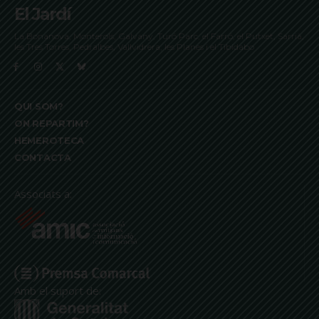
El Jardí
La Bonanova, Monterols, Galvany, Turó Parc, el Farró, el Putxet, Sarrià,
les Tres Torres, Pedralbes, Vallvidrera, les Planes i el Tibidabo
QUI SOM?
ON REPARTIM?
HEMEROTECA
CONTACTA
Associats a:
Amb el suport de: