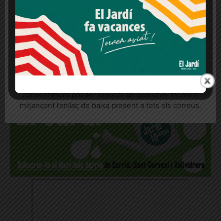
lloc web. Si cliques "acceptar" dones el teu
consentiment
REP LES NOTÍCIES AL
Més informació
Acceptar
Rebutjar tot
MOMENT AL WHATSAPP!
Quan l’usuari crea un compte al Diari el Jardí, dona el
seu consentiment explícit per rebre comunicacions
informatives relacionades amb el servei. Aquest
consentiment pot ser revocat en qualsevol moment
mitjançant l’enllaç de baixa present a tots els correus.