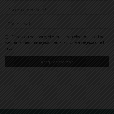
Co
ele
Pà
we
Deseu el meu nom, el meu correu electrònic i el lloc
web en aquest navegador per a la propera vegada que ho
faci.