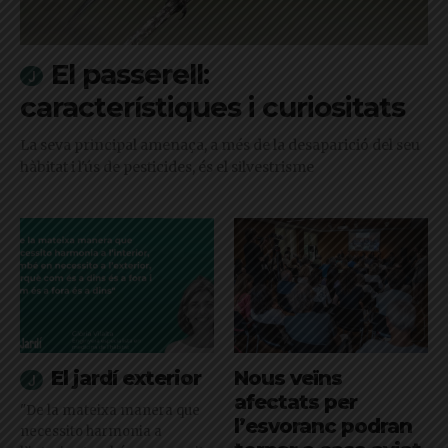
El passerell:
característiques i curiositats
La seva principal amenaça, a més de la desaparició del seu
hàbitat i l'ús de pesticides, és el silvestrisme
El jardí exterior
Nous veïns
afectats per
"De la mateixa manera que
l’esvoranc podran
necessito harmonia a