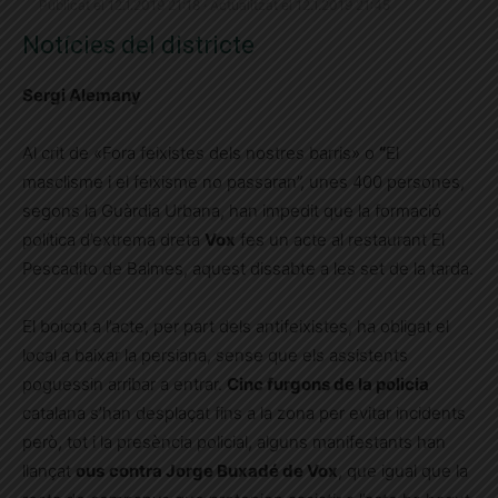
Publicat el 12.1.2019 21:18 · Actualitzat el 12.1.2019 21:45
Notícies del districte
Sergi Alemany
Al crit de «Fora feixistes dels nostres barris» o
“
El
masclisme i el feixisme no passaran”, unes 400 persones,
segons la Guàrdia Urbana, han impedit que la formació
política d’extrema dreta
Vox
fes un acte al restaurant El
Pescadito de Balmes, aquest dissabte a les set de la tarda.
El boicot a l’acte, per part dels antifeixistes, ha obligat el
local a baixar la persiana, sense que els assistents
poguessin arribar a entrar.
Cinc furgons de la policia
catalana s’han desplaçat fins a la zona per evitar incidents
però, tot i la presència policial, alguns manifestants han
llançat
ous
contra Jorge Buxadé de Vox
, que igual que la