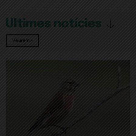
Últimes notícies
Veure'n +