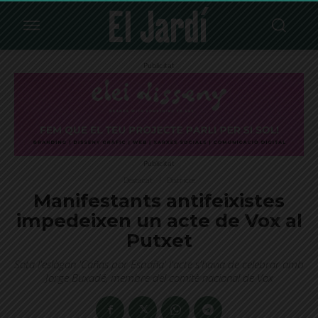
Publicitat
Publicitat
Destacat
Districte
Manifestants antifeixistes
impedeixen un acte de Vox al
Putxet
Sota l'eslògan 'Cañas por España' l'acte s'havia de celebrar amb
Jorge Buxadé, membre del comitè nacional de Vox