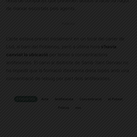
resta de companys que pretenien assistir a l’acte ha hagut
de marxar escortats pels agents.
Publicitat
L’acte estava previst inicialment en un local del carrer de
Llull, al barri del Poblenou, però a última hora
s’havia
canviat la ubicació
per temor a concentracions
antifeixistes. El canvi al disitricte de Sarrià-Sant Gervasi no
ha impedit que la formació d’extrema dreta topès amb una
concentració de rebuig per part dels antifeixistes.
ETIQUETES
Acte
Antifeixista
Concentració
el Putxet
Policia
vox