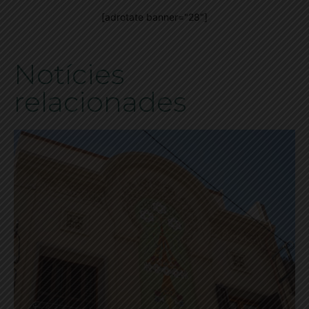
[adrotate banner="28"]
Notícies
relacionades