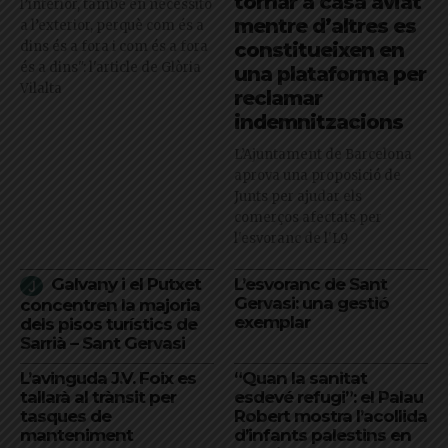
tornar a casa aviat
l’interior, també en necessito
mentre d’altres es
a l’exterior, perquè com és a
dins és a fora i com és a fora
constitueixen en
és a dins": l'article de Glòria
una plataforma per
Vilalta
reclamar
indemnitzacions
L’Ajuntament de Barcelona
aprova una proposició de
Junts per ajudar els
comerços afectats per
l'esvoranc de l'L9
Galvany i el Putxet
L’esvoranc de Sant
Gervasi: una gestió
concentren la majoria
exemplar
dels pisos turístics de
Sarrià – Sant Gervasi
L’avinguda J.V. Foix es
“Quan la sanitat
tallarà al trànsit per
esdevé refugi”: el Palau
tasques de
Robert mostra l’acollida
manteniment
d’infants palestins en