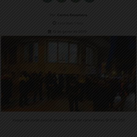
Per
Carme Rocamora
Less than 1
min.
12 de gener de 2019
Imatge del cordó policial davant el local del carrer Balmes @ CUP_SSG