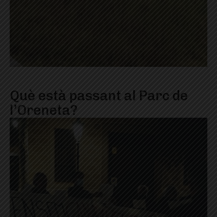
Què està passant al Parc de
l’Oreneta?