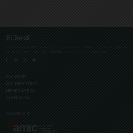
El Jardí
La Bonanova, Monterols, Galvany, Turó Parc, el Farró, el Putxet, Sarrià,
les Tres Torres, Pedralbes, Vallvidrera, les Planes i el Tibidabo
QUI SOM?
ON REPARTIM?
HEMEROTECA
CONTACTA
Associats a: