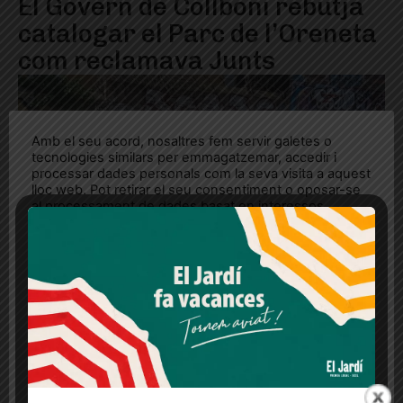
El Govern de Collboni rebutja
catalogar el Parc de l’Oreneta
com reclamava Junts
Amb el seu acord, nosaltres fem servir galetes o
tecnologies similars per emmagatzemar, accedir i
processar dades personals com la seva visita a aquest
lloc web. Pot retirar el seu consentiment o oposar-se
al processament de dades basat en interessos
legítims en qualsevol moment fent clic a "Ajustos de
cookies" o a la nostra Política de privacitat en aquest
lloc web. Si cliques "acceptar" dones el teu
consentiment
Més informació
Acceptar
Rebutjar tot
Quan l’usuari crea un compte al Diari el Jardí, dona el
seu consentiment explícit per rebre comunicacions
informatives relacionades amb el servei. Aquest