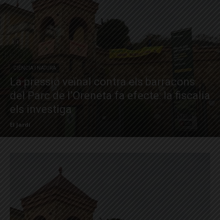
CIÈNCIA I NATURA
La pressió veïnal contra els barracons
del Parc de l’Oreneta fa efecte: la fiscalia
els investiga
El Jardí