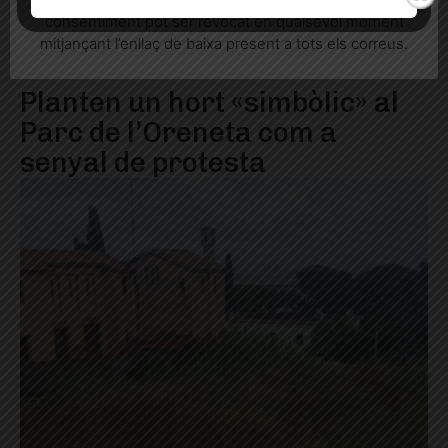
consentiment pot ser revocat en qualsevol moment
mitjançant l’enllaç de baixa present a tots els correus.
Planten un hort «simbòlic» al
Parc de l’Oreneta com a
senyal de protesta