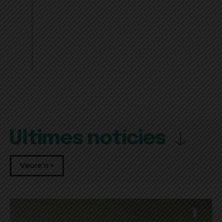
Últimes notícies
Veure'n +