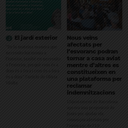
El jardí exterior
Nous veïns
afectats per
"De la mateixa manera que
l’esvoranc podran
necessito harmonia a
tornar a casa aviat
l’interior, també en necessito
mentre d’altres es
a l’exterior, perquè com és a
dins és a fora i com és a fora
constitueixen en
és a dins": l'article de Glòria
una plataforma per
Vilalta
reclamar
indemnitzacions
L’Ajuntament de Barcelona
aprova una proposició de
Junts per ajudar els
comerços afectats per
l'esvoranc de l'L9