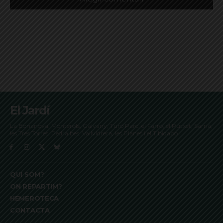
El Jardí
La Bonanova, Monterols, Galvany, Turó Parc, el Farró, el Putxet, Sarrià,
les Tres Torres, Pedralbes, Vallvidrera, les Planes i el Tibidabo
QUI SOM?
ON REPARTIM?
HEMEROTECA
CONTACTA