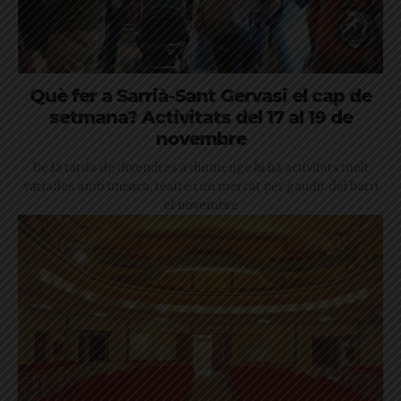
Què fer a Sarrià-Sant Gervasi el cap de
setmana? Activitats del 17 al 19 de
novembre
De la tarda de divendres a diumenge hi ha activitats molt
variades amb música, teatre i un mercat per gaudir del barri
el novembre