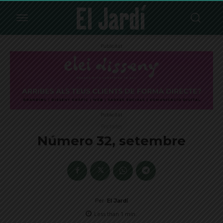
Publicitat
Publicitat
Portades
Número 32, setembre
Per
El Jardí
Less than 1
min.