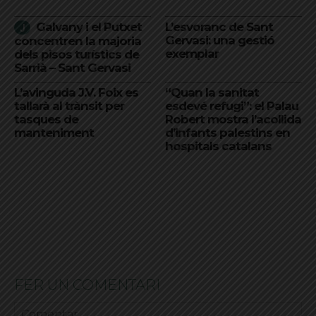
Galvany i el Putxet
L’esvoranc de Sant
Gervasi: una gestió
concentren la majoria
exemplar
dels pisos turístics de
Sarrià – Sant Gervasi
L’avinguda J.V. Foix es
“Quan la sanitat
tallarà al trànsit per
esdevé refugi”: el Palau
tasques de
Robert mostra l’acollida
manteniment
d’infants palestins en
hospitals catalans
FER UN COMENTARI