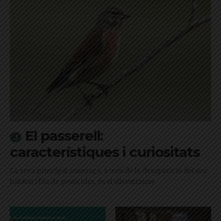
El passerell:
característiques i curiositats
La seva principal amenaça, a més de la desaparició del seu
hàbitat i l'ús de pesticides, és el silvestrisme