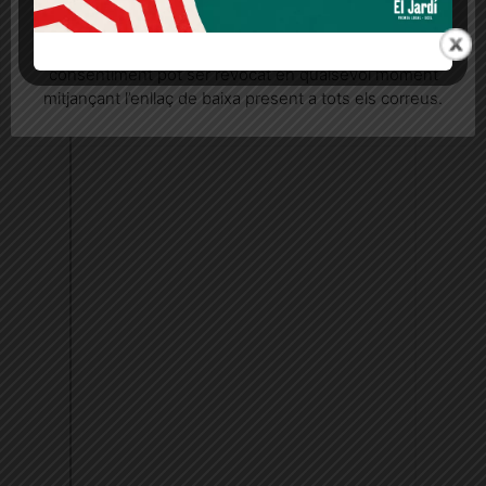
Quan l’usuari crea un compte al Diari el Jardí, dona el
seu consentiment explícit per rebre comunicacions
informatives relacionades amb el servei. Aquest
consentiment pot ser revocat en qualsevol moment
mitjançant l’enllaç de baixa present a tots els correus.