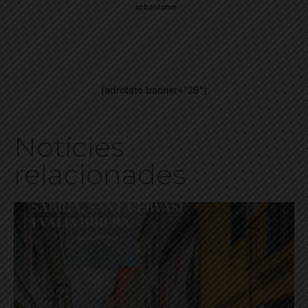
urbanisme
[adrotate banner="28"]
Notícies
relacionades