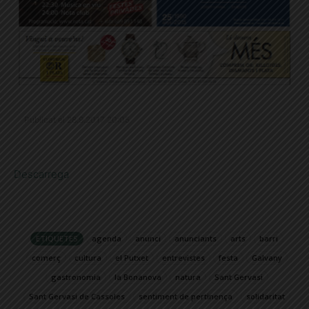
Publicat el 28.9.2017 20:05
Descarrega
ETIQUETES
agenda
anunci
anunciants
arts
barri
comerç
cultura
el Putxet
entrevistes
festa
Galvany
gastronomia
la Bonanova
natura
Sant Gervasi
Sant Gervasi de Cassoles
sentiment de pertinença
solidaritat