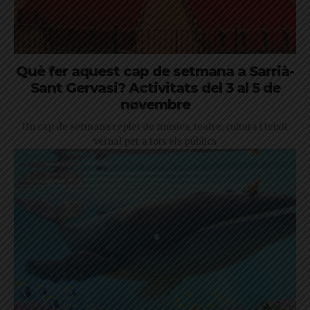
Què fer aquest cap de setmana a Sarrià-
Sant Gervasi? Activitats del 3 al 5 de
novembre
Un cap de setmana replet de música, teatre, cultura i teixit
veïnal per a tots els públics