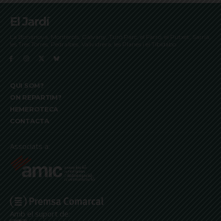
El Jardí
La Bonanova, Monterols, Galvany, Turó Parc, el Farró, el Putxet, Sarrià,
les Tres Torres, Pedralbes, Vallvidrera, les Planes i el Tibidabo
QUI SOM?
ON REPARTIM?
HEMEROTECA
CONTACTA
Associats a:
Amb el suport de: