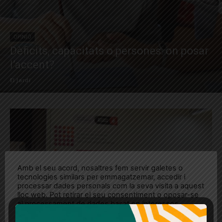
OPINIÓ
Dèficits, capacitats o persones: on posar
l’accent?
El Jardí
Amb el seu acord, nosaltres fem servir galetes o
tecnologies similars per emmagatzemar, accedir i
processar dades personals com la seva visita a aquest
lloc web. Pot retirar el seu consentiment o oposar-se
al processament de dades basat en interessos
legítims en qualsevol moment fent clic a "Ajustos de
cookies" o a la nostra Política de privacitat en aquest