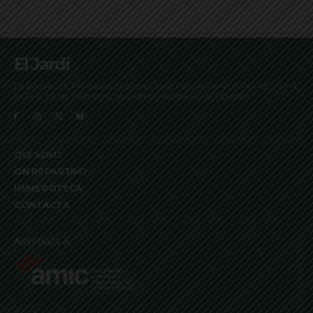
El Jardí
La Bonanova, Monterols, Galvany, Turó Parc, el Farró, el Putxet, Sarrià,
les Tres Torres, Pedralbes, Vallvidrera, les Planes i el Tibidabo
QUI SOM?
ON REPARTIM?
HEMEROTECA
CONTACTA
Associats a: