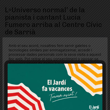
L»Universo normal’ de la
pianista i cantant Lucia
Fumero arriba al Centre Cívic
de Sarrià
Amb el seu acord, nosaltres fem servir galetes o
tecnologies similars per emmagatzemar, accedir i
processar dades personals com la seva visita a aquest
lloc web. Pot retirar el seu consentiment o oposar-se
al processament de dades basat en interessos
legítims en qualsevol moment fent clic a "Ajustos de
cookies" o a la nostra Política de privacitat en aquest
lloc web. Si cliques "acceptar" dones el teu
consentiment
Més informació
Acceptar
Rebutjar tot
Quan l’usuari crea un compte al Diari el Jardí, dona el