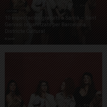
CULTURA
10 espectacles gratuïts a Sarrià – Sant
Gervasi organitzats per Barcelona
Districte Cultural
El Jardí