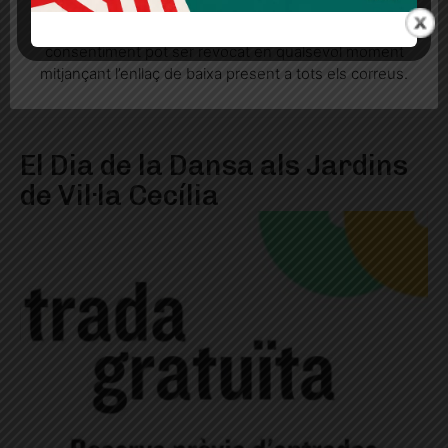
seu consentiment explícit per rebre comunicacions
informatives relacionades amb el servei. Aquest
consentiment pot ser revocat en qualsevol moment
mitjançant l’enllaç de baixa present a tots els correus.
El Dia de la Dansa als Jardins
de Vil·la Cecília