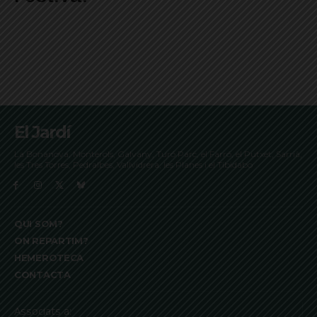
El Jardí
La Bonanova, Monterols, Galvany, Turó Parc, el Farró, el Putxet, Sarrià,
les Tres Torres, Pedralbes, Vallvidrera, les Planes i el Tibidabo
QUI SOM?
ON REPARTIM?
HEMEROTECA
CONTACTA
Associats a: