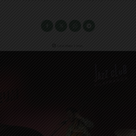
Less than 1
min.