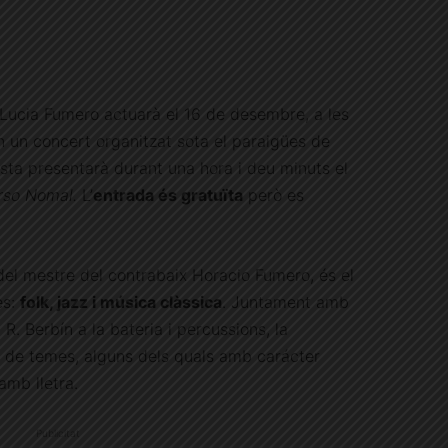
 Lucia Fumero actuarà el 16 de desembre, a les
en un concert organitzat sota el paraigües de
tista presentarà durant una hora i deu minuts el
rso Nomal.
L’
entrada és gratuïta
però es
del mestre del contrabaix Horacio Fumero, és el
es:
folk, jazz i música clàssica
. Juntament amb
 R. Berbín a la bateria i percussions, la
l de temes, alguns dels quals amb carácter
amb lletra.
Publicitat