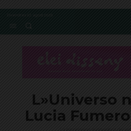
Divendres 07, agost 2026
L»Universo n
Lucia Fumero 
La barcelonina guanyadora del pri