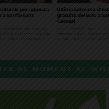
culturals per aquesta
Última setmana d’es
 a Sarrià-Sant
gratuïts del BDC a Sa
Gervasi
lona Districte Cultural porta,
Descobreix els últims cinc espe
i l'abril, sis espectacles a Vil·la
trimestre dins del cicle Barcelo
e al Centre Cívic de Sarrià
Cultural (BDC) a Sarrià i el Far
CIES AL MOMENT AL WH