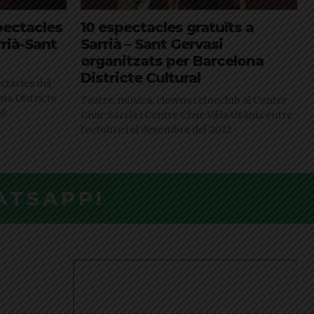
pectacles
10 espectacles gratuïts a
rrià-Sant
Sarrià – Sant Gervasi
organitzats per Barcelona
Districte Cultural
ctacles del
na Districte
Teatre, música, clowns i cineclub al Centre
ró
Cívic Sarrià i Centre Cívic Vil·la Urània entre
l'octubre i el desembre del 2022
ATSAPP!