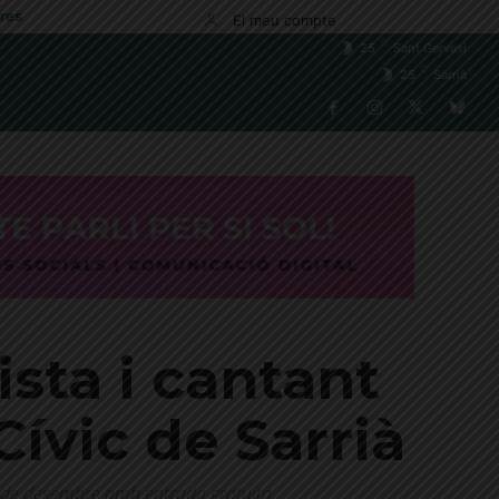
res
El meu compte
C
25
Sant Gervasi
C
25
Sarrià
sta i cantant
ívic de Sarrià
6 de desembre amb entrada gratuïta