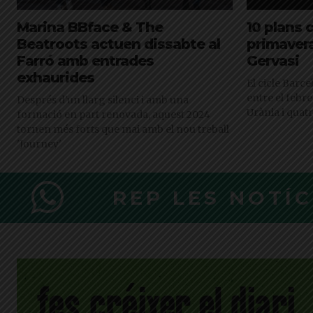
Marina BBface & The
10 plans 
Beatroots actuen dissabte al
primavera
Farró amb entrades
Gervasi
exhaurides
El cicle Barce
entre el febrer 
Després d'un llarg silenci i amb una
Urània i quatr
formació en part renovada, aquest 2024
tornen més forts que mai amb el nou treball
'Journey'
REP LES NOTÍ