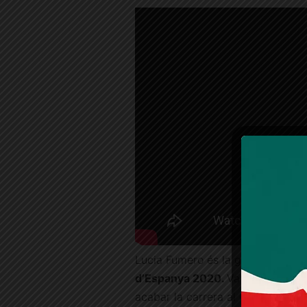
Lucia Fumero és la guanyadora d
d’Espanya 2020.
Va començar a t
acabar la carrera al Conservator