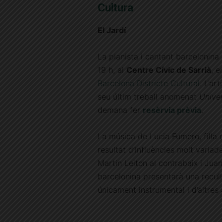
Cultura
El Jardí
La pianista i cantant barcelonina
19 h, al
Centre Cívic de Sarrià
, 
Barcelona Districte Cultural
. L’ar
seu últim treball anomenat
Unive
demana fer
resèrvia prèvia
.
La música de Lucia Fumero, filla 
resultat d’influències molt variad
Martin Leiton al contrabaix i Juan
barcelonina presentarà una recul
únicament instrumental i d’altres 