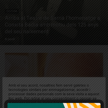
CULTURA
Arriba al Teatre de Sarrià l’homenatge a
Conxita Badia amb motiu dels 125 anys
del seu naixement
El Jardí
Amb el seu acord, nosaltres fem servir galetes o
tecnologies similars per emmagatzemar, accedir i
processar dades personals com la seva visita a aquest
lloc web. Pot retirar el seu consentiment o oposar-se
al processament de dades basat en interessos
legítims en qualsevol moment fent clic a "Ajustos de