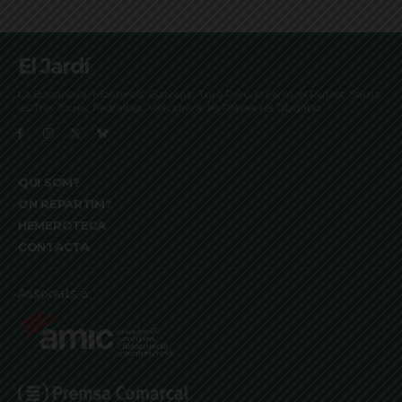
El Jardí
La Bonanova, Monterols, Galvany, Turó Parc, el Farró, el Putxet, Sarrià,
les Tres Torres, Pedralbes, Vallvidrera, les Planes i el Tibidabo
QUI SOM?
ON REPARTIM?
HEMEROTECA
CONTACTA
Associats a: