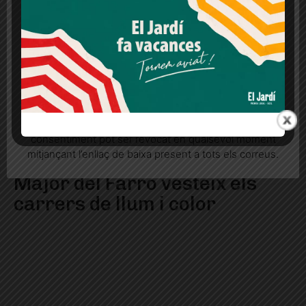
lloc web. Si cliques "acceptar" dones el teu
consentiment
Més informació
Acceptar
Rebutjar tot
Quan l’usuari crea un compte al Diari el Jardí, dona el
seu consentiment explícit per rebre comunicacions
informatives relacionades amb el servei. Aquest
consentiment pot ser revocat en qualsevol moment
mitjançant l’enllaç de baixa present a tots els correus.
FOTOGALERIA I La Festa
Major del Farró vesteix els
carrers de llum i color