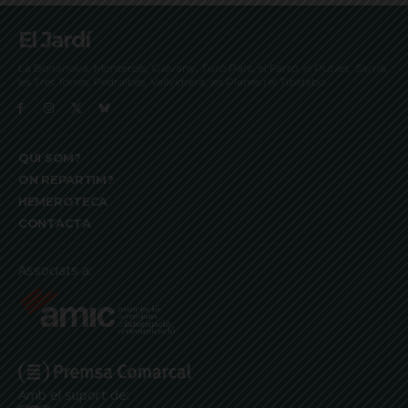
El Jardí
La Bonanova, Monterols, Galvany, Turó Parc, el Farró, el Putxet, Sarrià,
les Tres Torres, Pedralbes, Vallvidrera, les Planes i el Tibidabo
QUI SOM?
ON REPARTIM?
HEMEROTECA
CONTACTA
Associats a:
Amb el suport de: