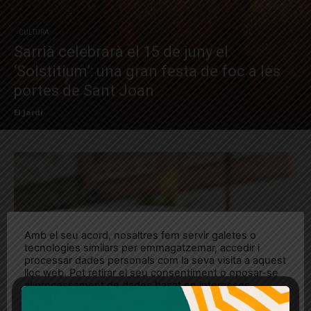
CULTURA
Sarrià celebrarà el 15 de juny el
‘Solstitium’: una gran festa de foc a les
portes de Sant Joan
El Jardí
Amb el seu acord, nosaltres fem servir galetes o
tecnologies similars per emmagatzemar, accedir i
processar dades personals com la seva visita a aquest
lloc web. Pot retirar el seu consentiment o oposar-se
al processament de dades basat en interessos
legítims en qualsevol moment fent clic a "Ajustos de
cookies" o a la nostra Política de privacitat en aquest