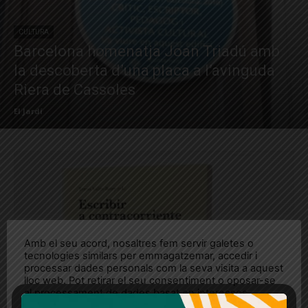
CULTURA
Barcelona homenatja Joan Triadú amb
la descoberta d’una placa a l’avinguda
Riera de Cassoles
El Jardí
Amb el seu acord, nosaltres fem servir galetes o
tecnologies similars per emmagatzemar, accedir i
processar dades personals com la seva visita a aquest
lloc web. Pot retirar el seu consentiment o oposar-se
al processament de dades basat en interessos
legítims en qualsevol moment fent clic a "Ajustos de