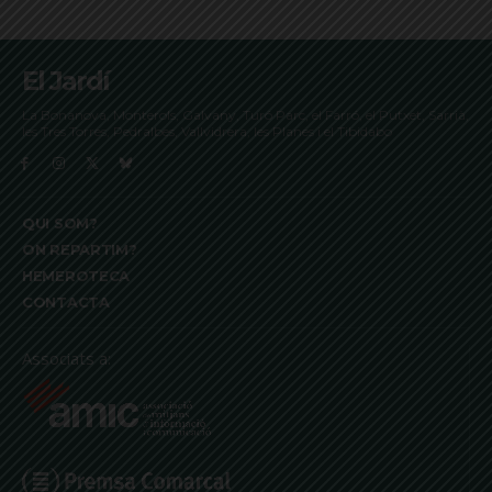
El Jardí
La Bonanova, Monterols, Galvany, Turó Parc, el Farró, el Putxet, Sarrià,
les Tres Torres, Pedralbes, Vallvidrera, les Planes i el Tibidabo
QUI SOM?
ON REPARTIM?
HEMEROTECA
CONTACTA
Associats a: