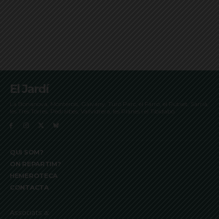
El Jardí
La Bonanova, Monterols, Galvany, Turó Parc, el Farró, el Putxet, Sarrià,
les Tres Torres, Pedralbes, Vallvidrera, les Planes i el Tibidabo
QUI SOM?
ON REPARTIM?
HEMEROTECA
CONTACTA
Associats a: