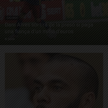
GALVANY
Dani Alves sortirà de la presó si paga
una fiança d’un milió d’euros
El Jardí