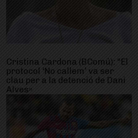
Cristina Cardona (BComú): “El
protocol ‘No callem’ va ser
clau per a la detenció de Dani
Alves»