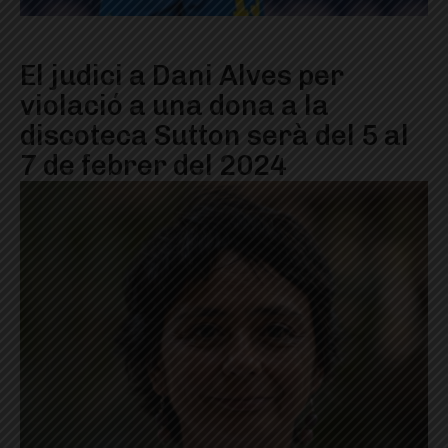
El judici a Dani Alves per
violació a una dona a la
discoteca Sutton serà del 5 al
7 de febrer del 2024