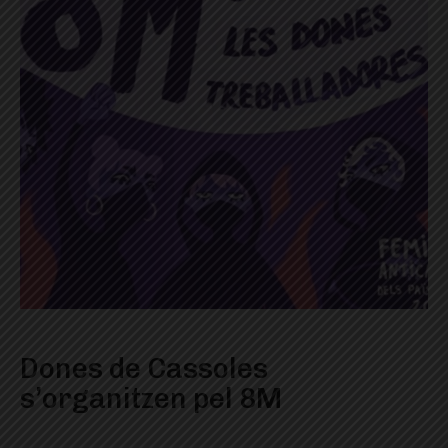
Dones de Cassoles
s’organitzen pel 8M